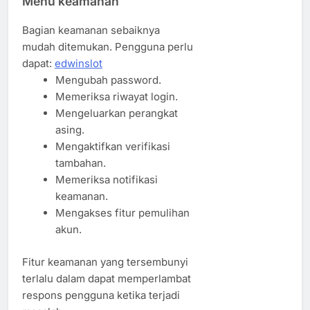
Menu keamanan
Bagian keamanan sebaiknya
mudah ditemukan. Pengguna perlu
dapat:
edwinslot
Mengubah password.
Memeriksa riwayat login.
Mengeluarkan perangkat
asing.
Mengaktifkan verifikasi
tambahan.
Memeriksa notifikasi
keamanan.
Mengakses fitur pemulihan
akun.
Fitur keamanan yang tersembunyi
terlalu dalam dapat memperlambat
respons pengguna ketika terjadi