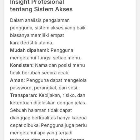
Insight Profesional
tentang Sistem Akses
Dalam analisis pengalaman
pengguna, sistem akses yang baik
biasanya memiliki empat
karakteristik utama.
Mudah dipahami:
Pengguna
mengetahui fungsi setiap menu.
Konsisten:
Nama dan posisi menu
tidak berubah secara acak.
Aman:
Pengguna dapat mengelola
password, perangkat, dan sesi.
Transparan:
Kebijakan, risiko, dan
ketentuan dijelaskan dengan jelas.
Sebuah halaman tidak dapat
dianggap berkualitas hanya karena
cepat dibuka. Pengguna juga perlu
mengetahui apa yang terjadi