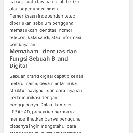
bahwa suatu layanan telah berizin
atau sepenuhnya aman.
Pemeriksaan independen tetap
diperlukan sebelum pengguna
memasukkan identitas, nomor
telepon, kata sandi, atau informasi
pembayaran.
Memahami Identitas dan
Fungsi Sebuah Brand
Digital
Sebuah brand digital dapat dikenali
melalui nama, desain antarmuka,
struktur navigasi, dan cara layanan
berkomunikasi dengan
penggunanya. Dalam konteks
LEBAH4D, pencarian bermerek
memperlihatkan bahwa pengguna
biasanya ingin mengetahui cara