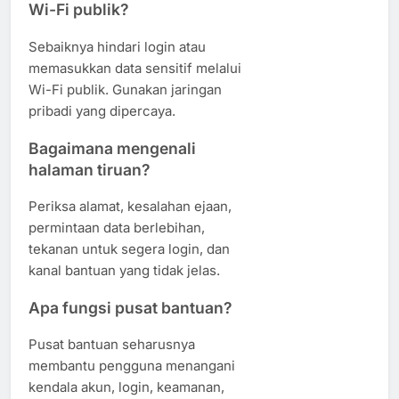
Wi-Fi publik?
Sebaiknya hindari login atau
memasukkan data sensitif melalui
Wi-Fi publik. Gunakan jaringan
pribadi yang dipercaya.
Bagaimana mengenali
halaman tiruan?
Periksa alamat, kesalahan ejaan,
permintaan data berlebihan,
tekanan untuk segera login, dan
kanal bantuan yang tidak jelas.
Apa fungsi pusat bantuan?
Pusat bantuan seharusnya
membantu pengguna menangani
kendala akun, login, keamanan,