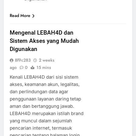
Read More
Mengenal LEBAH4D dan
Sistem Akses yang Mudah
Digunakan
8f9c283
2 weeks
ago
0
15 mins
Kenali LEBAH4D dari sisi sistem
akses, keamanan akun, legalitas,
dan perlindungan data agar
penggunaan layanan daring tetap
aman dan bertanggung jawab.
LEBAH4D merupakan istilah brand
yang muncul dalam sejumlah
pencarian internet, termasuk
pencarian tentang halaman login,