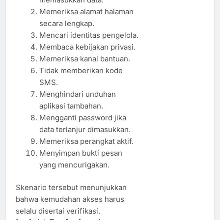
Memeriksa alamat halaman
secara lengkap.
Mencari identitas pengelola.
Membaca kebijakan privasi.
Memeriksa kanal bantuan.
Tidak memberikan kode
SMS.
Menghindari unduhan
aplikasi tambahan.
Mengganti password jika
data terlanjur dimasukkan.
Memeriksa perangkat aktif.
Menyimpan bukti pesan
yang mencurigakan.
Skenario tersebut menunjukkan
bahwa kemudahan akses harus
selalu disertai verifikasi.