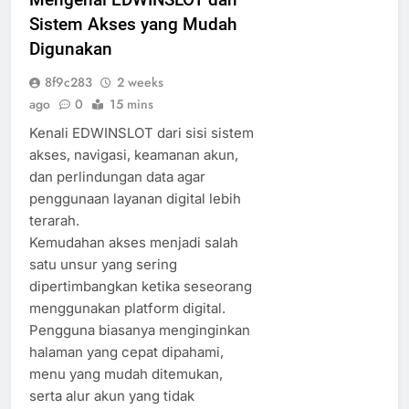
Sistem Akses yang Mudah
Digunakan
8f9c283
2 weeks
ago
0
15 mins
Kenali EDWINSLOT dari sisi sistem
akses, navigasi, keamanan akun,
dan perlindungan data agar
penggunaan layanan digital lebih
terarah.
Kemudahan akses menjadi salah
satu unsur yang sering
dipertimbangkan ketika seseorang
menggunakan platform digital.
Pengguna biasanya menginginkan
halaman yang cepat dipahami,
menu yang mudah ditemukan,
serta alur akun yang tidak