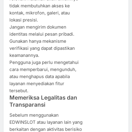
tidak membutuhkan akses ke
kontak, mikrofon, galeri, atau
lokasi presisi.
Jangan mengirim dokumen
identitas melalui pesan pribadi.
Gunakan hanya mekanisme
verifikasi yang dapat dipastikan
keamanannya.
Pengguna juga perlu mengetahui
cara memperbarui, mengunduh,
atau menghapus data apabila
layanan menyediakan fitur
tersebut.
Memeriksa Legalitas dan
Transparansi
Sebelum menggunakan
EDWINSLOT atau layanan lain yang
berkaitan dengan aktivitas berisiko