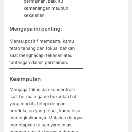
permainan, baik itu
kemenangan maupun
kekalahan.
Mengapa ini penting:
Mental positif membantu kamu
tetap tenang dan fokus, bahkan
saat menghadapi tekanan atau
tantangan dalam permainan.
Kesimpulan
Menjaga fokus dan konsentrasi
saat bermain game bukanlah hal
yang mudah, tetapi dengan
pendekatan yang tepat, kamu bisa
meningkatkannya. Mulailah dengan
menetapkan tujuan yang jelas,
mengatur waktu bermain dengan