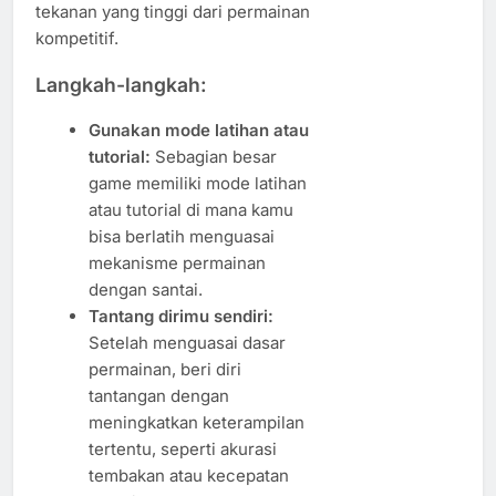
tekanan yang tinggi dari permainan
kompetitif.
Langkah-langkah:
Gunakan mode latihan atau
tutorial:
Sebagian besar
game memiliki mode latihan
atau tutorial di mana kamu
bisa berlatih menguasai
mekanisme permainan
dengan santai.
Tantang dirimu sendiri:
Setelah menguasai dasar
permainan, beri diri
tantangan dengan
meningkatkan keterampilan
tertentu, seperti akurasi
tembakan atau kecepatan