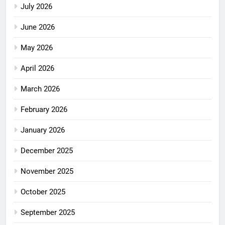
July 2026
June 2026
May 2026
April 2026
March 2026
February 2026
January 2026
December 2025
November 2025
October 2025
September 2025