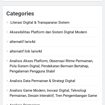
Categories
:Literasi Digital & Transparansi Sistem
Aksesibilitas Platform dan Sistem Digital Modern
alternatif laris4d
alternatif link laris4d
Analisis Akses Platform, Observasi Ritme Permainan,
Pola Sistem Digital, Pendekatan Bermain Bertahap,
Pengalaman Pengguna Stabil
Analisis Data Permainan & Strategi Digital
Analisis Game Modern, Inovasi Digital, Teknologi
Permainan, Desain Interaktif, Tren Pengembangan Game