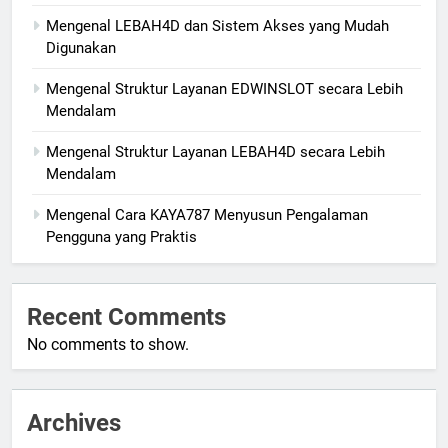
Mengenal LEBAH4D dan Sistem Akses yang Mudah
Digunakan
Mengenal Struktur Layanan EDWINSLOT secara Lebih
Mendalam
Mengenal Struktur Layanan LEBAH4D secara Lebih
Mendalam
Mengenal Cara KAYA787 Menyusun Pengalaman
Pengguna yang Praktis
Recent Comments
No comments to show.
Archives