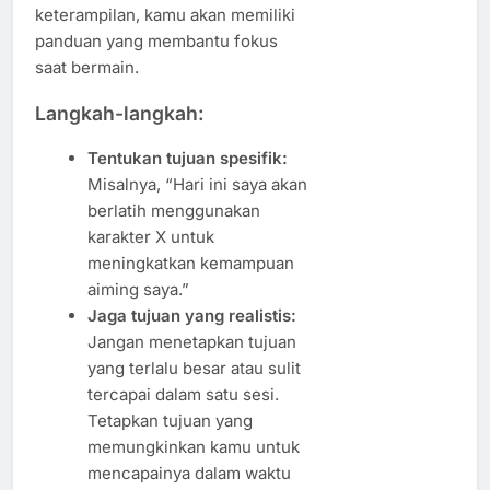
keterampilan, kamu akan memiliki
panduan yang membantu fokus
saat bermain.
Langkah-langkah:
Tentukan tujuan spesifik:
Misalnya, “Hari ini saya akan
berlatih menggunakan
karakter X untuk
meningkatkan kemampuan
aiming saya.”
Jaga tujuan yang realistis:
Jangan menetapkan tujuan
yang terlalu besar atau sulit
tercapai dalam satu sesi.
Tetapkan tujuan yang
memungkinkan kamu untuk
mencapainya dalam waktu