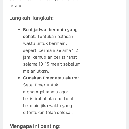
teratur.
Langkah-langkah:
Buat jadwal bermain yang
sehat:
Tentukan batasan
waktu untuk bermain,
seperti bermain selama 1-2
jam, kemudian beristirahat
selama 10-15 menit sebelum
melanjutkan.
Gunakan timer atau alarm:
Setel timer untuk
mengingatkanmu agar
beristirahat atau berhenti
bermain jika waktu yang
ditentukan telah selesai.
Mengapa ini penting: