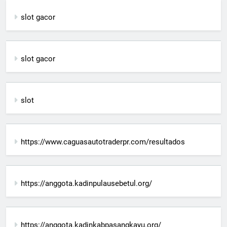
slot gacor
slot gacor
slot
https://www.caguasautotraderpr.com/resultados
https://anggota.kadinpulausebetul.org/
https://anggota.kadinkabpasangkayu.org/