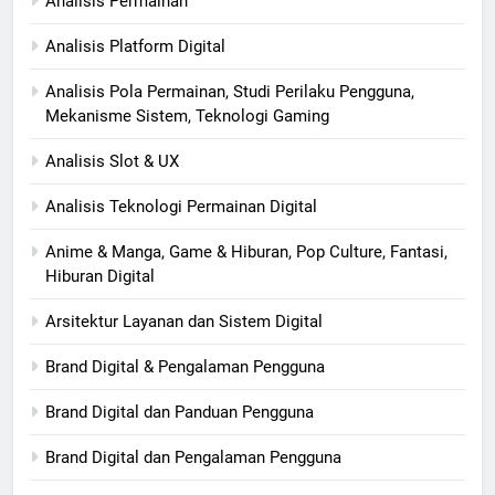
Analisis Permainan
Analisis Platform Digital
Analisis Pola Permainan, Studi Perilaku Pengguna,
Mekanisme Sistem, Teknologi Gaming
Analisis Slot & UX
Analisis Teknologi Permainan Digital
Anime & Manga, Game & Hiburan, Pop Culture, Fantasi,
Hiburan Digital
Arsitektur Layanan dan Sistem Digital
Brand Digital & Pengalaman Pengguna
Brand Digital dan Panduan Pengguna
Brand Digital dan Pengalaman Pengguna