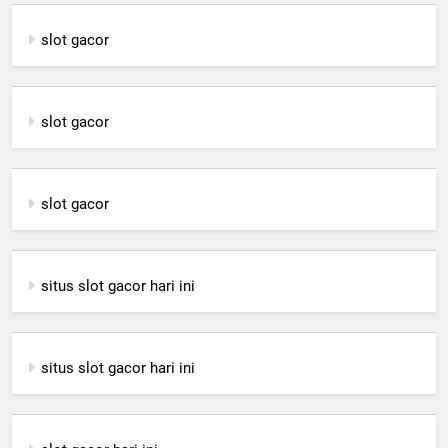
slot gacor
slot gacor
slot gacor
situs slot gacor hari ini
situs slot gacor hari ini