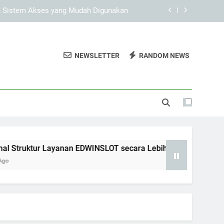
 Sistem Akses yang Mudah Digunakan
an EDWINSLOT secara Lebih Mendalam
yanan LEBAH4D secara Lebih Mendalam
NEWSLETTER
RANDOM NEWS
Sistem Akses yang Mudah Digunakan
Dan Gaya Saat Berlatih.
 Sistem Akses yang Mudah Digunakan
an EDWINSLOT secara Lebih Mendalam
yanan LEBAH4D secara Lebih Mendalam
tur Layanan EDWINSLOT secara Lebih Mendalam
Menge
3 Weeks