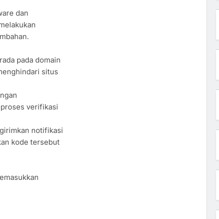
ware dan
 melakukan
tambahan.
erada pada domain
menghindari situs
angan
proses verifikasi
irimkan notifikasi
kan kode tersebut
 memasukkan