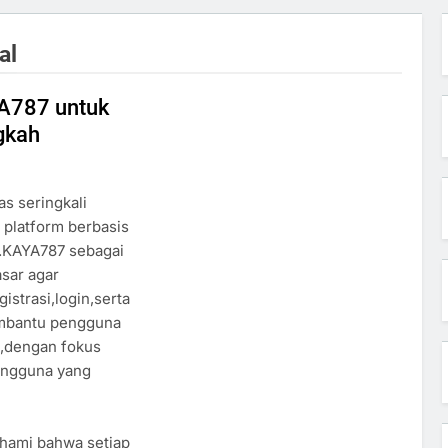
al
A787 untuk
gkah
s seringkali
platform berbasis
n.KAYA787 sebagai
sar agar
istrasi,login,serta
embantu pengguna
s,dengan fokus
engguna yang
hami bahwa setiap