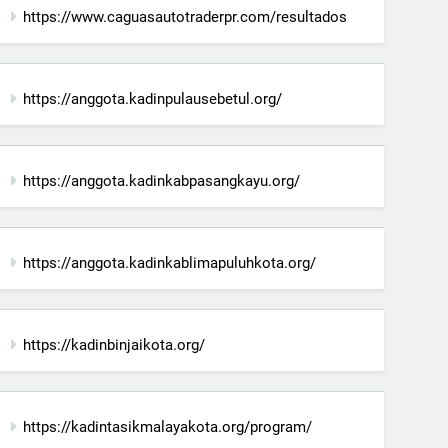
https://www.caguasautotraderpr.com/resultados
https://anggota.kadinpulausebetul.org/
https://anggota.kadinkabpasangkayu.org/
https://anggota.kadinkablimapuluhkota.org/
https://kadinbinjaikota.org/
https://kadintasikmalayakota.org/program/