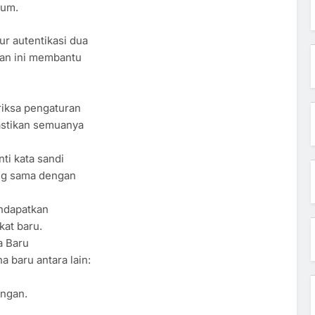
mum.
tur autentikasi dua
han ini membantu
riksa pengaturan
pastikan semuanya
i kata sandi
ng sama dengan
endapatkan
kat baru.
a Baru
 baru antara lain:
ungan.