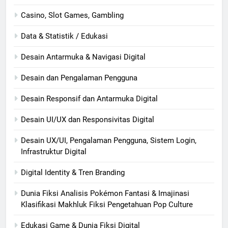
Casino, Slot Games, Gambling
Data & Statistik / Edukasi
Desain Antarmuka & Navigasi Digital
Desain dan Pengalaman Pengguna
Desain Responsif dan Antarmuka Digital
Desain UI/UX dan Responsivitas Digital
Desain UX/UI, Pengalaman Pengguna, Sistem Login,
Infrastruktur Digital
Digital Identity & Tren Branding
Dunia Fiksi Analisis Pokémon Fantasi & Imajinasi
Klasifikasi Makhluk Fiksi Pengetahuan Pop Culture
Edukasi Game & Dunia Fiksi Digital