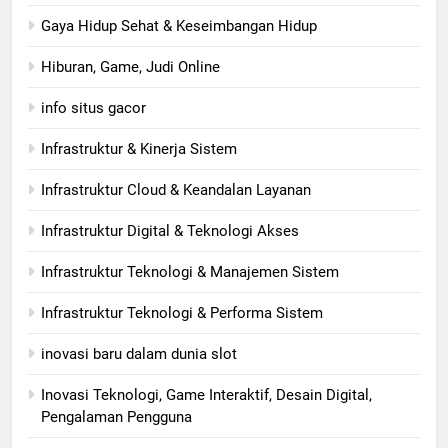
Gaya Hidup Sehat & Keseimbangan Hidup
Hiburan, Game, Judi Online
info situs gacor
Infrastruktur & Kinerja Sistem
Infrastruktur Cloud & Keandalan Layanan
Infrastruktur Digital & Teknologi Akses
Infrastruktur Teknologi & Manajemen Sistem
Infrastruktur Teknologi & Performa Sistem
inovasi baru dalam dunia slot
Inovasi Teknologi, Game Interaktif, Desain Digital,
Pengalaman Pengguna