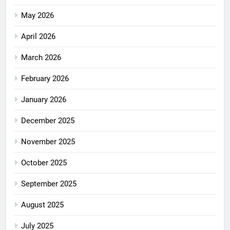
May 2026
April 2026
March 2026
February 2026
January 2026
December 2025
November 2025
October 2025
September 2025
August 2025
July 2025