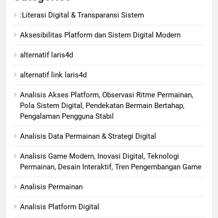
:Literasi Digital & Transparansi Sistem
Aksesibilitas Platform dan Sistem Digital Modern
alternatif laris4d
alternatif link laris4d
Analisis Akses Platform, Observasi Ritme Permainan,
Pola Sistem Digital, Pendekatan Bermain Bertahap,
Pengalaman Pengguna Stabil
Analisis Data Permainan & Strategi Digital
Analisis Game Modern, Inovasi Digital, Teknologi
Permainan, Desain Interaktif, Tren Pengembangan Game
Analisis Permainan
Analisis Platform Digital