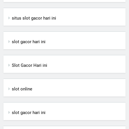
situs slot gacor hari ini
slot gacor hari ini
Slot Gacor Hari ini
slot online
slot gacor hari ini