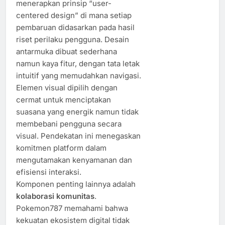
menerapkan prinsip “user-
centered design” di mana setiap
pembaruan didasarkan pada hasil
riset perilaku pengguna. Desain
antarmuka dibuat sederhana
namun kaya fitur, dengan tata letak
intuitif yang memudahkan navigasi.
Elemen visual dipilih dengan
cermat untuk menciptakan
suasana yang energik namun tidak
membebani pengguna secara
visual. Pendekatan ini menegaskan
komitmen platform dalam
mengutamakan kenyamanan dan
efisiensi interaksi.
Komponen penting lainnya adalah
kolaborasi komunitas
.
Pokemon787 memahami bahwa
kekuatan ekosistem digital tidak