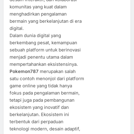
komunitas yang kuat dalam
menghadirkan pengalaman
bermain yang berkelanjutan di era
digital.
Dalam dunia digital yang
berkembang pesat, kemampuan
sebuah platform untuk berinovasi
menjadi penentu utama dalam
mempertahankan eksistensinya.
Pokemon787
merupakan salah
satu contoh menonjol dari platform
game online yang tidak hanya
fokus pada pengalaman bermain,
tetapi juga pada pembangunan
ekosistem yang inovatif dan
berkelanjutan. Ekosistem ini
terbentuk dari perpaduan
teknologi modern, desain adaptif,