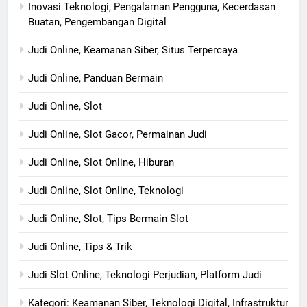
Inovasi Teknologi, Pengalaman Pengguna, Kecerdasan
Buatan, Pengembangan Digital
Judi Online, Keamanan Siber, Situs Terpercaya
Judi Online, Panduan Bermain
Judi Online, Slot
Judi Online, Slot Gacor, Permainan Judi
Judi Online, Slot Online, Hiburan
Judi Online, Slot Online, Teknologi
Judi Online, Slot, Tips Bermain Slot
Judi Online, Tips & Trik
Judi Slot Online, Teknologi Perjudian, Platform Judi
Kategori: Keamanan Siber, Teknologi Digital, Infrastruktur