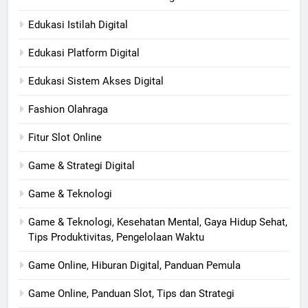
Edukasi Istilah Digital
Edukasi Platform Digital
Edukasi Sistem Akses Digital
Fashion Olahraga
Fitur Slot Online
Game & Strategi Digital
Game & Teknologi
Game & Teknologi, Kesehatan Mental, Gaya Hidup Sehat,
Tips Produktivitas, Pengelolaan Waktu
Game Online, Hiburan Digital, Panduan Pemula
Game Online, Panduan Slot, Tips dan Strategi