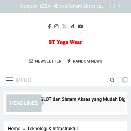
Skip
Mengenal Struktur Layanan EDWINSLOT secara
to
Lebih Mendalam
content
Mengenal Struktur Layanan LEBAH4D secara
Lebih Mendalam
Mengenal EDWINSLOT dan Sistem Akses yang
Mudah Digunakan
Mengenal LEBAH4D dan Sistem Akses yang
Mudah Digunakan
ST Yoga Wear
Dapatkan Pakaian Yoga Berkualitas Di
Mengenal Struktur Layanan EDWINSLOT secara
NEWSLETTER
RANDOM NEWS
Lebih Mendalam
ST Yoga Wear. Untuk Kenyamanan Dan
Mengenal Struktur Layanan LEBAH4D secara
Gaya Saat Berlatih.
Lebih Mendalam
MENU
engenal EDWINSLOT dan Sistem Akses yang Mudah Digunaka
HEADLINES
Weeks Ago
Home
Teknologi & Infrastruktur