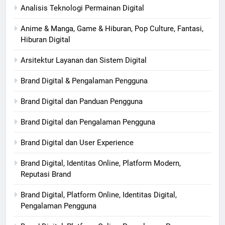
Analisis Teknologi Permainan Digital
Anime & Manga, Game & Hiburan, Pop Culture, Fantasi,
Hiburan Digital
Arsitektur Layanan dan Sistem Digital
Brand Digital & Pengalaman Pengguna
Brand Digital dan Panduan Pengguna
Brand Digital dan Pengalaman Pengguna
Brand Digital dan User Experience
Brand Digital, Identitas Online, Platform Modern,
Reputasi Brand
Brand Digital, Platform Online, Identitas Digital,
Pengalaman Pengguna