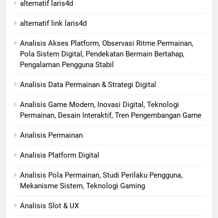
alternatif laris4d
alternatif link laris4d
Analisis Akses Platform, Observasi Ritme Permainan,
Pola Sistem Digital, Pendekatan Bermain Bertahap,
Pengalaman Pengguna Stabil
Analisis Data Permainan & Strategi Digital
Analisis Game Modern, Inovasi Digital, Teknologi
Permainan, Desain Interaktif, Tren Pengembangan Game
Analisis Permainan
Analisis Platform Digital
Analisis Pola Permainan, Studi Perilaku Pengguna,
Mekanisme Sistem, Teknologi Gaming
Analisis Slot & UX