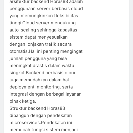
arsitektur backend Horas88 adalah
penggunaan server berbasis cloud
yang memungkinkan fleksibilitas
tinggi.Cloud server mendukung
auto-scaling sehingga kapasitas
sistem dapat menyesuaikan
dengan lonjakan trafik secara
otomatis.Hal ini penting mengingat
jumlah pengguna yang bisa
meningkat drastis dalam waktu
singkat.Backend berbasis cloud
juga memudahkan dalam hal
deployment, monitoring, serta
integrasi dengan berbagai layanan
pihak ketiga.
Struktur backend Horas88
dibangun dengan pendekatan
microservices.Pendekatan ini
memecah fungsi sistem menjadi