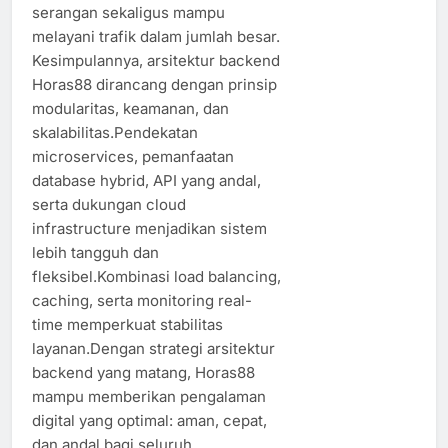
serangan sekaligus mampu
melayani trafik dalam jumlah besar.
Kesimpulannya, arsitektur backend
Horas88 dirancang dengan prinsip
modularitas, keamanan, dan
skalabilitas.Pendekatan
microservices, pemanfaatan
database hybrid, API yang andal,
serta dukungan cloud
infrastructure menjadikan sistem
lebih tangguh dan
fleksibel.Kombinasi load balancing,
caching, serta monitoring real-
time memperkuat stabilitas
layanan.Dengan strategi arsitektur
backend yang matang, Horas88
mampu memberikan pengalaman
digital yang optimal: aman, cepat,
dan andal bagi seluruh