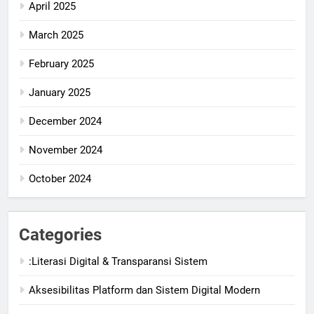
April 2025
March 2025
February 2025
January 2025
December 2024
November 2024
October 2024
Categories
:Literasi Digital & Transparansi Sistem
Aksesibilitas Platform dan Sistem Digital Modern