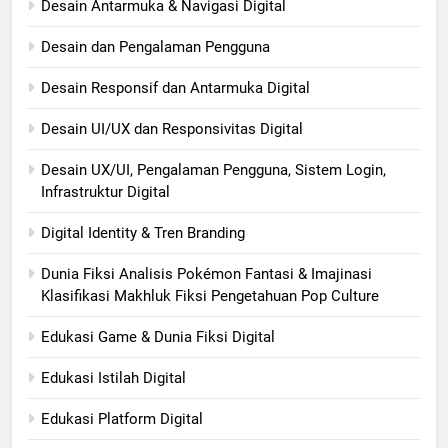
Desain Antarmuka & Navigasi Digital
Desain dan Pengalaman Pengguna
Desain Responsif dan Antarmuka Digital
Desain UI/UX dan Responsivitas Digital
Desain UX/UI, Pengalaman Pengguna, Sistem Login,
Infrastruktur Digital
Digital Identity & Tren Branding
Dunia Fiksi Analisis Pokémon Fantasi & Imajinasi
Klasifikasi Makhluk Fiksi Pengetahuan Pop Culture
Edukasi Game & Dunia Fiksi Digital
Edukasi Istilah Digital
Edukasi Platform Digital