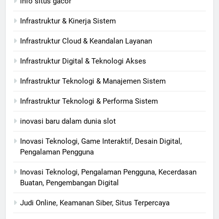
info situs gacor
Infrastruktur & Kinerja Sistem
Infrastruktur Cloud & Keandalan Layanan
Infrastruktur Digital & Teknologi Akses
Infrastruktur Teknologi & Manajemen Sistem
Infrastruktur Teknologi & Performa Sistem
inovasi baru dalam dunia slot
Inovasi Teknologi, Game Interaktif, Desain Digital,
Pengalaman Pengguna
Inovasi Teknologi, Pengalaman Pengguna, Kecerdasan
Buatan, Pengembangan Digital
Judi Online, Keamanan Siber, Situs Terpercaya