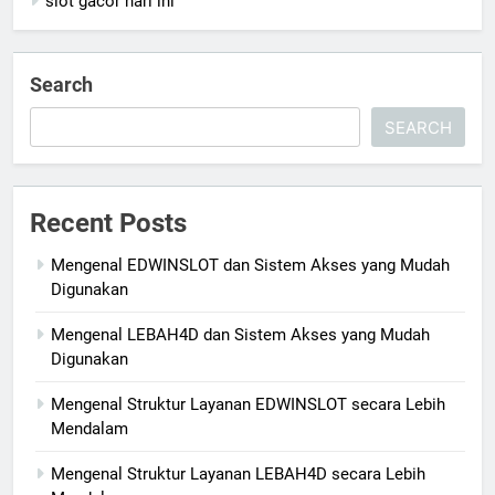
slot gacor hari ini
Search
SEARCH
Recent Posts
Mengenal EDWINSLOT dan Sistem Akses yang Mudah
Digunakan
Mengenal LEBAH4D dan Sistem Akses yang Mudah
Digunakan
Mengenal Struktur Layanan EDWINSLOT secara Lebih
Mendalam
Mengenal Struktur Layanan LEBAH4D secara Lebih