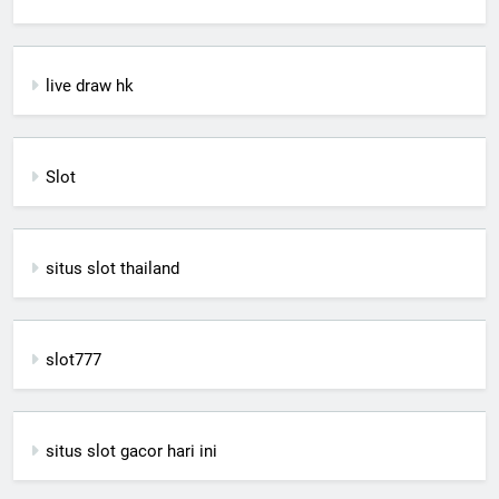
live draw hk
Slot
situs slot thailand
slot777
situs slot gacor hari ini