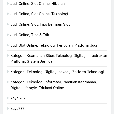
Judi Online, Slot Online, Hiburan
Judi Online, Slot Online, Teknologi
Judi Online, Slot, Tips Bermain Slot
Judi Online, Tips & Trik
Judi Slot Online, Teknologi Perjudian, Platform Judi
Kategori: Keamanan Siber, Teknologi Digital, Infrastruktur
Platform, Sistem Jaringan
Kategori: Teknologi Digital, Inovasi, Platform Teknologi
Kategori: Teknologi Informasi, Panduan Keamanan,
Digital Lifestyle, Edukasi Online
kaya 787
kaya787