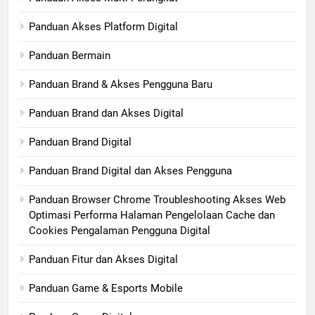
Panduan Akses Platform Digital
Panduan Bermain
Panduan Brand & Akses Pengguna Baru
Panduan Brand dan Akses Digital
Panduan Brand Digital
Panduan Brand Digital dan Akses Pengguna
Panduan Browser Chrome Troubleshooting Akses Web
Optimasi Performa Halaman Pengelolaan Cache dan
Cookies Pengalaman Pengguna Digital
Panduan Fitur dan Akses Digital
Panduan Game & Esports Mobile