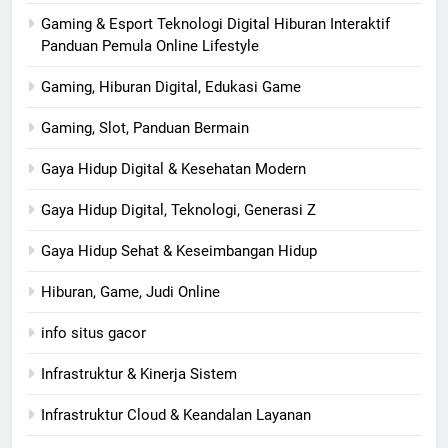
Gaming & Esport Teknologi Digital Hiburan Interaktif
Panduan Pemula Online Lifestyle
Gaming, Hiburan Digital, Edukasi Game
Gaming, Slot, Panduan Bermain
Gaya Hidup Digital & Kesehatan Modern
Gaya Hidup Digital, Teknologi, Generasi Z
Gaya Hidup Sehat & Keseimbangan Hidup
Hiburan, Game, Judi Online
info situs gacor
Infrastruktur & Kinerja Sistem
Infrastruktur Cloud & Keandalan Layanan