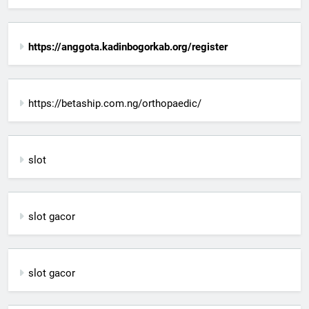
https://anggota.kadinbogorkab.org/register
https://betaship.com.ng/orthopaedic/
slot
slot gacor
slot gacor