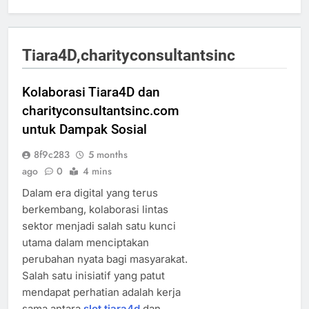
Tiara4D,charityconsultantsinc
Kolaborasi Tiara4D dan
charityconsultantsinc.com
untuk Dampak Sosial
8f9c283
5 months
ago
0
4 mins
Dalam era digital yang terus
berkembang, kolaborasi lintas
sektor menjadi salah satu kunci
utama dalam menciptakan
perubahan nyata bagi masyarakat.
Salah satu inisiatif yang patut
mendapat perhatian adalah kerja
sama antara
slot tiara4d
dan