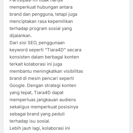
memperkuat hubungan antara
brand dan pengguna, tetapi juga
menciptakan rasa kepemilikan
terhadap program sosial yang
dijalankan.
Dari sisi SEO, penggunaan
keyword seperti “Tiara4D” secara
konsisten dalam berbagai konten
terkait kolaborasi ini juga
membantu meningkatkan visibilitas
brand di mesin pencari seperti
Google. Dengan strategi konten
yang tepat, Tiara4D dapat
memperluas jangkauan audiens
sekaligus memperkuat posisinya
sebagai brand yang peduli
terhadap isu sosial.
Lebih jauh lagi, kolaborasi ini