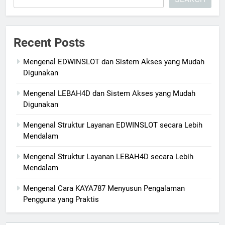
Recent Posts
Mengenal EDWINSLOT dan Sistem Akses yang Mudah
Digunakan
Mengenal LEBAH4D dan Sistem Akses yang Mudah
Digunakan
Mengenal Struktur Layanan EDWINSLOT secara Lebih
Mendalam
Mengenal Struktur Layanan LEBAH4D secara Lebih
Mendalam
Mengenal Cara KAYA787 Menyusun Pengalaman
Pengguna yang Praktis