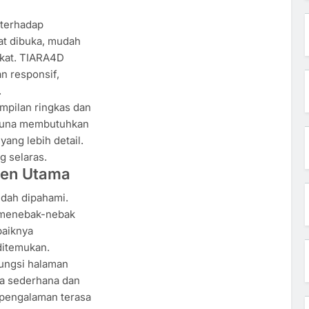
 terhadap
at dibuka, mudah
gkat. TIARA4D
n responsif,
.
mpilan ringkas dan
gguna membutuhkan
yang lebih detail.
 selaras.
men Utama
udah dipahami.
 menebak-nebak
baiknya
itemukan.
ungsi halaman
ya sederhana dan
t pengalaman terasa