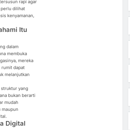
ersusun rapi agar
erlu dilihat
sis kenyamanan,
hami Itu
ing dalam
guna membuka
gasinya, mereka
 rumit dapat
uk melanjutkan
struktur yang
ana bukan berarti
gar mudah
ru maupun
tal.
 Digital