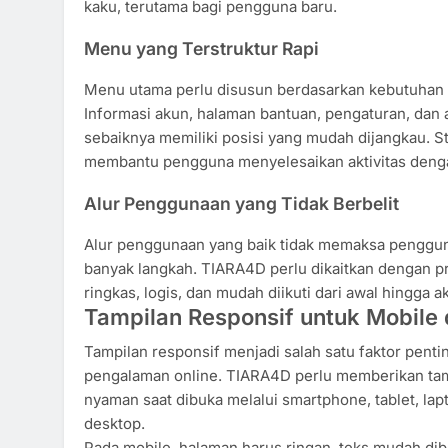
kaku, terutama bagi pengguna baru.
Menu yang Terstruktur Rapi
Menu utama perlu disusun berdasarkan kebutuhan
Informasi akun, halaman bantuan, pengaturan, dan
sebaiknya memiliki posisi yang mudah dijangkau. Str
membantu pengguna menyelesaikan aktivitas dengan
Alur Penggunaan yang Tidak Berbelit
Alur penggunaan yang baik tidak memaksa penggun
banyak langkah. TIARA4D perlu dikaitkan dengan p
ringkas, logis, dan mudah diikuti dari awal hingga ak
Tampilan Responsif untuk Mobile
Tampilan responsif menjadi salah satu faktor penti
pengalaman online. TIARA4D perlu memberikan tam
nyaman saat dibuka melalui smartphone, tablet, la
desktop.
Pada mobile, halaman harus ringan, teks mudah dib