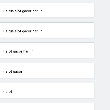
situs slot gacor hari ini
situs slot gacor hari ini
slot gacor hari ini
slot
gacor
slot