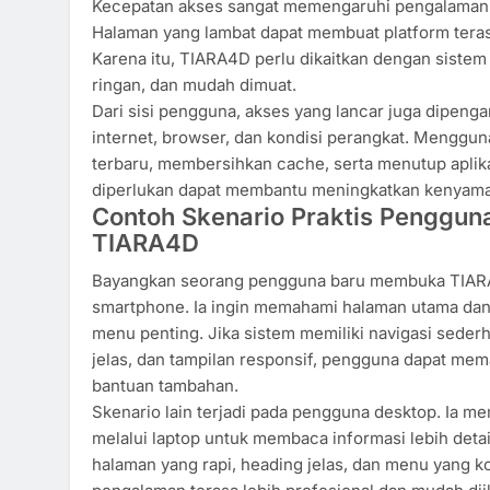
Kecepatan akses sangat memengaruhi pengalaman
Halaman yang lambat dapat membuat platform tera
Karena itu, TIARA4D perlu dikaitkan dengan sistem 
ringan, dan mudah dimuat.
Dari sisi pengguna, akses yang lancar juga dipenga
internet, browser, dan kondisi perangkat. Menggu
terbaru, membersihkan cache, serta menutup aplika
diperlukan dapat membantu meningkatkan kenyama
Contoh Skenario Praktis Penggun
TIARA4D
Bayangkan seorang pengguna baru membuka TIAR
smartphone. Ia ingin memahami halaman utama d
menu penting. Jika sistem memiliki navigasi seder
jelas, dan tampilan responsif, pengguna dapat mem
bantuan tambahan.
Skenario lain terjadi pada pengguna desktop. Ia 
melalui laptop untuk membaca informasi lebih detai
halaman yang rapi, heading jelas, dan menu yang k