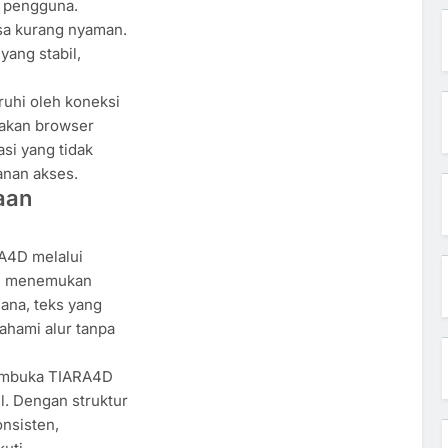
 pengguna.
sa kurang nyaman.
yang stabil,
ruhi oleh koneksi
nakan browser
si yang tidak
nan akses.
aan
A4D melalui
an menemukan
hana, teks yang
ahami alur tanpa
membuka TIARA4D
l. Dengan struktur
onsisten,