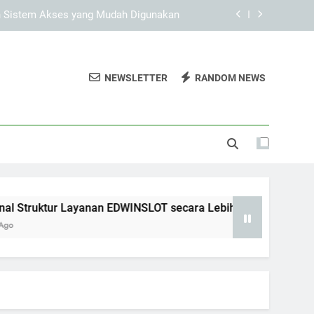
 Sistem Akses yang Mudah Digunakan
an EDWINSLOT secara Lebih Mendalam
yanan LEBAH4D secara Lebih Mendalam
NEWSLETTER
RANDOM NEWS
Sistem Akses yang Mudah Digunakan
Dan Gaya Saat Berlatih.
 Sistem Akses yang Mudah Digunakan
an EDWINSLOT secara Lebih Mendalam
yanan LEBAH4D secara Lebih Mendalam
 Layanan EDWINSLOT secara Lebih Mendalam
Mengenal
3 Weeks Ago