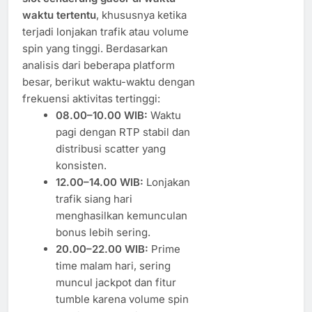
waktu tertentu
, khususnya ketika
terjadi lonjakan trafik atau volume
spin yang tinggi. Berdasarkan
analisis dari beberapa platform
besar, berikut waktu-waktu dengan
frekuensi aktivitas tertinggi:
08.00–10.00 WIB:
Waktu
pagi dengan RTP stabil dan
distribusi scatter yang
konsisten.
12.00–14.00 WIB:
Lonjakan
trafik siang hari
menghasilkan kemunculan
bonus lebih sering.
20.00–22.00 WIB:
Prime
time malam hari, sering
muncul jackpot dan fitur
tumble karena volume spin