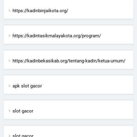
https://kadinbinjaikota.org/
https://kadintasikmalayakota.org/program/
https://kadinbekasikab.org/tentang-kadin/ketua-umum/
apk slot gacor
slot gacor
slot gacor