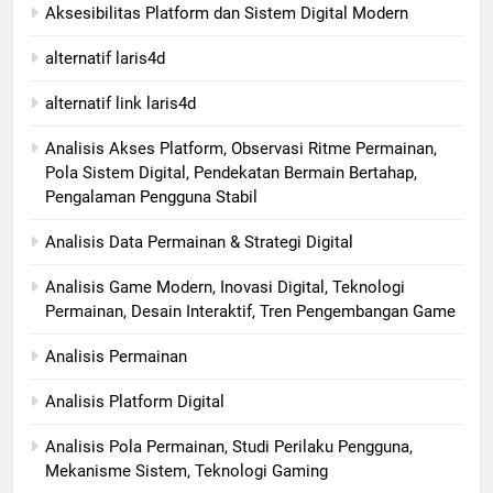
Aksesibilitas Platform dan Sistem Digital Modern
alternatif laris4d
alternatif link laris4d
Analisis Akses Platform, Observasi Ritme Permainan,
Pola Sistem Digital, Pendekatan Bermain Bertahap,
Pengalaman Pengguna Stabil
Analisis Data Permainan & Strategi Digital
Analisis Game Modern, Inovasi Digital, Teknologi
Permainan, Desain Interaktif, Tren Pengembangan Game
Analisis Permainan
Analisis Platform Digital
Analisis Pola Permainan, Studi Perilaku Pengguna,
Mekanisme Sistem, Teknologi Gaming