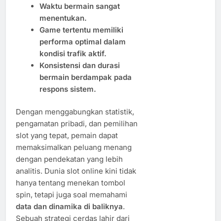
Waktu bermain sangat
menentukan.
Game tertentu memiliki
performa optimal dalam
kondisi trafik aktif.
Konsistensi dan durasi
bermain berdampak pada
respons sistem.
Dengan menggabungkan statistik,
pengamatan pribadi, dan pemilihan
slot yang tepat, pemain dapat
memaksimalkan peluang menang
dengan pendekatan yang lebih
analitis. Dunia slot online kini tidak
hanya tentang menekan tombol
spin, tetapi juga soal memahami
data dan dinamika di baliknya
.
Sebuah strategi cerdas lahir dari