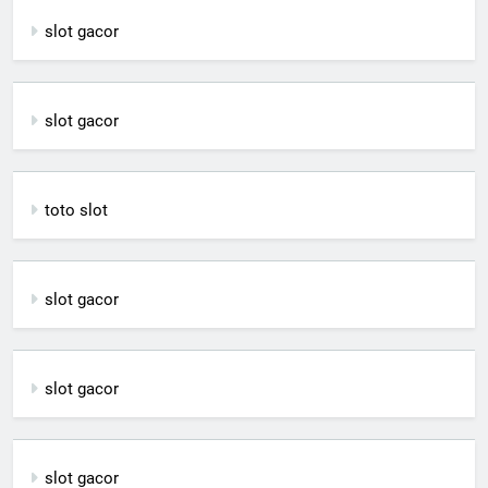
slot gacor
slot gacor
toto slot
slot gacor
slot gacor
slot gacor