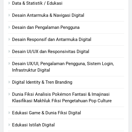
Data & Statistik / Edukasi
Desain Antarmuka & Navigasi Digital
Desain dan Pengalaman Pengguna
Desain Responsif dan Antarmuka Digital
Desain UI/UX dan Responsivitas Digital
Desain UX/UI, Pengalaman Pengguna, Sistem Login,
Infrastruktur Digital
Digital Identity & Tren Branding
Dunia Fiksi Analisis Pokémon Fantasi & Imajinasi
Klasifikasi Makhluk Fiksi Pengetahuan Pop Culture
Edukasi Game & Dunia Fiksi Digital
Edukasi Istilah Digital