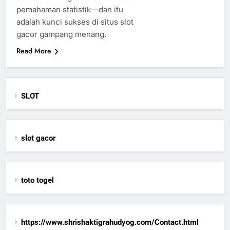
pemahaman statistik—dan itu
adalah kunci sukses di situs slot
gacor gampang menang.
Read More
SLOT
slot gacor
toto togel
https://www.shrishaktigrahudyog.com/Contact.html