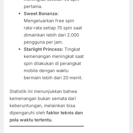
pertama.
Sweet Bonanza:
Mengeluarkan free spin
rata-rata setiap 70 spin saat
dimainkan lebih dari 2.000
pengguna per jam.
Starlight Princess:
Tingkat
kemenangan meningkat saat
spin dilakukan di perangkat
mobile dengan waktu
bermain lebih dari 20 menit.
Statistik ini menunjukkan bahwa
kemenangan bukan semata dari
keberuntungan, melainkan bisa
dipengaruhi oleh
faktor teknis dan
pola waktu tertentu
.