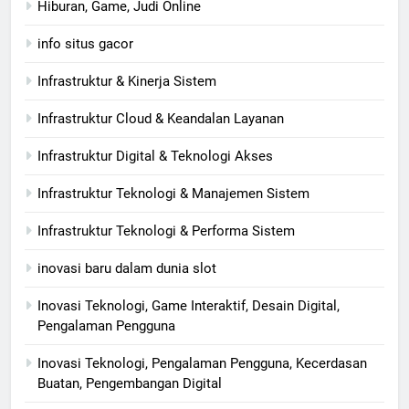
Hiburan, Game, Judi Online
info situs gacor
Infrastruktur & Kinerja Sistem
Infrastruktur Cloud & Keandalan Layanan
Infrastruktur Digital & Teknologi Akses
Infrastruktur Teknologi & Manajemen Sistem
Infrastruktur Teknologi & Performa Sistem
inovasi baru dalam dunia slot
Inovasi Teknologi, Game Interaktif, Desain Digital,
Pengalaman Pengguna
Inovasi Teknologi, Pengalaman Pengguna, Kecerdasan
Buatan, Pengembangan Digital