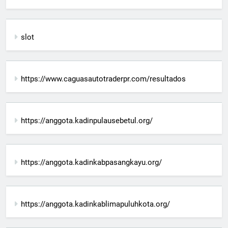
slot
https://www.caguasautotraderpr.com/resultados
https://anggota.kadinpulausebetul.org/
https://anggota.kadinkabpasangkayu.org/
https://anggota.kadinkablimapuluhkota.org/