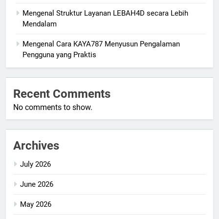
Mengenal Struktur Layanan LEBAH4D secara Lebih
Mendalam
Mengenal Cara KAYA787 Menyusun Pengalaman
Pengguna yang Praktis
Recent Comments
No comments to show.
Archives
July 2026
June 2026
May 2026