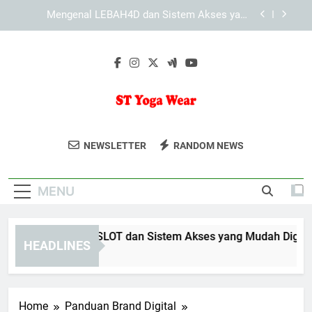
Skip
Mengenal Struktur Layanan EDWINSLOT secara
to
Lebih Mendalam
content
Mengenal Struktur Layanan LEBAH4D secara
Lebih Mendalam
Mengenal EDWINSLOT dan Sistem Akses yang
Mudah Digunakan
Mengenal LEBAH4D dan Sistem Akses yang
Mudah Digunakan
ST Yoga Wear
Dapatkan Pakaian Yoga Berkualitas Di
Mengenal Struktur Layanan EDWINSLOT secara
NEWSLETTER
RANDOM NEWS
Lebih Mendalam
ST Yoga Wear. Untuk Kenyamanan Dan
Mengenal Struktur Layanan LEBAH4D secara
Gaya Saat Berlatih.
Lebih Mendalam
MENU
ngenal EDWINSLOT dan Sistem Akses yang Mudah Digunaka
HEADLINES
Weeks Ago
Home
Panduan Brand Digital