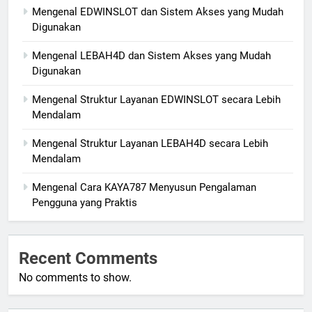
Mengenal EDWINSLOT dan Sistem Akses yang Mudah
Digunakan
Mengenal LEBAH4D dan Sistem Akses yang Mudah
Digunakan
Mengenal Struktur Layanan EDWINSLOT secara Lebih
Mendalam
Mengenal Struktur Layanan LEBAH4D secara Lebih
Mendalam
Mengenal Cara KAYA787 Menyusun Pengalaman
Pengguna yang Praktis
Recent Comments
No comments to show.