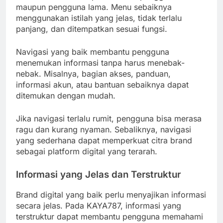
maupun pengguna lama. Menu sebaiknya
menggunakan istilah yang jelas, tidak terlalu
panjang, dan ditempatkan sesuai fungsi.
Navigasi yang baik membantu pengguna
menemukan informasi tanpa harus menebak-
nebak. Misalnya, bagian akses, panduan,
informasi akun, atau bantuan sebaiknya dapat
ditemukan dengan mudah.
Jika navigasi terlalu rumit, pengguna bisa merasa
ragu dan kurang nyaman. Sebaliknya, navigasi
yang sederhana dapat memperkuat citra brand
sebagai platform digital yang terarah.
Informasi yang Jelas dan Terstruktur
Brand digital yang baik perlu menyajikan informasi
secara jelas. Pada KAYA787, informasi yang
terstruktur dapat membantu pengguna memahami