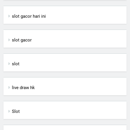
slot gacor hari ini
slot
gacor
slot
live draw hk
Slot