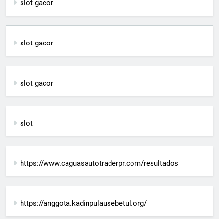
slot gacor
slot gacor
slot gacor
slot
https://www.caguasautotraderpr.com/resultados
https://anggota.kadinpulausebetul.org/