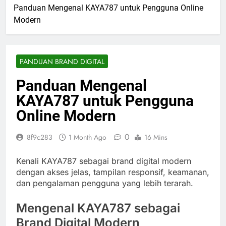
Panduan Mengenal KAYA787 untuk Pengguna Online
Modern
PANDUAN BRAND DIGITAL
Panduan Mengenal
KAYA787 untuk Pengguna
Online Modern
0
8f9c283
1 Month Ago
16 Mins
Kenali KAYA787 sebagai brand digital modern
dengan akses jelas, tampilan responsif, keamanan,
dan pengalaman pengguna yang lebih terarah.
Mengenal KAYA787 sebagai
Brand Digital Modern