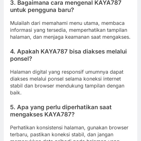
3. Bagaimana cara mengenal KAYA787
untuk pengguna baru?
Mulailah dari memahami menu utama, membaca
informasi yang tersedia, memperhatikan tampilan
halaman, dan menjaga keamanan saat mengakses.
4. Apakah KAYA787 bisa diakses melalui
ponsel?
Halaman digital yang responsif umumnya dapat
diakses melalui ponsel selama koneksi internet
stabil dan browser mendukung tampilan dengan
baik.
5. Apa yang perlu diperhatikan saat
mengakses KAYA787?
Perhatikan konsistensi halaman, gunakan browser
terbaru, pastikan koneksi stabil, dan jangan