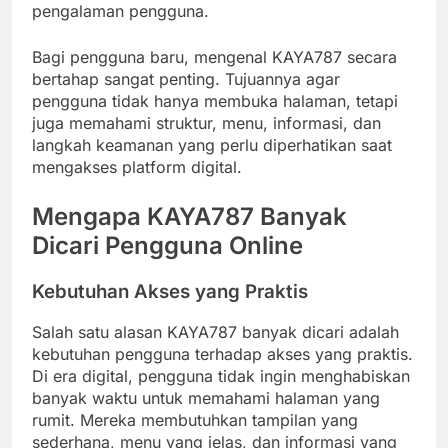
pengalaman pengguna.
Bagi pengguna baru, mengenal KAYA787 secara
bertahap sangat penting. Tujuannya agar
pengguna tidak hanya membuka halaman, tetapi
juga memahami struktur, menu, informasi, dan
langkah keamanan yang perlu diperhatikan saat
mengakses platform digital.
Mengapa KAYA787 Banyak
Dicari Pengguna Online
Kebutuhan Akses yang Praktis
Salah satu alasan KAYA787 banyak dicari adalah
kebutuhan pengguna terhadap akses yang praktis.
Di era digital, pengguna tidak ingin menghabiskan
banyak waktu untuk memahami halaman yang
rumit. Mereka membutuhkan tampilan yang
sederhana, menu yang jelas, dan informasi yang