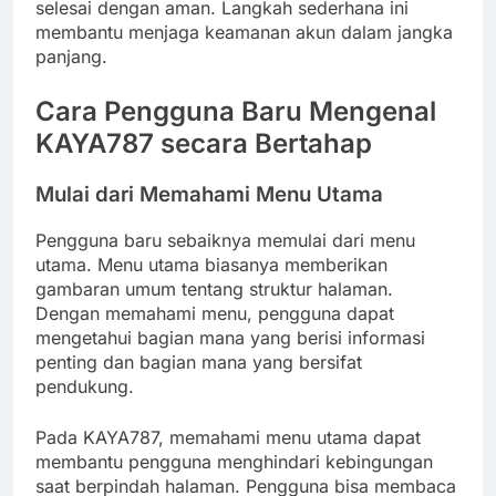
selesai dengan aman. Langkah sederhana ini
membantu menjaga keamanan akun dalam jangka
panjang.
Cara Pengguna Baru Mengenal
KAYA787 secara Bertahap
Mulai dari Memahami Menu Utama
Pengguna baru sebaiknya memulai dari menu
utama. Menu utama biasanya memberikan
gambaran umum tentang struktur halaman.
Dengan memahami menu, pengguna dapat
mengetahui bagian mana yang berisi informasi
penting dan bagian mana yang bersifat
pendukung.
Pada KAYA787, memahami menu utama dapat
membantu pengguna menghindari kebingungan
saat berpindah halaman. Pengguna bisa membaca