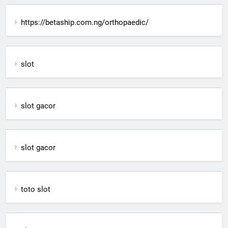
https://betaship.com.ng/orthopaedic/
slot
slot gacor
slot gacor
toto slot