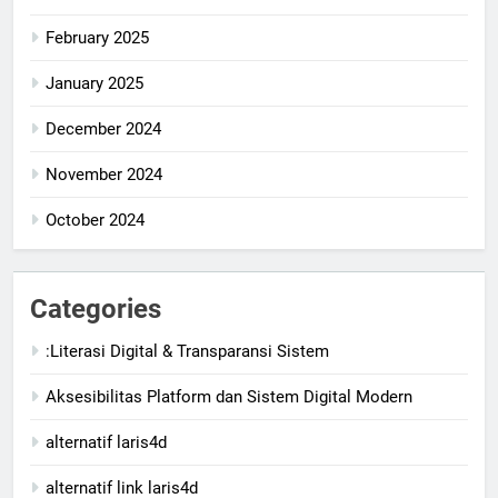
February 2025
January 2025
December 2024
November 2024
October 2024
Categories
:Literasi Digital & Transparansi Sistem
Aksesibilitas Platform dan Sistem Digital Modern
alternatif laris4d
alternatif link laris4d