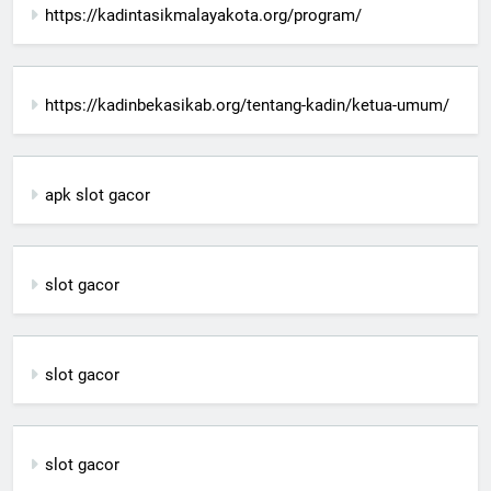
https://kadintasikmalayakota.org/program/
https://kadinbekasikab.org/tentang-kadin/ketua-umum/
apk slot gacor
slot gacor
slot gacor
slot gacor