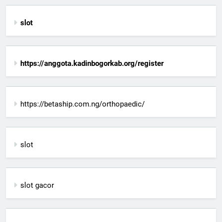
slot
https://anggota.kadinbogorkab.org/register
https://betaship.com.ng/orthopaedic/
slot
slot gacor