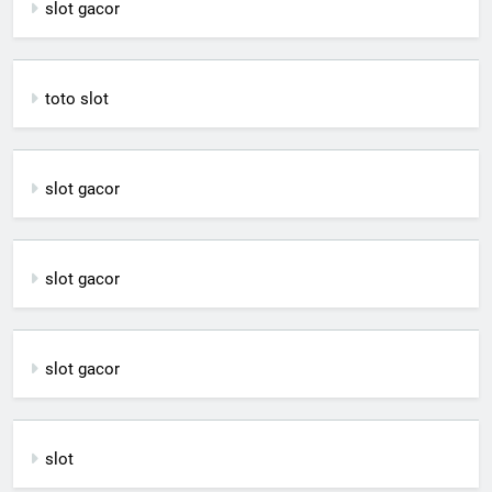
slot gacor
toto slot
slot gacor
slot gacor
slot gacor
slot