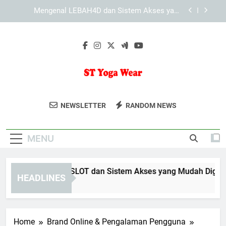
Skip
Mengenal Struktur Layanan EDWINSLOT secara
to
Lebih Mendalam
content
Mengenal Struktur Layanan LEBAH4D secara
Lebih Mendalam
Mengenal EDWINSLOT dan Sistem Akses yang
Mudah Digunakan
Mengenal LEBAH4D dan Sistem Akses yang
Mudah Digunakan
ST Yoga Wear
Dapatkan Pakaian Yoga Berkualitas Di
Mengenal Struktur Layanan EDWINSLOT secara
NEWSLETTER
RANDOM NEWS
Lebih Mendalam
ST Yoga Wear. Untuk Kenyamanan Dan
Mengenal Struktur Layanan LEBAH4D secara
Gaya Saat Berlatih.
Lebih Mendalam
MENU
engenal EDWINSLOT dan Sistem Akses yang Mudah Digunaka
HEADLINES
Weeks Ago
Home
Brand Online & Pengalaman Pengguna