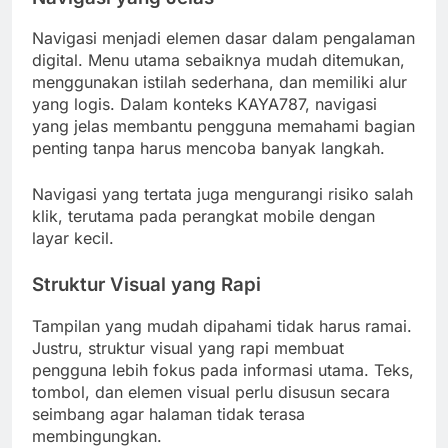
Navigasi menjadi elemen dasar dalam pengalaman
digital. Menu utama sebaiknya mudah ditemukan,
menggunakan istilah sederhana, dan memiliki alur
yang logis. Dalam konteks KAYA787, navigasi
yang jelas membantu pengguna memahami bagian
penting tanpa harus mencoba banyak langkah.
Navigasi yang tertata juga mengurangi risiko salah
klik, terutama pada perangkat mobile dengan
layar kecil.
Struktur Visual yang Rapi
Tampilan yang mudah dipahami tidak harus ramai.
Justru, struktur visual yang rapi membuat
pengguna lebih fokus pada informasi utama. Teks,
tombol, dan elemen visual perlu disusun secara
seimbang agar halaman tidak terasa
membingungkan.