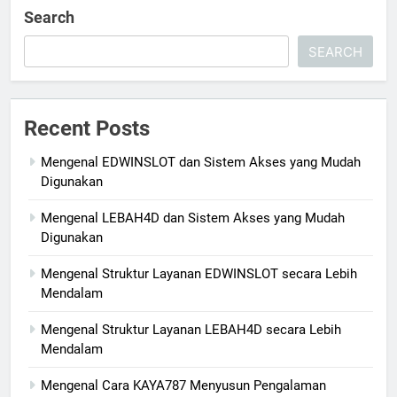
Search
SEARCH
Recent Posts
Mengenal EDWINSLOT dan Sistem Akses yang Mudah
Digunakan
Mengenal LEBAH4D dan Sistem Akses yang Mudah
Digunakan
Mengenal Struktur Layanan EDWINSLOT secara Lebih
Mendalam
Mengenal Struktur Layanan LEBAH4D secara Lebih
Mendalam
Mengenal Cara KAYA787 Menyusun Pengalaman