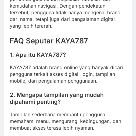
kemudahan navigasi. Dengan pendekatan
tersebut, pengguna tidak hanya mengenal brand
dari nama, tetapi juga dari pengalaman digital
yang lebih terarah.
FAQ Seputar KAYA787
1. Apa itu KAYA787?
KAYA787 adalah brand online yang banyak dicari
pengguna terkait akses digital, login, tampilan
mobile, dan pengalaman penggunaan.
2. Mengapa tampilan yang mudah
dipahami penting?
Tampilan sederhana membantu pengguna
memahami menu, mengurangi kebingungan, dan
membuat akses terasa lebih nyaman.