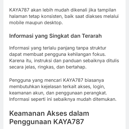
KAYA787 akan lebih mudah dikenali jika tampilan
halaman tetap konsisten, baik saat diakses melalui
mobile maupun desktop.
Informasi yang Singkat dan Terarah
Informasi yang terlalu panjang tanpa struktur
dapat membuat pengguna kehilangan fokus.
Karena itu, instruksi dan panduan sebaiknya ditulis
secara jelas, ringkas, dan bertahap.
Pengguna yang mencari KAYA787 biasanya
membutuhkan kejelasan terkait akses, login,
keamanan akun, dan penggunaan perangkat.
Informasi seperti ini sebaiknya mudah ditemukan.
Keamanan Akses dalam
Penggunaan KAYA787