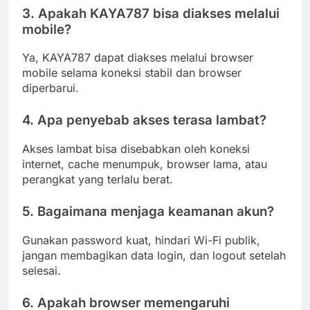
3. Apakah KAYA787 bisa diakses melalui
mobile?
Ya, KAYA787 dapat diakses melalui browser
mobile selama koneksi stabil dan browser
diperbarui.
4. Apa penyebab akses terasa lambat?
Akses lambat bisa disebabkan oleh koneksi
internet, cache menumpuk, browser lama, atau
perangkat yang terlalu berat.
5. Bagaimana menjaga keamanan akun?
Gunakan password kuat, hindari Wi-Fi publik,
jangan membagikan data login, dan logout setelah
selesai.
6. Apakah browser memengaruhi