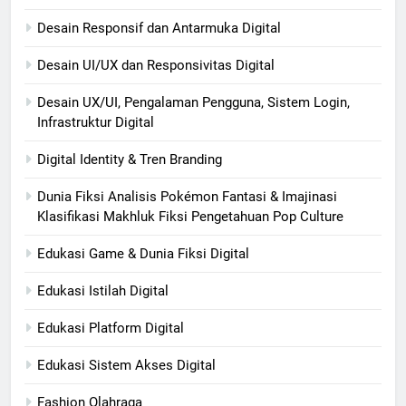
Desain Responsif dan Antarmuka Digital
Desain UI/UX dan Responsivitas Digital
Desain UX/UI, Pengalaman Pengguna, Sistem Login,
Infrastruktur Digital
Digital Identity & Tren Branding
Dunia Fiksi Analisis Pokémon Fantasi & Imajinasi
Klasifikasi Makhluk Fiksi Pengetahuan Pop Culture
Edukasi Game & Dunia Fiksi Digital
Edukasi Istilah Digital
Edukasi Platform Digital
Edukasi Sistem Akses Digital
Fashion Olahraga