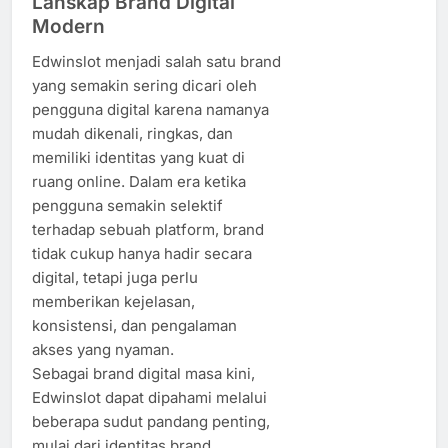
Lanskap Brand Digital
Modern
Edwinslot menjadi salah satu brand
yang semakin sering dicari oleh
pengguna digital karena namanya
mudah dikenali, ringkas, dan
memiliki identitas yang kuat di
ruang online. Dalam era ketika
pengguna semakin selektif
terhadap sebuah platform, brand
tidak cukup hanya hadir secara
digital, tetapi juga perlu
memberikan kejelasan,
konsistensi, dan pengalaman
akses yang nyaman.
Sebagai brand digital masa kini,
Edwinslot dapat dipahami melalui
beberapa sudut pandang penting,
mulai dari identitas brand,