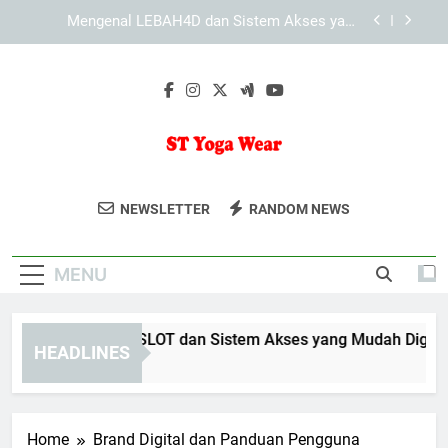
Skip
Mengenal Struktur Layanan EDWINSLOT secara
to
Lebih Mendalam
content
Mengenal Struktur Layanan LEBAH4D secara
Lebih Mendalam
Mengenal EDWINSLOT dan Sistem Akses yang
Mudah Digunakan
Mengenal LEBAH4D dan Sistem Akses yang
Mudah Digunakan
ST Yoga Wear
Dapatkan Pakaian Yoga Berkualitas Di
Mengenal Struktur Layanan EDWINSLOT secara
NEWSLETTER
RANDOM NEWS
Lebih Mendalam
ST Yoga Wear. Untuk Kenyamanan Dan
Mengenal Struktur Layanan LEBAH4D secara
Gaya Saat Berlatih.
Lebih Mendalam
MENU
ngenal EDWINSLOT dan Sistem Akses yang Mudah Digunaka
HEADLINES
Weeks Ago
Home
Brand Digital dan Panduan Pengguna