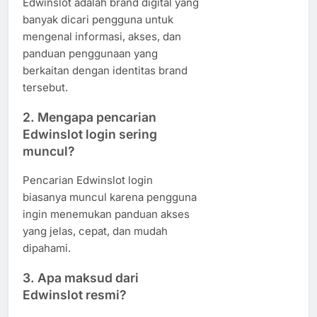
Edwinslot adalah brand digital yang
banyak dicari pengguna untuk
mengenal informasi, akses, dan
panduan penggunaan yang
berkaitan dengan identitas brand
tersebut.
2. Mengapa pencarian
Edwinslot login sering
muncul?
Pencarian Edwinslot login
biasanya muncul karena pengguna
ingin menemukan panduan akses
yang jelas, cepat, dan mudah
dipahami.
3. Apa maksud dari
Edwinslot resmi?