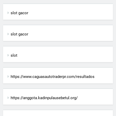
slot gacor
slot gacor
slot
https://www.caguasautotraderpr.com/resultados
https://anggota.kadinpulausebetul.org/