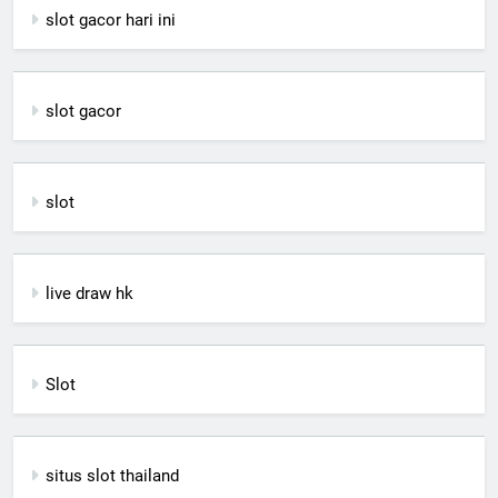
slot gacor hari ini
slot
gacor
slot
live draw hk
Slot
situs slot thailand