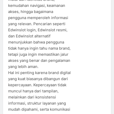
kemudahan navigasi, keamanan
akses, hingga bagaimana
pengguna memperoleh informasi
yang relevan. Pencarian seperti
Edwinslot login, Edwinslot resmi,
dan Edwinslot alternatif
menunjukkan bahwa pengguna
tidak hanya ingin tahu nama brand,
tetapi juga ingin memastikan jalur
akses yang benar dan pengalaman
yang lebih aman.
Hal ini penting karena brand digital
yang kuat biasanya dibangun dari
kepercayaan. Kepercayaan tidak
muncul hanya dari tampilan,
melainkan dari konsistensi
informasi, struktur layanan yang
mudah dipahami, serta komunikasi