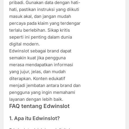
pribadi. Gunakan data dengan hati-
hati, pastikan instruksi yang diikuti
masuk akal, dan jangan mudah
percaya pada klaim yang terdengar
terlalu berlebihan. Sikap kritis
seperti ini penting dalam dunia
digital modern.
Edwinslot sebagai brand dapat
semakin kuat jika pengguna
merasa mendapatkan informasi
yang jujur, jelas, dan mudah
diterapkan. Konten edukatif
menjadi jembatan antara brand dan
pengguna yang ingin memahami
layanan dengan lebih baik.
FAQ tentang Edwinslot
1. Apa itu Edwinslot?