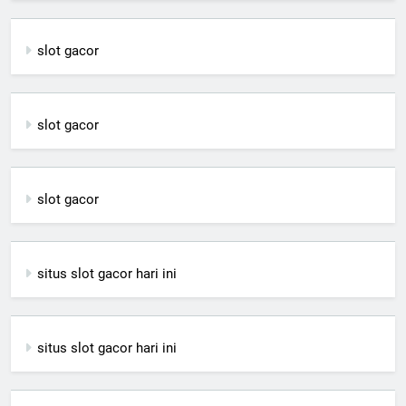
slot gacor
slot gacor
slot gacor
situs slot gacor hari ini
situs slot gacor hari ini