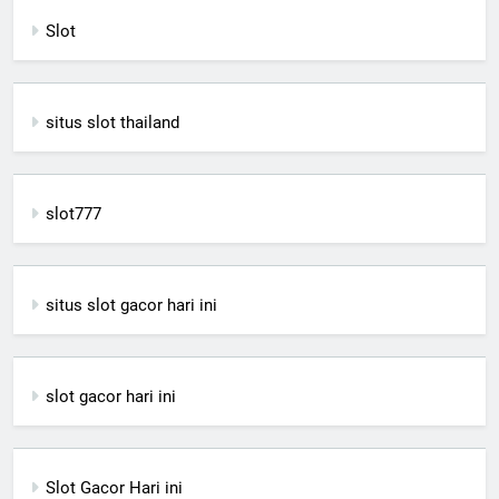
Slot
situs slot thailand
slot777
situs slot gacor hari ini
slot gacor hari ini
Slot Gacor Hari ini