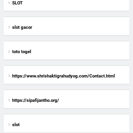
SLOT
slot gacor
toto togel
https://www.shrishaktigrahudyog.com/Contact.html
https://sipafijantho.org/
slot