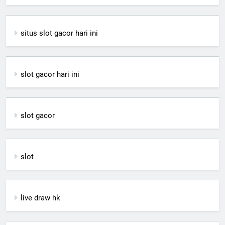
situs slot gacor hari ini
slot gacor hari ini
slot
gacor
slot
live draw hk