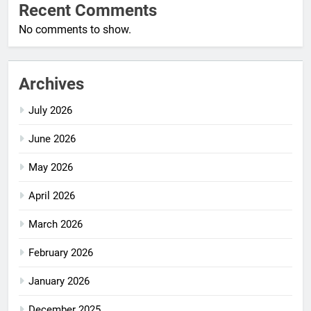
Recent Comments
No comments to show.
Archives
July 2026
June 2026
May 2026
April 2026
March 2026
February 2026
January 2026
December 2025