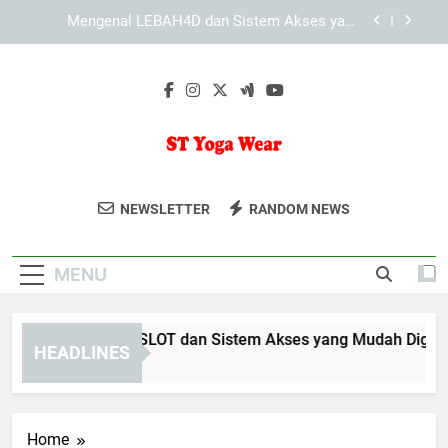
Skip
Mengenal Struktur Layanan EDWINSLOT secara
to
Lebih Mendalam
content
Mengenal Struktur Layanan LEBAH4D secara
Lebih Mendalam
Mengenal EDWINSLOT dan Sistem Akses yang
Mudah Digunakan
Mengenal LEBAH4D dan Sistem Akses yang
Mudah Digunakan
ST Yoga Wear
Dapatkan Pakaian Yoga Berkualitas Di
Mengenal Struktur Layanan EDWINSLOT secara
NEWSLETTER
RANDOM NEWS
Lebih Mendalam
ST Yoga Wear. Untuk Kenyamanan Dan
Mengenal Struktur Layanan LEBAH4D secara
Gaya Saat Berlatih.
Lebih Mendalam
MENU
engenal EDWINSLOT dan Sistem Akses yang Mudah Digunaka
HEADLINES
Weeks Ago
Home