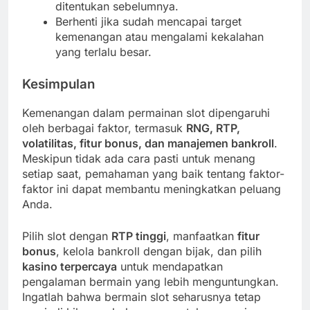
ditentukan sebelumnya.
Berhenti jika sudah mencapai target
kemenangan atau mengalami kekalahan
yang terlalu besar.
Kesimpulan
Kemenangan dalam permainan slot dipengaruhi
oleh berbagai faktor, termasuk
RNG, RTP,
volatilitas, fitur bonus, dan manajemen bankroll
.
Meskipun tidak ada cara pasti untuk menang
setiap saat, pemahaman yang baik tentang faktor-
faktor ini dapat membantu meningkatkan peluang
Anda.
Pilih slot dengan
RTP tinggi
, manfaatkan
fitur
bonus
, kelola bankroll dengan bijak, dan pilih
kasino terpercaya
untuk mendapatkan
pengalaman bermain yang lebih menguntungkan.
Ingatlah bahwa bermain slot seharusnya tetap