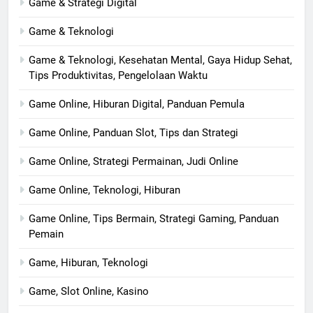
Game & Strategi Digital
Game & Teknologi
Game & Teknologi, Kesehatan Mental, Gaya Hidup Sehat,
Tips Produktivitas, Pengelolaan Waktu
Game Online, Hiburan Digital, Panduan Pemula
Game Online, Panduan Slot, Tips dan Strategi
Game Online, Strategi Permainan, Judi Online
Game Online, Teknologi, Hiburan
Game Online, Tips Bermain, Strategi Gaming, Panduan
Pemain
Game, Hiburan, Teknologi
Game, Slot Online, Kasino