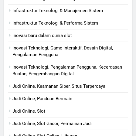
Infrastruktur Teknologi & Manajemen Sistem
Infrastruktur Teknologi & Performa Sistem
inovasi baru dalam dunia slot
Inovasi Teknologi, Game Interaktif, Desain Digital,
Pengalaman Pengguna
Inovasi Teknologi, Pengalaman Pengguna, Kecerdasan
Buatan, Pengembangan Digital
Judi Online, Keamanan Siber, Situs Terpercaya
Judi Online, Panduan Bermain
Judi Online, Slot
Judi Online, Slot Gacor, Permainan Judi