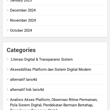
January 2025
December 2024
November 2024
October 2024
Categories
:Literasi Digital & Transparansi Sistem
Aksesibilitas Platform dan Sistem Digital Modern
alternatif laris4d
alternatif link laris4d
Analisis Akses Platform, Observasi Ritme Permainan,
Pola Sistem Digital, Pendekatan Bermain Bertahap,