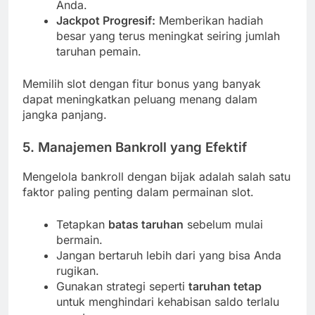
Anda.
Jackpot Progresif:
Memberikan hadiah
besar yang terus meningkat seiring jumlah
taruhan pemain.
Memilih slot dengan fitur bonus yang banyak
dapat meningkatkan peluang menang dalam
jangka panjang.
5.
Manajemen Bankroll yang Efektif
Mengelola bankroll dengan bijak adalah salah satu
faktor paling penting dalam permainan slot.
Tetapkan
batas taruhan
sebelum mulai
bermain.
Jangan bertaruh lebih dari yang bisa Anda
rugikan.
Gunakan strategi seperti
taruhan tetap
untuk menghindari kehabisan saldo terlalu