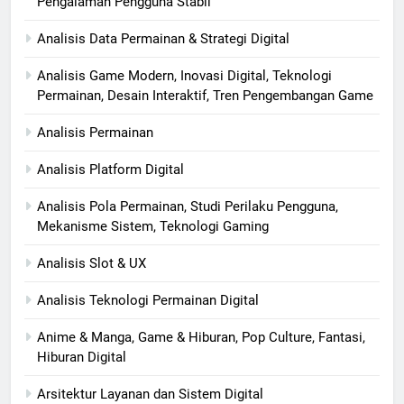
Pengalaman Pengguna Stabil
Analisis Data Permainan & Strategi Digital
Analisis Game Modern, Inovasi Digital, Teknologi
Permainan, Desain Interaktif, Tren Pengembangan Game
Analisis Permainan
Analisis Platform Digital
Analisis Pola Permainan, Studi Perilaku Pengguna,
Mekanisme Sistem, Teknologi Gaming
Analisis Slot & UX
Analisis Teknologi Permainan Digital
Anime & Manga, Game & Hiburan, Pop Culture, Fantasi,
Hiburan Digital
Arsitektur Layanan dan Sistem Digital