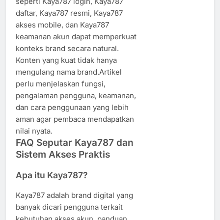
seperti Kaya787 login, Kaya787
daftar, Kaya787 resmi, Kaya787
akses mobile, dan Kaya787
keamanan akun dapat memperkuat
konteks brand secara natural.
Konten yang kuat tidak hanya
mengulang nama brand.Artikel
perlu menjelaskan fungsi,
pengalaman pengguna, keamanan,
dan cara penggunaan yang lebih
aman agar pembaca mendapatkan
nilai nyata.
FAQ Seputar Kaya787 dan
Sistem Akses Praktis
Apa itu Kaya787?
Kaya787 adalah brand digital yang
banyak dicari pengguna terkait
kebutuhan akses akun, panduan