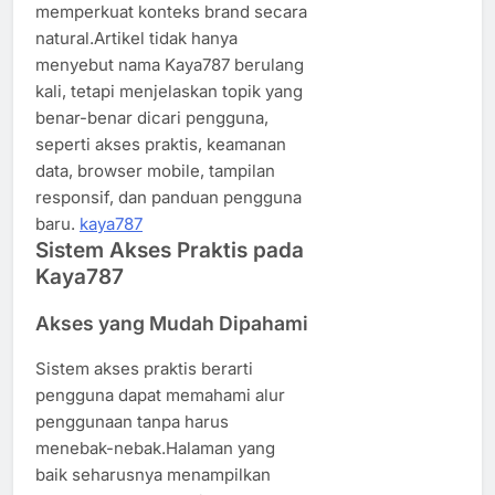
memperkuat konteks brand secara
natural.Artikel tidak hanya
menyebut nama Kaya787 berulang
kali, tetapi menjelaskan topik yang
benar-benar dicari pengguna,
seperti akses praktis, keamanan
data, browser mobile, tampilan
responsif, dan panduan pengguna
baru.
kaya787
Sistem Akses Praktis pada
Kaya787
Akses yang Mudah Dipahami
Sistem akses praktis berarti
pengguna dapat memahami alur
penggunaan tanpa harus
menebak-nebak.Halaman yang
baik seharusnya menampilkan