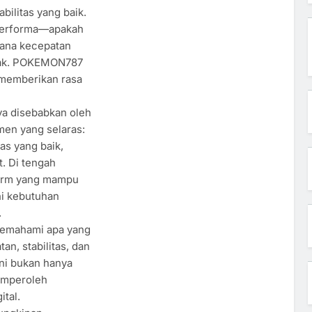
bilitas yang baik.
 performa—apakah
mana kecepatan
tidak. POKEMON787
a memberikan rasa
ya disebabkan oleh
men yang selaras:
as yang baik,
t. Di tengah
tform yang mampu
i kebutuhan
.
emahami apa yang
n, stabilitas, dan
ini bukan hanya
emperoleh
ital.