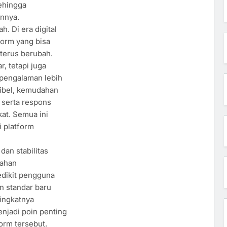
ehingga
innya.
h. Di era digital
orm yang bisa
terus berubah.
, tetapi juga
pengalaman lebih
sibel, kemudahan
 serta respons
at. Semua ini
 platform
dan stabilitas
ahan
edikit pengguna
n standar baru
ingkatnya
enjadi poin penting
orm tersebut.