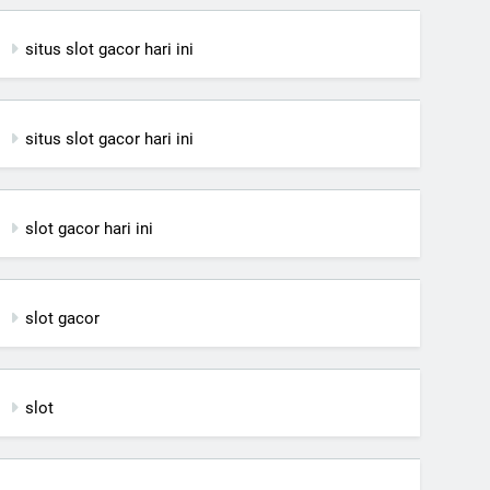
situs slot gacor hari ini
situs slot gacor hari ini
slot gacor hari ini
slot
gacor
slot