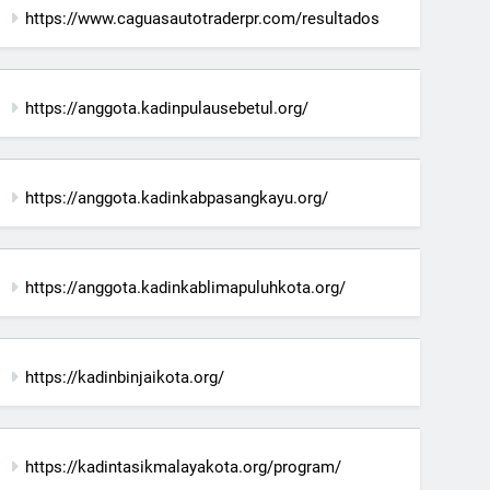
https://www.caguasautotraderpr.com/resultados
https://anggota.kadinpulausebetul.org/
https://anggota.kadinkabpasangkayu.org/
https://anggota.kadinkablimapuluhkota.org/
https://kadinbinjaikota.org/
https://kadintasikmalayakota.org/program/