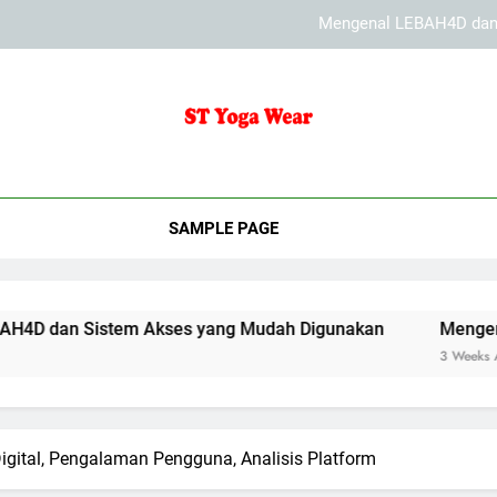
Mengenal LEBAH4D dan
Mengenal Struktur Layan
Mengenal Struktur La
Yoga Wear
Mengenal EDWINSLOT dan 
Pakaian Yoga Berkualitas Di ST Yoga Wear. Untuk Kenyamanan 
Mengenal LEBAH4D dan
SAMPLE PAGE
Mengenal Struktur Layan
Mengenal Struktur La
istem Akses yang Mudah Digunakan
Mengenal Struktu
3 Weeks Ago
Digital, Pengalaman Pengguna, Analisis Platform