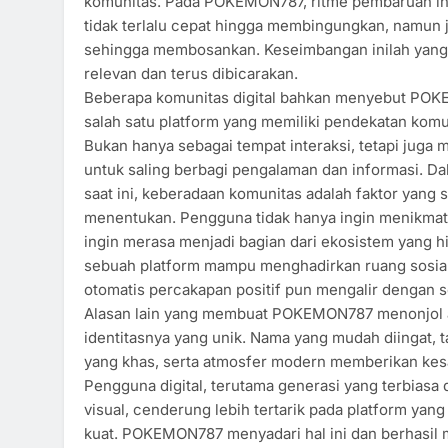
komunitas. Pada POKEMON787, ritme pembaruan ini 
tidak terlalu cepat hingga membingungkan, namun j
sehingga membosankan. Keseimbangan inilah yang
relevan dan terus dibicarakan.
Beberapa komunitas digital bahkan menyebut PO
salah satu platform yang memiliki pendekatan komun
Bukan hanya sebagai tempat interaksi, tetapi juga
untuk saling berbagi pengalaman dan informasi. Dal
saat ini, keberadaan komunitas adalah faktor yang 
menentukan. Pengguna tidak hanya ingin menikmati f
ingin merasa menjadi bagian dari ekosistem yang hi
sebuah platform mampu menghadirkan ruang sosial
otomatis percakapan positif pun mengalir dengan s
Alasan lain yang membuat POKEMON787 menonjol 
identitasnya yang unik. Nama yang mudah diingat, t
yang khas, serta atmosfer modern memberikan kesa
Pengguna digital, terutama generasi yang terbiasa 
visual, cenderung lebih tertarik pada platform yang
kuat. POKEMON787 menyadari hal ini dan berhasi