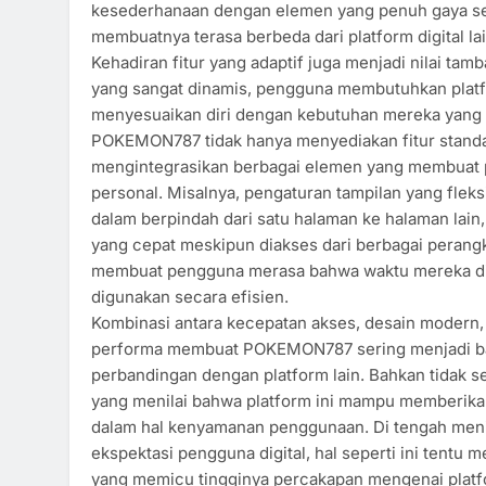
kesederhanaan dengan elemen yang penuh gaya s
membuatnya terasa berbeda dari platform digital la
Kehadiran fitur yang adaptif juga menjadi nilai tamba
yang sangat dinamis, pengguna membutuhkan platf
menyesuaikan diri dengan kebutuhan mereka yang 
POKEMON787 tidak hanya menyediakan fitur standar
mengintegrasikan berbagai elemen yang membuat 
personal. Misalnya, pengaturan tampilan yang flek
dalam berpindah dari satu halaman ke halaman lain,
yang cepat meskipun diakses dari berbagai perangk
membuat pengguna merasa bahwa waktu mereka di
digunakan secara efisien.
Kombinasi antara kecepatan akses, desain modern, 
performa membuat POKEMON787 sering menjadi b
perbandingan dengan platform lain. Bahkan tidak s
yang menilai bahwa platform ini mampu memberika
dalam hal kenyamanan penggunaan. Di tengah men
ekspektasi pengguna digital, hal seperti ini tentu m
yang memicu tingginya percakapan mengenai platf