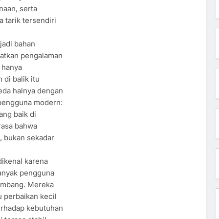
naan, serta
 tarik tersendiri
jadi bahan
atkan pengalaman
l hanya
di balik itu
eda halnya dengan
pengguna modern:
ang baik di
rasa bahwa
, bukan sekadar
ikenal karena
Banyak pengguna
kembang. Mereka
u perbaikan kecil
erhadap kebutuhan