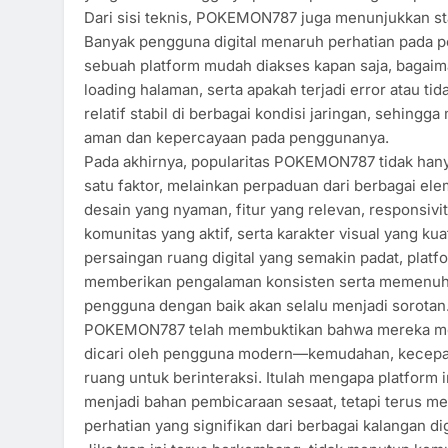
Dari sisi teknis, POKEMON787 juga menunjukkan sta
Banyak pengguna digital menaruh perhatian pada
sebuah platform mudah diakses kapan saja, bagai
loading halaman, serta apakah terjadi error atau 
relatif stabil di berbagai kondisi jaringan, sehingg
aman dan kepercayaan pada penggunanya.
Pada akhirnya, popularitas POKEMON787 tidak han
satu faktor, melainkan perpaduan dari berbagai ele
desain yang nyaman, fitur yang relevan, responsivit
komunitas yang aktif, serta karakter visual yang kua
persaingan ruang digital yang semakin padat, pla
memberikan pengalaman konsisten serta memenuh
pengguna dengan baik akan selalu menjadi sorotan
POKEMON787 telah membuktikan bahwa mereka m
dicari oleh pengguna modern—kemudahan, kecepata
ruang untuk berinteraksi. Itulah mengapa platform 
menjadi bahan pembicaraan sesaat, tetapi terus m
perhatian yang signifikan dari berbagai kalangan dig