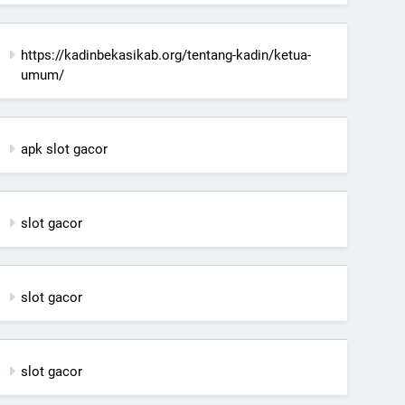
https://kadinbekasikab.org/tentang-kadin/ketua-
umum/
apk slot gacor
slot gacor
slot gacor
slot gacor