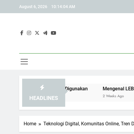
Skip
August 6, 2026
10:14:05 AM
to
content
ST 
Dapatkan 
kses yang Mudah Digunakan
Mengenal LEBAH4D dan S
2 Weeks Ago
HEADLINES
Home
Teknologi Digital, Komunitas Online, Tren 