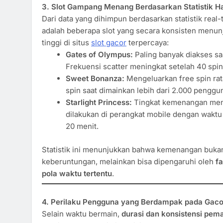
3. Slot Gampang Menang Berdasarkan Statistik H
Dari data yang dihimpun berdasarkan statistik real-
adalah beberapa slot yang secara konsisten menu
tinggi di situs
slot gacor
terpercaya:
Gates of Olympus:
Paling banyak diakses sa
Frekuensi scatter meningkat setelah 40 spin
Sweet Bonanza:
Mengeluarkan free spin rata
spin saat dimainkan lebih dari 2.000 penggu
Starlight Princess:
Tingkat kemenangan meni
dilakukan di perangkat mobile dengan waktu 
20 menit.
Statistik ini menunjukkan bahwa kemenangan bukan
keberuntungan, melainkan bisa dipengaruhi oleh
fa
pola waktu tertentu
.
4. Perilaku Pengguna yang Berdampak pada Gaco
Selain waktu bermain,
durasi dan konsistensi pem