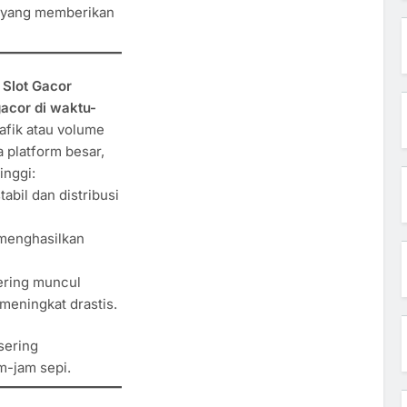
 yang memberikan
 Slot Gacor
gacor di waktu-
rafik atau volume
a platform besar,
inggi:
bil dan distribusi
 menghasilkan
ering muncul
meningkat drastis.
sering
m-jam sepi.