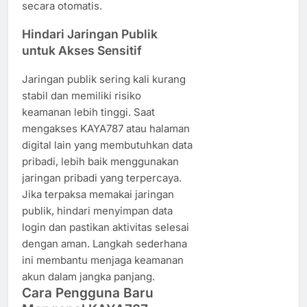
secara otomatis.
Hindari Jaringan Publik
untuk Akses Sensitif
Jaringan publik sering kali kurang
stabil dan memiliki risiko
keamanan lebih tinggi. Saat
mengakses KAYA787 atau halaman
digital lain yang membutuhkan data
pribadi, lebih baik menggunakan
jaringan pribadi yang terpercaya.
Jika terpaksa memakai jaringan
publik, hindari menyimpan data
login dan pastikan aktivitas selesai
dengan aman. Langkah sederhana
ini membantu menjaga keamanan
akun dalam jangka panjang.
Cara Pengguna Baru