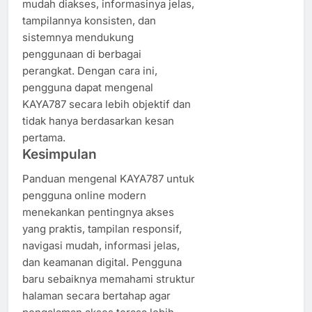
mudah diakses, informasinya jelas,
tampilannya konsisten, dan
sistemnya mendukung
penggunaan di berbagai
perangkat. Dengan cara ini,
pengguna dapat mengenal
KAYA787 secara lebih objektif dan
tidak hanya berdasarkan kesan
pertama.
Kesimpulan
Panduan mengenal KAYA787 untuk
pengguna online modern
menekankan pentingnya akses
yang praktis, tampilan responsif,
navigasi mudah, informasi jelas,
dan keamanan digital. Pengguna
baru sebaiknya memahami struktur
halaman secara bertahap agar