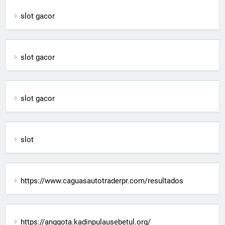
slot gacor
slot gacor
slot gacor
slot
https://www.caguasautotraderpr.com/resultados
https://anggota.kadinpulausebetul.org/