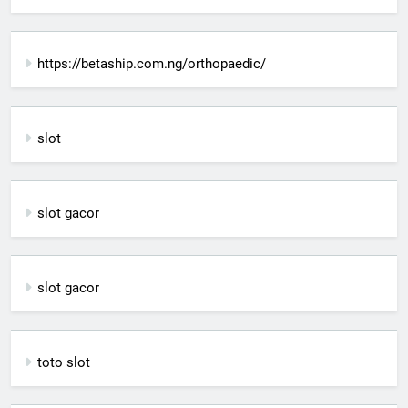
https://betaship.com.ng/orthopaedic/
slot
slot gacor
slot gacor
toto slot