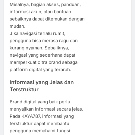
Misalnya, bagian akses, panduan,
informasi akun, atau bantuan
sebaiknya dapat ditemukan dengan
mudah.
Jika navigasi terlalu rumit,
pengguna bisa merasa ragu dan
kurang nyaman. Sebaliknya,
navigasi yang sederhana dapat
memperkuat citra brand sebagai
platform digital yang terarah.
Informasi yang Jelas dan
Terstruktur
Brand digital yang baik perlu
menyajikan informasi secara jelas.
Pada KAYA787, informasi yang
terstruktur dapat membantu
pengguna memahami fungsi