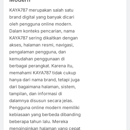
KAYA787 merupakan salah satu
brand digital yang banyak dicari
oleh pengguna online modern.
Dalam konteks pencarian, nama
KAYA787 sering dikaitkan dengan
akses, halaman resmi, navigasi,
pengalaman pengguna, dan
kemudahan penggunaan di
berbagai perangkat. Karena itu,
memahami KAYA787 tidak cukup
hanya dari nama brand, tetapi juga
dari bagaimana halaman, sistem,
tampilan, dan informasi di
dalamnya disusun secara jelas.
Pengguna online modern memiliki
kebiasaan yang berbeda dibanding
beberapa tahun lalu. Mereka
menginginkan halaman yang cepat