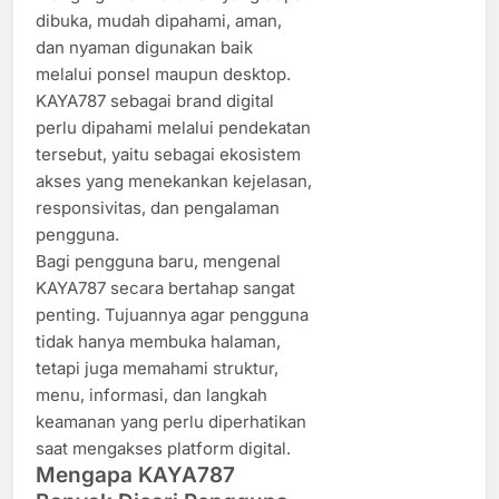
dibuka, mudah dipahami, aman,
dan nyaman digunakan baik
melalui ponsel maupun desktop.
KAYA787 sebagai brand digital
perlu dipahami melalui pendekatan
tersebut, yaitu sebagai ekosistem
akses yang menekankan kejelasan,
responsivitas, dan pengalaman
pengguna.
Bagi pengguna baru, mengenal
KAYA787 secara bertahap sangat
penting. Tujuannya agar pengguna
tidak hanya membuka halaman,
tetapi juga memahami struktur,
menu, informasi, dan langkah
keamanan yang perlu diperhatikan
saat mengakses platform digital.
Mengapa KAYA787