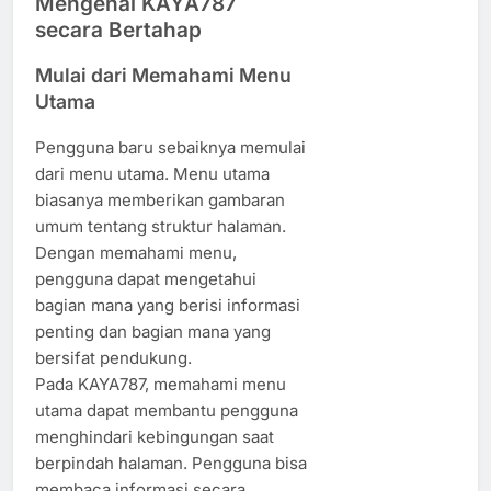
Mengenal KAYA787
secara Bertahap
Mulai dari Memahami Menu
Utama
Pengguna baru sebaiknya memulai
dari menu utama. Menu utama
biasanya memberikan gambaran
umum tentang struktur halaman.
Dengan memahami menu,
pengguna dapat mengetahui
bagian mana yang berisi informasi
penting dan bagian mana yang
bersifat pendukung.
Pada KAYA787, memahami menu
utama dapat membantu pengguna
menghindari kebingungan saat
berpindah halaman. Pengguna bisa
membaca informasi secara