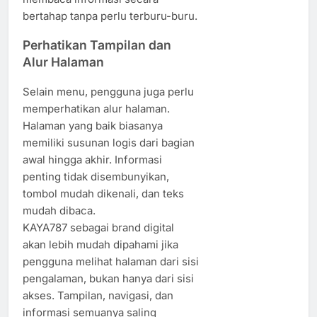
bertahap tanpa perlu terburu-buru.
Perhatikan Tampilan dan
Alur Halaman
Selain menu, pengguna juga perlu
memperhatikan alur halaman.
Halaman yang baik biasanya
memiliki susunan logis dari bagian
awal hingga akhir. Informasi
penting tidak disembunyikan,
tombol mudah dikenali, dan teks
mudah dibaca.
KAYA787 sebagai brand digital
akan lebih mudah dipahami jika
pengguna melihat halaman dari sisi
pengalaman, bukan hanya dari sisi
akses. Tampilan, navigasi, dan
informasi semuanya saling