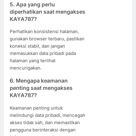
5. Apa yang perlu
diperhatikan saat mengakses
KAYA787?
Perhatikan konsistensi halaman,
gunakan browser terbaru, pastikan
koneksi stabil, dan jangan
memasukkan data pribadi pada
halaman yang terlihat
mencurigakan.
6. Mengapa keamanan
penting saat mengakses
KAYA787?
Keamanan penting untuk
melindungi data pribadi, mencegah
akses tidak sah, dan memastikan
pengguna berinteraksi dengan