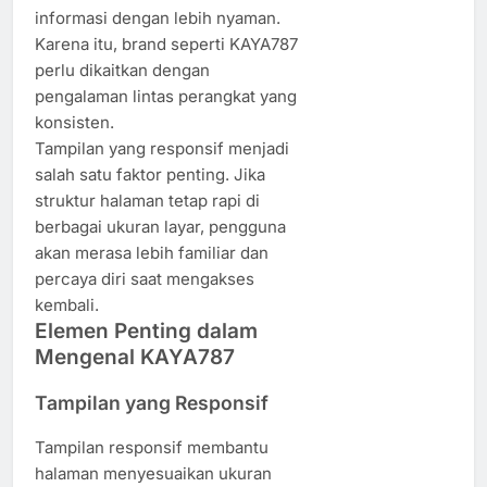
informasi dengan lebih nyaman.
Karena itu, brand seperti KAYA787
perlu dikaitkan dengan
pengalaman lintas perangkat yang
konsisten.
Tampilan yang responsif menjadi
salah satu faktor penting. Jika
struktur halaman tetap rapi di
berbagai ukuran layar, pengguna
akan merasa lebih familiar dan
percaya diri saat mengakses
kembali.
Elemen Penting dalam
Mengenal KAYA787
Tampilan yang Responsif
Tampilan responsif membantu
halaman menyesuaikan ukuran