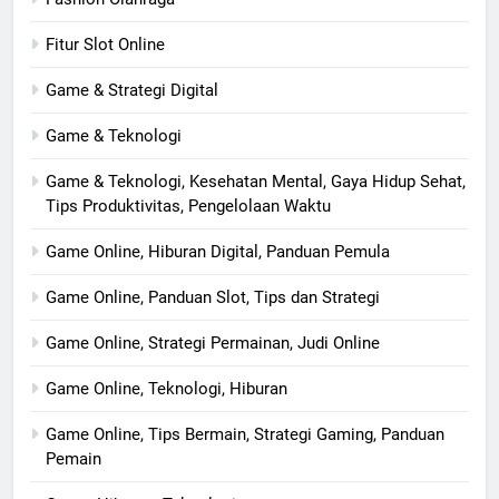
Fitur Slot Online
Game & Strategi Digital
Game & Teknologi
Game & Teknologi, Kesehatan Mental, Gaya Hidup Sehat,
Tips Produktivitas, Pengelolaan Waktu
Game Online, Hiburan Digital, Panduan Pemula
Game Online, Panduan Slot, Tips dan Strategi
Game Online, Strategi Permainan, Judi Online
Game Online, Teknologi, Hiburan
Game Online, Tips Bermain, Strategi Gaming, Panduan
Pemain