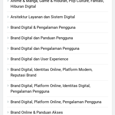
Anime & Manga, Game & Hiburan, Pop Culture, Fantasi,
Hiburan Digital
Arsitektur Layanan dan Sistem Digital
Brand Digital & Pengalaman Pengguna
Brand Digital dan Panduan Pengguna
Brand Digital dan Pengalaman Pengguna
Brand Digital dan User Experience
Brand Digital, Identitas Online, Platform Modern,
Reputasi Brand
Brand Digital, Platform Online, Identitas Digital,
Pengalaman Pengguna
Brand Digital, Platform Online, Pengalaman Pengguna
Brand Online & Panduan Akses