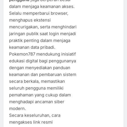
dalam menjaga keamanan akses.
Selalu memperbarui browser,
menghapus ekstensi
mencurigakan, serta menghindari
jaringan publik saat login menjadi
praktik penting dalam menjaga
keamanan data pribadi.
Pokemon787 mendukung inisiatif
edukasi digital bagi penggunanya
dengan menyediakan panduan
keamanan dan pembaruan sistem
secara berkala, memastikan
seluruh pengguna memiliki
pemahaman yang cukup dalam
menghadapi ancaman siber
modern.
Secara keseluruhan, cara
mengakses link resmi