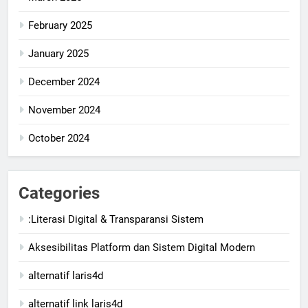
February 2025
January 2025
December 2024
November 2024
October 2024
Categories
:Literasi Digital & Transparansi Sistem
Aksesibilitas Platform dan Sistem Digital Modern
alternatif laris4d
alternatif link laris4d