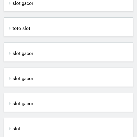
slot gacor
toto slot
slot gacor
slot gacor
slot gacor
slot