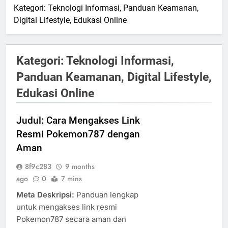
Kategori: Teknologi Informasi, Panduan Keamanan,
Digital Lifestyle, Edukasi Online
Kategori: Teknologi Informasi,
Panduan Keamanan, Digital Lifestyle,
Edukasi Online
Judul: Cara Mengakses Link
Resmi Pokemon787 dengan
Aman
8f9c283
9 months
ago
0
7 mins
Meta Deskripsi:
Panduan lengkap
untuk mengakses link resmi
Pokemon787 secara aman dan