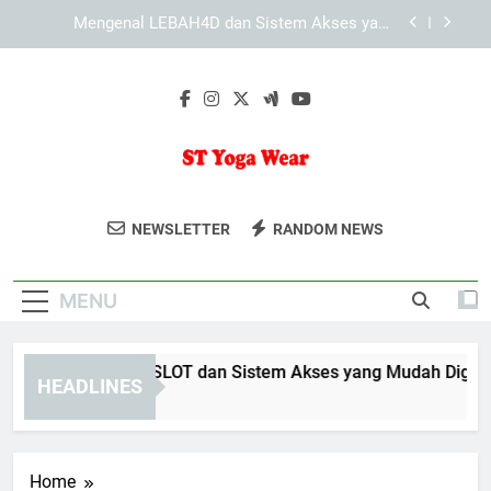
Skip
Mengenal Struktur Layanan EDWINSLOT secara
to
Lebih Mendalam
content
Mengenal Struktur Layanan LEBAH4D secara
Lebih Mendalam
Mengenal EDWINSLOT dan Sistem Akses yang
Mudah Digunakan
Mengenal LEBAH4D dan Sistem Akses yang
Mudah Digunakan
ST Yoga Wear
Dapatkan Pakaian Yoga Berkualitas Di
Mengenal Struktur Layanan EDWINSLOT secara
NEWSLETTER
RANDOM NEWS
Lebih Mendalam
ST Yoga Wear. Untuk Kenyamanan Dan
Mengenal Struktur Layanan LEBAH4D secara
Gaya Saat Berlatih.
Lebih Mendalam
MENU
engenal EDWINSLOT dan Sistem Akses yang Mudah Digunaka
HEADLINES
Weeks Ago
Home