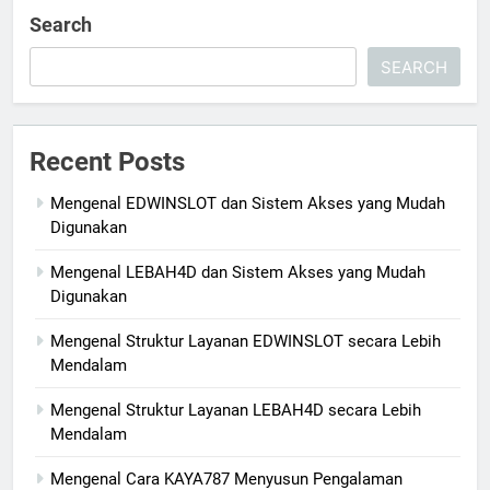
Search
SEARCH
Recent Posts
Mengenal EDWINSLOT dan Sistem Akses yang Mudah
Digunakan
Mengenal LEBAH4D dan Sistem Akses yang Mudah
Digunakan
Mengenal Struktur Layanan EDWINSLOT secara Lebih
Mendalam
Mengenal Struktur Layanan LEBAH4D secara Lebih
Mendalam
Mengenal Cara KAYA787 Menyusun Pengalaman