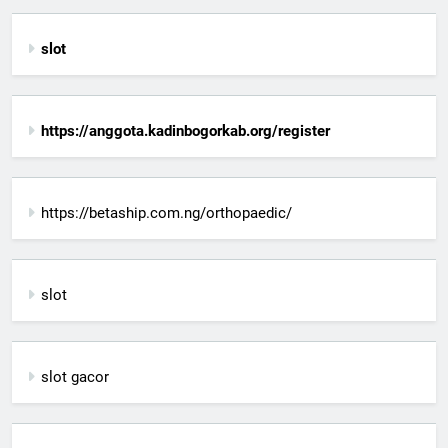
slot
https://anggota.kadinbogorkab.org/register
https://betaship.com.ng/orthopaedic/
slot
slot gacor