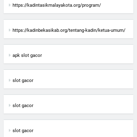
https://kadintasikmalayakota.org/program/
https://kadinbekasikab.org/tentang-kadin/ketua-umum/
apk slot gacor
slot gacor
slot gacor
slot gacor