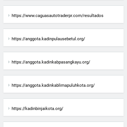
https://www.caguasautotraderpr.com/resultados
https://anggota.kadinpulausebetul.org/
https://anggota.kadinkabpasangkayu.org/
https://anggota.kadinkablimapuluhkota.org/
https://kadinbinjaikota.org/