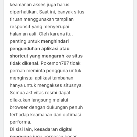
keamanan akses juga harus
diperhatikan. Saat ini, banyak situs
tiruan menggunakan tampilan
responsif yang menyerupai
halaman asli. Oleh karena itu,
penting untuk
menghindari
pengunduhan aplikasi atau
shortcut yang mengarah ke situs
tidak dikenal
. Pokemon787 tidak
pernah meminta pengguna untuk
menginstal aplikasi tambahan
hanya untuk mengakses situsnya.
Semua aktivitas resmi dapat
dilakukan langsung melalui
browser dengan dukungan penuh
terhadap keamanan dan optimasi
performa.
Di sisi lain,
kesadaran digital
pengguna
juga berperan besar