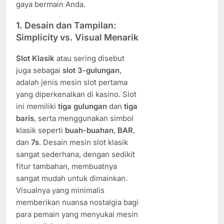
gaya bermain Anda.
1. Desain dan Tampilan:
Simplicity vs. Visual Menarik
Slot Klasik
atau sering disebut
juga sebagai
slot 3-gulungan
,
adalah jenis mesin slot pertama
yang diperkenalkan di kasino. Slot
ini memiliki
tiga gulungan
dan
tiga
baris
, serta menggunakan simbol
klasik seperti
buah-buahan
,
BAR
,
dan
7s
. Desain mesin slot klasik
sangat sederhana, dengan sedikit
fitur tambahan, membuatnya
sangat mudah untuk dimainkan.
Visualnya yang minimalis
memberikan nuansa nostalgia bagi
para pemain yang menyukai mesin