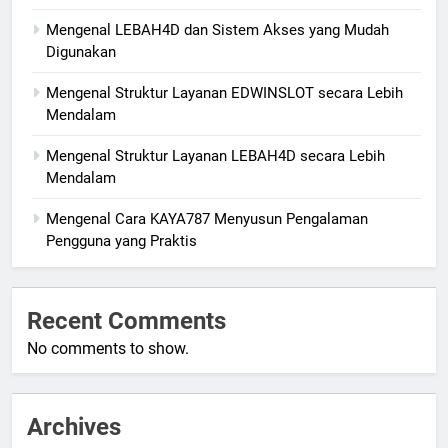
Mengenal LEBAH4D dan Sistem Akses yang Mudah
Digunakan
Mengenal Struktur Layanan EDWINSLOT secara Lebih
Mendalam
Mengenal Struktur Layanan LEBAH4D secara Lebih
Mendalam
Mengenal Cara KAYA787 Menyusun Pengalaman
Pengguna yang Praktis
Recent Comments
No comments to show.
Archives