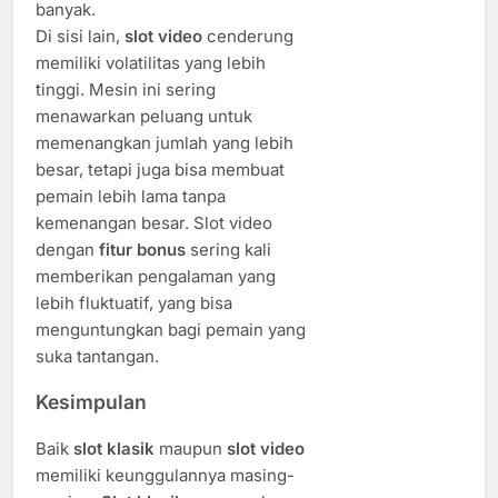
banyak.
Di sisi lain,
slot video
cenderung
memiliki volatilitas yang lebih
tinggi. Mesin ini sering
menawarkan peluang untuk
memenangkan jumlah yang lebih
besar, tetapi juga bisa membuat
pemain lebih lama tanpa
kemenangan besar. Slot video
dengan
fitur bonus
sering kali
memberikan pengalaman yang
lebih fluktuatif, yang bisa
menguntungkan bagi pemain yang
suka tantangan.
Kesimpulan
Baik
slot klasik
maupun
slot video
memiliki keunggulannya masing-