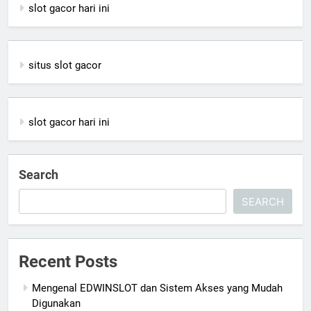
slot gacor hari ini
situs slot gacor
slot gacor hari ini
Search
SEARCH
Recent Posts
Mengenal EDWINSLOT dan Sistem Akses yang Mudah
Digunakan