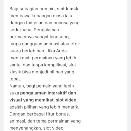
Bagi sebagian pemain,
slot klasik
membawa kenangan masa lalu
dengan tampilan dan nuansa yang
sederhana. Pengalaman
bermainnya sangat langsung,
tanpa gangguan animasi atau efek
suara berlebihan. Jika Anda
menikmati permainan yang lebih
santai dan tanpa komplikasi, slot
klasik bisa menjadi pilihan yang
tepat.
Namun, bagi pemain yang lebih
suka
pengalaman interaktif dan
visual yang memikat
,
slot video
adalah pilihan yang lebih menarik.
Dengan berbagai fitur bonus,
animasi, dan tema permainan yang
menyenangkan, slot video