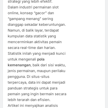
strategi yang lebih efektif.
Dalam industri permainan slot
online, konsep “gacor” dan
“gampang menang” sering
dianggap sekadar keberuntungan.
Namun, di balik layar, terdapat
kumpulan data statistik yang
mencerminkan aktivitas pemain
secara real-time dan harian.
Statistik inilah yang menjadi kunci
untuk mengenali
pola
kemenangan
, baik dari sisi waktu,
jenis permainan, maupun perilaku
pengguna. Di situs-situs
terpercaya, data ini dapat menjadi
panduan strategis untuk para
pemain yang ingin bermain secara
lebih terarah dan efisien.
Artikel ini menyajikan analisis