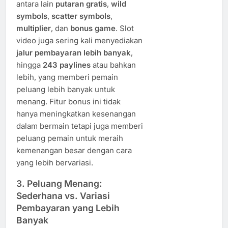
antara lain
putaran gratis
,
wild
symbols
,
scatter symbols
,
multiplier
, dan
bonus game
. Slot
video juga sering kali menyediakan
jalur pembayaran lebih banyak
,
hingga
243 paylines
atau bahkan
lebih, yang memberi pemain
peluang lebih banyak untuk
menang. Fitur bonus ini tidak
hanya meningkatkan kesenangan
dalam bermain tetapi juga memberi
peluang pemain untuk meraih
kemenangan besar dengan cara
yang lebih bervariasi.
3. Peluang Menang:
Sederhana vs. Variasi
Pembayaran yang Lebih
Banyak