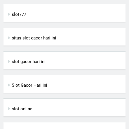
slot777
situs slot gacor hari ini
slot gacor hari ini
Slot Gacor Hari ini
slot online