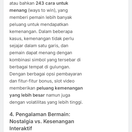
atau bahkan
243 cara untuk
menang
(ways to win), yang
memberi pemain lebih banyak
peluang untuk mendapatkan
kemenangan. Dalam beberapa
kasus, kemenangan tidak perlu
sejajar dalam satu garis, dan
pemain dapat menang dengan
kombinasi simbol yang tersebar di
berbagai tempat di gulungan.
Dengan berbagai opsi pembayaran
dan fitur-fitur bonus, slot video
memberikan
peluang kemenangan
yang lebih besar
namun juga
dengan volatilitas yang lebih tinggi.
4. Pengalaman Bermain:
Nostalgia vs. Kesenangan
Interaktif