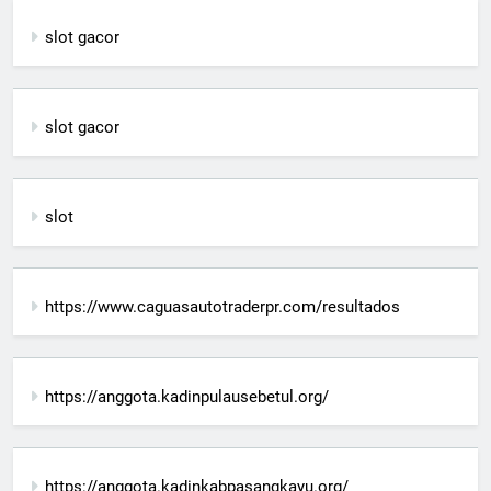
slot gacor
slot gacor
slot
https://www.caguasautotraderpr.com/resultados
https://anggota.kadinpulausebetul.org/
https://anggota.kadinkabpasangkayu.org/