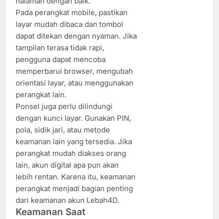
halaman dengan baik.
Pada perangkat mobile, pastikan
layar mudah dibaca dan tombol
dapat ditekan dengan nyaman. Jika
tampilan terasa tidak rapi,
pengguna dapat mencoba
memperbarui browser, mengubah
orientasi layar, atau menggunakan
perangkat lain.
Ponsel juga perlu dilindungi
dengan kunci layar. Gunakan PIN,
pola, sidik jari, atau metode
keamanan lain yang tersedia. Jika
perangkat mudah diakses orang
lain, akun digital apa pun akan
lebih rentan. Karena itu, keamanan
perangkat menjadi bagian penting
dari keamanan akun Lebah4D.
Keamanan Saat