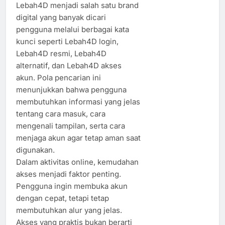
Lebah4D menjadi salah satu brand
digital yang banyak dicari
pengguna melalui berbagai kata
kunci seperti Lebah4D login,
Lebah4D resmi, Lebah4D
alternatif, dan Lebah4D akses
akun. Pola pencarian ini
menunjukkan bahwa pengguna
membutuhkan informasi yang jelas
tentang cara masuk, cara
mengenali tampilan, serta cara
menjaga akun agar tetap aman saat
digunakan.
Dalam aktivitas online, kemudahan
akses menjadi faktor penting.
Pengguna ingin membuka akun
dengan cepat, tetapi tetap
membutuhkan alur yang jelas.
Akses yang praktis bukan berarti