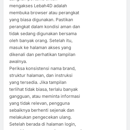
mengakses Lebah4D adalah
membuka browser atau perangkat
yang biasa digunakan. Pastikan
perangkat dalam kondisi aman dan
tidak sedang digunakan bersama
oleh banyak orang. Setelah itu,
masuk ke halaman akses yang
dikenali dan perhatikan tampilan
awalnya.
Periksa konsistensi nama brand,
struktur halaman, dan instruksi
yang tersedia. Jika tampilan
terlihat tidak biasa, terlalu banyak
gangguan, atau meminta informasi
yang tidak relevan, pengguna
sebaiknya berhenti sejenak dan
melakukan pengecekan ulang.
Setelah berada di halaman login,