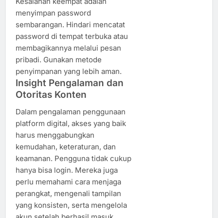
Kesalahan keempat adalah
menyimpan password
sembarangan. Hindari mencatat
password di tempat terbuka atau
membagikannya melalui pesan
pribadi. Gunakan metode
penyimpanan yang lebih aman.
Insight Pengalaman dan
Otoritas Konten
Dalam pengalaman penggunaan
platform digital, akses yang baik
harus menggabungkan
kemudahan, keteraturan, dan
keamanan. Pengguna tidak cukup
hanya bisa login. Mereka juga
perlu memahami cara menjaga
perangkat, mengenali tampilan
yang konsisten, serta mengelola
akun setelah berhasil masuk.