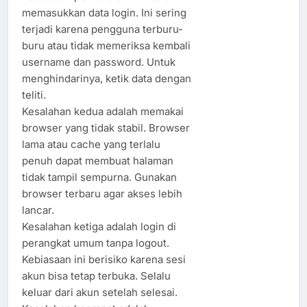
memasukkan data login. Ini sering
terjadi karena pengguna terburu-
buru atau tidak memeriksa kembali
username dan password. Untuk
menghindarinya, ketik data dengan
teliti.
Kesalahan kedua adalah memakai
browser yang tidak stabil. Browser
lama atau cache yang terlalu
penuh dapat membuat halaman
tidak tampil sempurna. Gunakan
browser terbaru agar akses lebih
lancar.
Kesalahan ketiga adalah login di
perangkat umum tanpa logout.
Kebiasaan ini berisiko karena sesi
akun bisa tetap terbuka. Selalu
keluar dari akun setelah selesai.