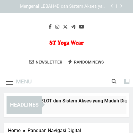
Skip
Mengenal Struktur Layanan EDWINSLOT secara
to
Lebih Mendalam
content
Mengenal Struktur Layanan LEBAH4D secara
Lebih Mendalam
Mengenal EDWINSLOT dan Sistem Akses yang
Mudah Digunakan
Mengenal LEBAH4D dan Sistem Akses yang
Mudah Digunakan
ST Yoga Wear
Dapatkan Pakaian Yoga Berkualitas Di
Mengenal Struktur Layanan EDWINSLOT secara
NEWSLETTER
RANDOM NEWS
Lebih Mendalam
ST Yoga Wear. Untuk Kenyamanan Dan
Mengenal Struktur Layanan LEBAH4D secara
Gaya Saat Berlatih.
Lebih Mendalam
MENU
ngenal EDWINSLOT dan Sistem Akses yang Mudah Digunaka
HEADLINES
Weeks Ago
Home
Panduan Navigasi Digital