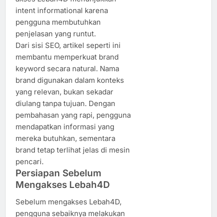
intent informational karena
pengguna membutuhkan
penjelasan yang runtut.
Dari sisi SEO, artikel seperti ini
membantu memperkuat brand
keyword secara natural. Nama
brand digunakan dalam konteks
yang relevan, bukan sekadar
diulang tanpa tujuan. Dengan
pembahasan yang rapi, pengguna
mendapatkan informasi yang
mereka butuhkan, sementara
brand tetap terlihat jelas di mesin
pencari.
Persiapan Sebelum
Mengakses Lebah4D
Sebelum mengakses Lebah4D,
pengguna sebaiknya melakukan