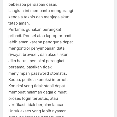
beberapa persiapan dasar.
Langkah ini membantu mengurangi
kendala teknis dan menjaga akun
tetap aman.
Pertama, gunakan perangkat
pribadi. Ponsel atau laptop pribadi
lebih aman karena pengguna dapat
mengontrol penyimpanan data,
riwayat browser, dan akses akun.
Jika harus memakai perangkat
bersama, pastikan tidak
menyimpan password otomatis.
Kedua, periksa koneksi internet.
Koneksi yang tidak stabil dapat
membuat halaman gagal dimuat,
proses login terputus, atau
verifikasi tidak berjalan lancar.
Untuk akses yang lebih nyaman,