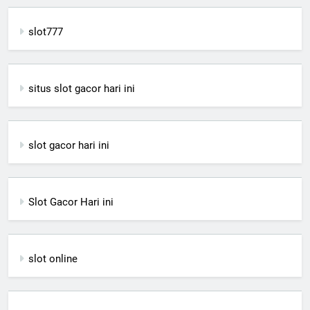
slot777
situs slot gacor hari ini
slot gacor hari ini
Slot Gacor Hari ini
slot online