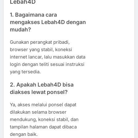
Lebah4D
1. Bagaimana cara
mengakses Lebah4D dengan
mudah?
Gunakan perangkat pribadi,
browser yang stabil, koneksi
internet lancar, lalu masukkan data
login dengan teliti sesuai instruksi
yang tersedia.
2. Apakah Lebah4D bisa
diakses lewat ponsel?
Ya, akses melalui ponsel dapat
dilakukan selama browser
mendukung, koneksi stabil, dan
tampilan halaman dapat dibaca
dengan baik.