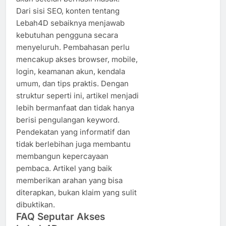
Dari sisi SEO, konten tentang
Lebah4D sebaiknya menjawab
kebutuhan pengguna secara
menyeluruh. Pembahasan perlu
mencakup akses browser, mobile,
login, keamanan akun, kendala
umum, dan tips praktis. Dengan
struktur seperti ini, artikel menjadi
lebih bermanfaat dan tidak hanya
berisi pengulangan keyword.
Pendekatan yang informatif dan
tidak berlebihan juga membantu
membangun kepercayaan
pembaca. Artikel yang baik
memberikan arahan yang bisa
diterapkan, bukan klaim yang sulit
dibuktikan.
FAQ Seputar Akses