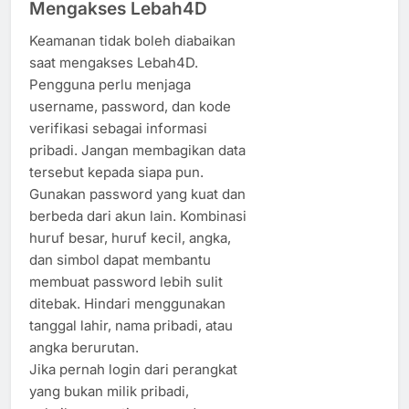
Mengakses Lebah4D
Keamanan tidak boleh diabaikan
saat mengakses Lebah4D.
Pengguna perlu menjaga
username, password, dan kode
verifikasi sebagai informasi
pribadi. Jangan membagikan data
tersebut kepada siapa pun.
Gunakan password yang kuat dan
berbeda dari akun lain. Kombinasi
huruf besar, huruf kecil, angka,
dan simbol dapat membantu
membuat password lebih sulit
ditebak. Hindari menggunakan
tanggal lahir, nama pribadi, atau
angka berurutan.
Jika pernah login dari perangkat
yang bukan milik pribadi,