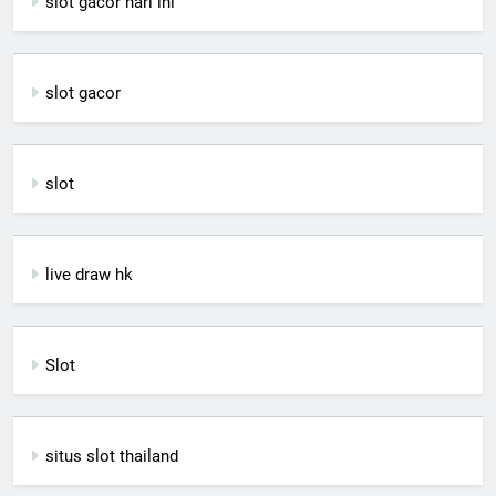
slot gacor hari ini
slot
gacor
slot
live draw hk
Slot
situs slot thailand