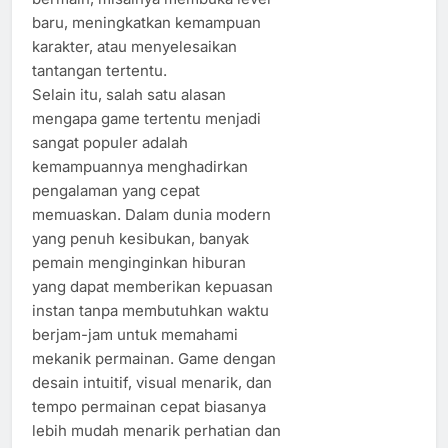
baru, meningkatkan kemampuan
karakter, atau menyelesaikan
tantangan tertentu.
Selain itu, salah satu alasan
mengapa game tertentu menjadi
sangat populer adalah
kemampuannya menghadirkan
pengalaman yang cepat
memuaskan. Dalam dunia modern
yang penuh kesibukan, banyak
pemain menginginkan hiburan
yang dapat memberikan kepuasan
instan tanpa membutuhkan waktu
berjam-jam untuk memahami
mekanik permainan. Game dengan
desain intuitif, visual menarik, dan
tempo permainan cepat biasanya
lebih mudah menarik perhatian dan