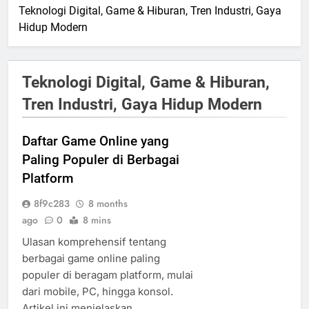
Teknologi Digital, Game & Hiburan, Tren Industri, Gaya
Hidup Modern
Teknologi Digital, Game & Hiburan,
Tren Industri, Gaya Hidup Modern
Daftar Game Online yang
Paling Populer di Berbagai
Platform
8f9c283
8 months
ago
0
8 mins
Ulasan komprehensif tentang
berbagai game online paling
populer di beragam platform, mulai
dari mobile, PC, hingga konsol.
Artikel ini menjelaskan