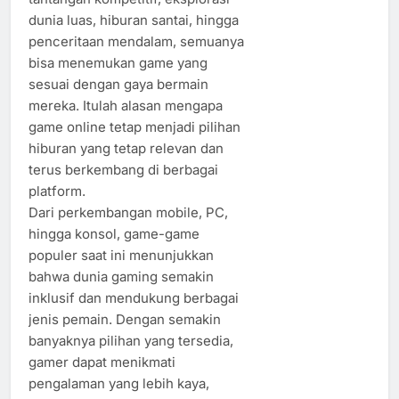
dunia luas, hiburan santai, hingga
penceritaan mendalam, semuanya
bisa menemukan game yang
sesuai dengan gaya bermain
mereka. Itulah alasan mengapa
game online tetap menjadi pilihan
hiburan yang tetap relevan dan
terus berkembang di berbagai
platform.
Dari perkembangan mobile, PC,
hingga konsol, game-game
populer saat ini menunjukkan
bahwa dunia gaming semakin
inklusif dan mendukung berbagai
jenis pemain. Dengan semakin
banyaknya pilihan yang tersedia,
gamer dapat menikmati
pengalaman yang lebih kaya,