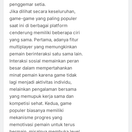
penggemar setia.
Jika dilihat secara keseluruhan,
game-game yang paling populer
saat ini di berbagai platform
cenderung memiliki beberapa ciri
yang sama. Pertama, adanya fitur
multiplayer yang memungkinkan
pemain berinteraksi satu sama lain.
Interaksi sosial memainkan peran
besar dalam mempertahankan
minat pemain karena game tidak
lagi menjadi aktivitas individu,
melainkan pengalaman bersama
yang memupuk kerja sama dan
kompetisi sehat. Kedua, game
populer biasanya memiliki
mekanisme progres yang
memotivasi pemain untuk terus
bermain, misalnya membuka level