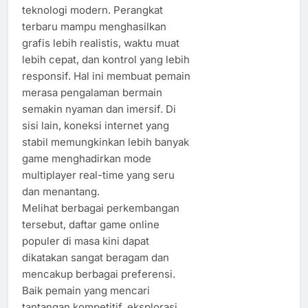
teknologi modern. Perangkat
terbaru mampu menghasilkan
grafis lebih realistis, waktu muat
lebih cepat, dan kontrol yang lebih
responsif. Hal ini membuat pemain
merasa pengalaman bermain
semakin nyaman dan imersif. Di
sisi lain, koneksi internet yang
stabil memungkinkan lebih banyak
game menghadirkan mode
multiplayer real-time yang seru
dan menantang.
Melihat berbagai perkembangan
tersebut, daftar game online
populer di masa kini dapat
dikatakan sangat beragam dan
mencakup berbagai preferensi.
Baik pemain yang mencari
tantangan kompetitif, eksplorasi