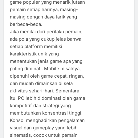
game populer yang menarik jutaan
pemain setiap harinya, masing-
masing dengan daya tarik yang
berbeda-beda.
Jika menilai dari perilaku pemain,
ada pola yang cukup jelas bahwa
setiap platform memiliki
karakteristik unik yang
menentukan jenis game apa yang
paling diminati. Mobile misalnya,
dipenuhi oleh game cepat, ringan,
dan mudah dimainkan di sela
aktivitas sehari-hari. Sementara
itu, PC lebih didominasi oleh game
kompetitif dan strategi yang
membutuhkan konsentrasi tinggi.
Konsol menghadirkan pengalaman
visual dan gameplay yang lebih
sinematis, cocok untuk pemain