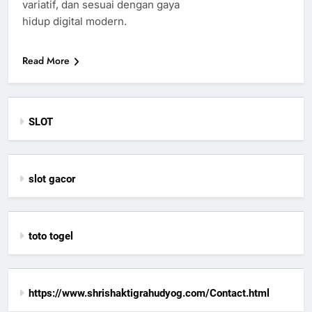
variatif, dan sesuai dengan gaya
hidup digital modern.
Read More
SLOT
slot gacor
toto togel
https://www.shrishaktigrahudyog.com/Contact.html