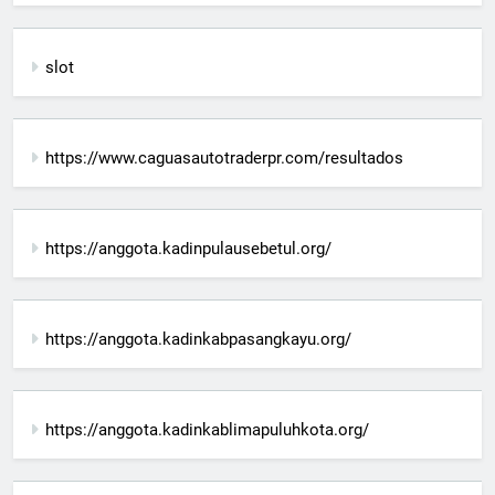
slot
https://www.caguasautotraderpr.com/resultados
https://anggota.kadinpulausebetul.org/
https://anggota.kadinkabpasangkayu.org/
https://anggota.kadinkablimapuluhkota.org/