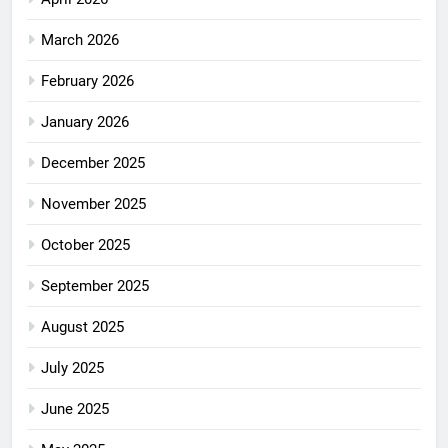
March 2026
February 2026
January 2026
December 2025
November 2025
October 2025
September 2025
August 2025
July 2025
June 2025