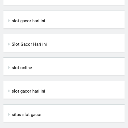
slot gacor hari ini
Slot Gacor Hari ini
slot online
slot gacor hari ini
situs slot gacor