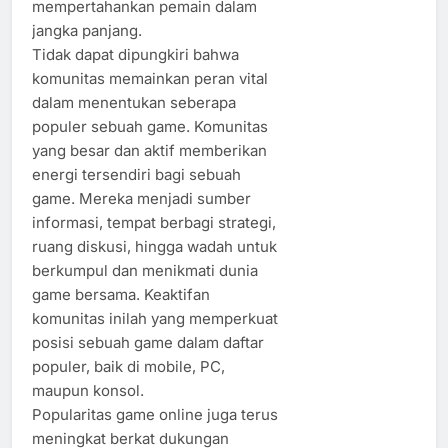
mempertahankan pemain dalam
jangka panjang.
Tidak dapat dipungkiri bahwa
komunitas memainkan peran vital
dalam menentukan seberapa
populer sebuah game. Komunitas
yang besar dan aktif memberikan
energi tersendiri bagi sebuah
game. Mereka menjadi sumber
informasi, tempat berbagi strategi,
ruang diskusi, hingga wadah untuk
berkumpul dan menikmati dunia
game bersama. Keaktifan
komunitas inilah yang memperkuat
posisi sebuah game dalam daftar
populer, baik di mobile, PC,
maupun konsol.
Popularitas game online juga terus
meningkat berkat dukungan