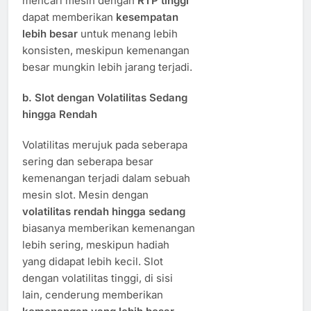
mencari mesin dengan
RTP tinggi
dapat memberikan
kesempatan
lebih besar
untuk menang lebih
konsisten, meskipun kemenangan
besar mungkin lebih jarang terjadi.
b.
Slot dengan Volatilitas Sedang
hingga Rendah
Volatilitas merujuk pada seberapa
sering dan seberapa besar
kemenangan terjadi dalam sebuah
mesin slot. Mesin dengan
volatilitas rendah hingga sedang
biasanya memberikan kemenangan
lebih sering, meskipun hadiah
yang didapat lebih kecil. Slot
dengan volatilitas tinggi, di sisi
lain, cenderung memberikan