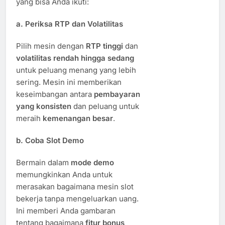
yang bisa Anda ikuti:
a.
Periksa RTP dan Volatilitas
Pilih mesin dengan
RTP tinggi
dan
volatilitas rendah hingga sedang
untuk peluang menang yang lebih
sering. Mesin ini memberikan
keseimbangan antara
pembayaran
yang konsisten
dan peluang untuk
meraih
kemenangan besar
.
b.
Coba Slot Demo
Bermain dalam
mode demo
memungkinkan Anda untuk
merasakan bagaimana mesin slot
bekerja tanpa mengeluarkan uang.
Ini memberi Anda gambaran
tentang bagaimana
fitur bonus