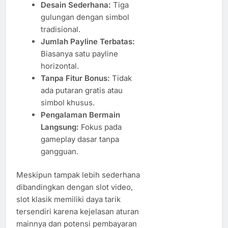
Desain Sederhana:
Tiga
gulungan dengan simbol
tradisional.
Jumlah Payline Terbatas:
Biasanya satu payline
horizontal.
Tanpa Fitur Bonus:
Tidak
ada putaran gratis atau
simbol khusus.
Pengalaman Bermain
Langsung:
Fokus pada
gameplay dasar tanpa
gangguan.
Meskipun tampak lebih sederhana
dibandingkan dengan slot video,
slot klasik memiliki daya tarik
tersendiri karena kejelasan aturan
mainnya dan potensi pembayaran