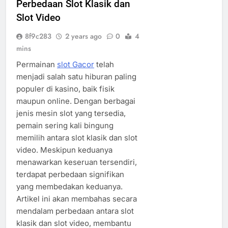
Perbedaan Slot Klasik dan
Slot Video
8f9c283
2 years ago
0
4
mins
Permainan
slot Gacor
telah
menjadi salah satu hiburan paling
populer di kasino, baik fisik
maupun online. Dengan berbagai
jenis mesin slot yang tersedia,
pemain sering kali bingung
memilih antara slot klasik dan slot
video. Meskipun keduanya
menawarkan keseruan tersendiri,
terdapat perbedaan signifikan
yang membedakan keduanya.
Artikel ini akan membahas secara
mendalam perbedaan antara slot
klasik dan slot video, membantu