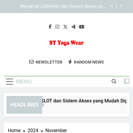
Skip
Mengenal Struktur Layanan EDWINSLOT secara
to
Lebih Mendalam
content
Mengenal Struktur Layanan LEBAH4D secara
Lebih Mendalam
Mengenal EDWINSLOT dan Sistem Akses yang
Mudah Digunakan
Mengenal LEBAH4D dan Sistem Akses yang
Mudah Digunakan
ST Yoga Wear
Dapatkan Pakaian Yoga Berkualitas Di
Mengenal Struktur Layanan EDWINSLOT secara
NEWSLETTER
RANDOM NEWS
Lebih Mendalam
ST Yoga Wear. Untuk Kenyamanan Dan
Mengenal Struktur Layanan LEBAH4D secara
Gaya Saat Berlatih.
Lebih Mendalam
MENU
ngenal EDWINSLOT dan Sistem Akses yang Mudah Digunaka
HEADLINES
Weeks Ago
Home
2024
November