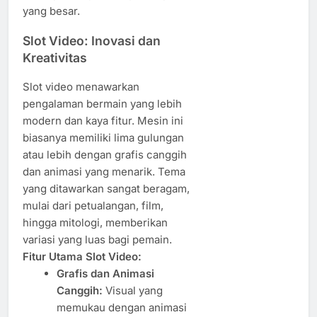
yang besar.
Slot Video: Inovasi dan
Kreativitas
Slot video menawarkan
pengalaman bermain yang lebih
modern dan kaya fitur. Mesin ini
biasanya memiliki lima gulungan
atau lebih dengan grafis canggih
dan animasi yang menarik. Tema
yang ditawarkan sangat beragam,
mulai dari petualangan, film,
hingga mitologi, memberikan
variasi yang luas bagi pemain.
Fitur Utama Slot Video:
Grafis dan Animasi
Canggih:
Visual yang
memukau dengan animasi