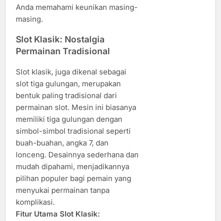
Anda memahami keunikan masing-
masing.
Slot Klasik: Nostalgia
Permainan Tradisional
Slot klasik, juga dikenal sebagai
slot tiga gulungan, merupakan
bentuk paling tradisional dari
permainan slot. Mesin ini biasanya
memiliki tiga gulungan dengan
simbol-simbol tradisional seperti
buah-buahan, angka 7, dan
lonceng. Desainnya sederhana dan
mudah dipahami, menjadikannya
pilihan populer bagi pemain yang
menyukai permainan tanpa
komplikasi.
Fitur Utama Slot Klasik: