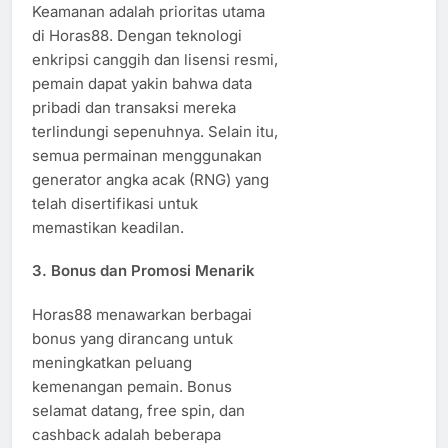
Keamanan adalah prioritas utama
di Horas88. Dengan teknologi
enkripsi canggih dan lisensi resmi,
pemain dapat yakin bahwa data
pribadi dan transaksi mereka
terlindungi sepenuhnya. Selain itu,
semua permainan menggunakan
generator angka acak (RNG) yang
telah disertifikasi untuk
memastikan keadilan.
3.
Bonus dan Promosi Menarik
Horas88 menawarkan berbagai
bonus yang dirancang untuk
meningkatkan peluang
kemenangan pemain. Bonus
selamat datang, free spin, dan
cashback adalah beberapa