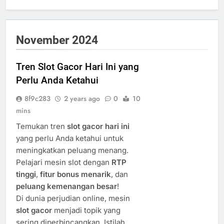
November 2024
Tren Slot Gacor Hari Ini yang
Perlu Anda Ketahui
8f9c283
2 years ago
0
10
mins
Temukan tren
slot gacor hari ini
yang perlu Anda ketahui untuk
meningkatkan peluang menang.
Pelajari mesin slot dengan
RTP
tinggi
,
fitur bonus menarik
, dan
peluang kemenangan besar
!
Di dunia perjudian online, mesin
slot gacor
menjadi topik yang
sering diperbincangkan. Istilah