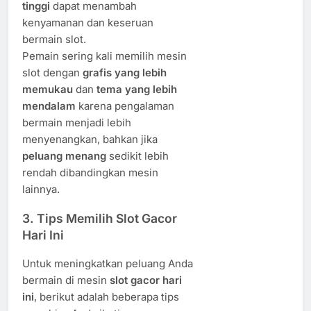
tinggi
dapat menambah
kenyamanan dan keseruan
bermain slot.
Pemain sering kali memilih mesin
slot dengan
grafis yang lebih
memukau
dan
tema yang lebih
mendalam
karena pengalaman
bermain menjadi lebih
menyenangkan, bahkan jika
peluang menang
sedikit lebih
rendah dibandingkan mesin
lainnya.
3.
Tips Memilih Slot Gacor
Hari Ini
Untuk meningkatkan peluang Anda
bermain di mesin
slot gacor hari
ini
, berikut adalah beberapa tips