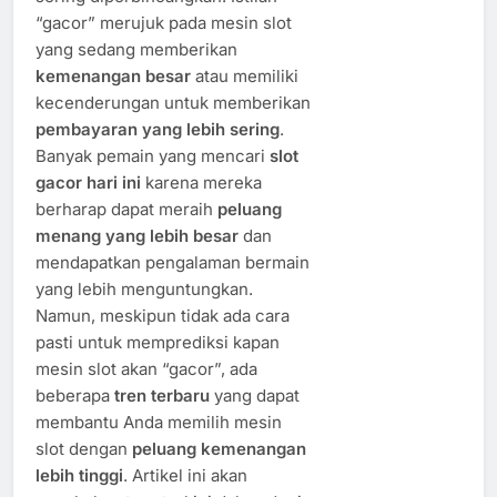
“gacor” merujuk pada mesin slot
yang sedang memberikan
kemenangan besar
atau memiliki
kecenderungan untuk memberikan
pembayaran yang lebih sering
.
Banyak pemain yang mencari
slot
gacor hari ini
karena mereka
berharap dapat meraih
peluang
menang yang lebih besar
dan
mendapatkan pengalaman bermain
yang lebih menguntungkan.
Namun, meskipun tidak ada cara
pasti untuk memprediksi kapan
mesin slot akan “gacor”, ada
beberapa
tren terbaru
yang dapat
membantu Anda memilih mesin
slot dengan
peluang kemenangan
lebih tinggi
. Artikel ini akan