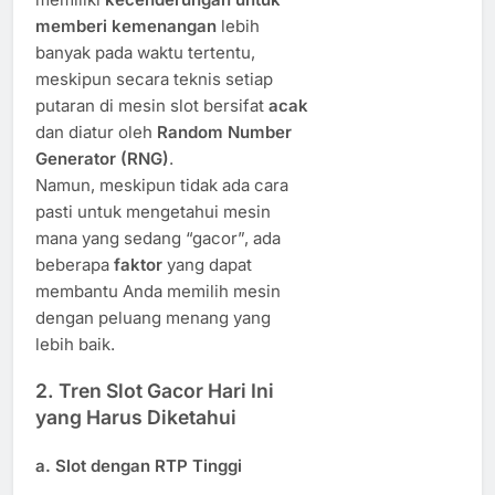
memberi kemenangan
lebih
banyak pada waktu tertentu,
meskipun secara teknis setiap
putaran di mesin slot bersifat
acak
dan diatur oleh
Random Number
Generator (RNG)
.
Namun, meskipun tidak ada cara
pasti untuk mengetahui mesin
mana yang sedang “gacor”, ada
beberapa
faktor
yang dapat
membantu Anda memilih mesin
dengan peluang menang yang
lebih baik.
2.
Tren Slot Gacor Hari Ini
yang Harus Diketahui
a.
Slot dengan RTP Tinggi