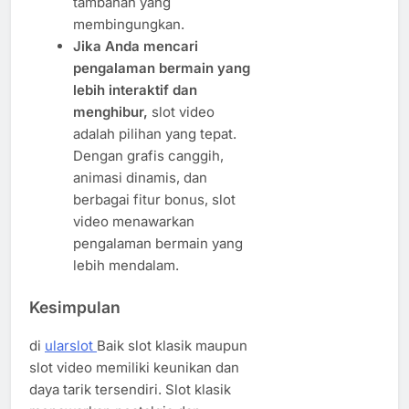
tambahan yang
membingungkan.
Jika Anda mencari
pengalaman bermain yang
lebih interaktif dan
menghibur,
slot video
adalah pilihan yang tepat.
Dengan grafis canggih,
animasi dinamis, dan
berbagai fitur bonus, slot
video menawarkan
pengalaman bermain yang
lebih mendalam.
Kesimpulan
di
ularslot
Baik slot klasik maupun
slot video memiliki keunikan dan
daya tarik tersendiri. Slot klasik