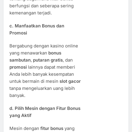
berfungsi dan seberapa sering
kemenangan terjadi.
c.
Manfaatkan Bonus dan
Promosi
Bergabung dengan kasino online
yang menawarkan
bonus
sambutan
,
putaran gratis
, dan
promosi
lainnya dapat memberi
Anda lebih banyak kesempatan
untuk bermain di mesin
slot gacor
tanpa mengeluarkan uang lebih
banyak.
d.
Pilih Mesin dengan Fitur Bonus
yang Aktif
Mesin dengan
fitur bonus
yang