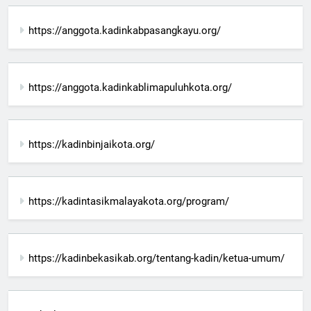
https://anggota.kadinkabpasangkayu.org/
https://anggota.kadinkablimapuluhkota.org/
https://kadinbinjaikota.org/
https://kadintasikmalayakota.org/program/
https://kadinbekasikab.org/tentang-kadin/ketua-umum/