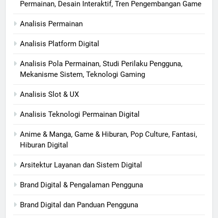
Permainan, Desain Interaktif, Tren Pengembangan Game
Analisis Permainan
Analisis Platform Digital
Analisis Pola Permainan, Studi Perilaku Pengguna,
Mekanisme Sistem, Teknologi Gaming
Analisis Slot & UX
Analisis Teknologi Permainan Digital
Anime & Manga, Game & Hiburan, Pop Culture, Fantasi,
Hiburan Digital
Arsitektur Layanan dan Sistem Digital
Brand Digital & Pengalaman Pengguna
Brand Digital dan Panduan Pengguna