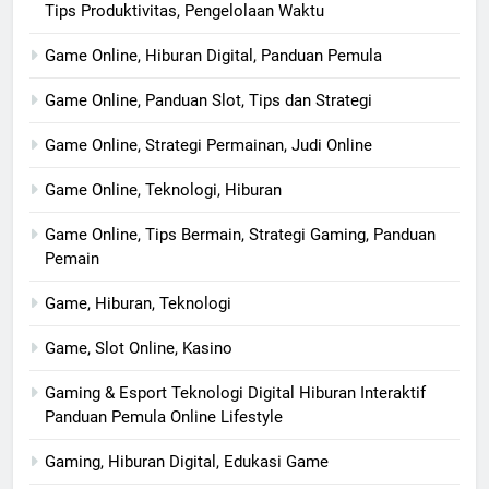
Tips Produktivitas, Pengelolaan Waktu
Game Online, Hiburan Digital, Panduan Pemula
Game Online, Panduan Slot, Tips dan Strategi
Game Online, Strategi Permainan, Judi Online
Game Online, Teknologi, Hiburan
Game Online, Tips Bermain, Strategi Gaming, Panduan
Pemain
Game, Hiburan, Teknologi
Game, Slot Online, Kasino
Gaming & Esport Teknologi Digital Hiburan Interaktif
Panduan Pemula Online Lifestyle
Gaming, Hiburan Digital, Edukasi Game