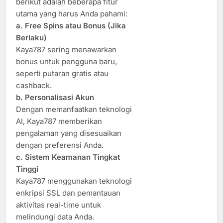
berikut adalah beberapa fitur
utama yang harus Anda pahami:
a. Free Spins atau Bonus (Jika
Berlaku)
Kaya787 sering menawarkan
bonus untuk pengguna baru,
seperti putaran gratis atau
cashback.
b. Personalisasi Akun
Dengan memanfaatkan teknologi
AI, Kaya787 memberikan
pengalaman yang disesuaikan
dengan preferensi Anda.
c. Sistem Keamanan Tingkat
Tinggi
Kaya787 menggunakan teknologi
enkripsi SSL dan pemantauan
aktivitas real-time untuk
melindungi data Anda.