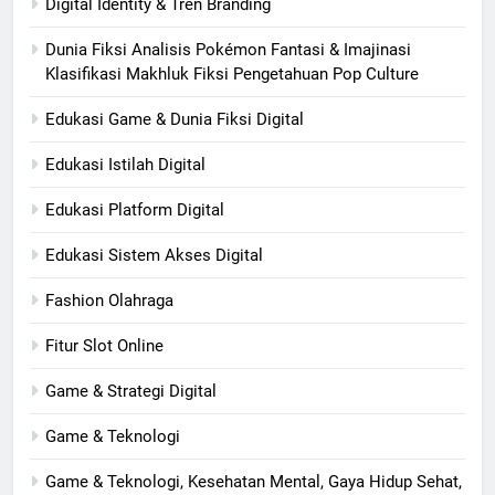
Digital Identity & Tren Branding
Dunia Fiksi Analisis Pokémon Fantasi & Imajinasi
Klasifikasi Makhluk Fiksi Pengetahuan Pop Culture
Edukasi Game & Dunia Fiksi Digital
Edukasi Istilah Digital
Edukasi Platform Digital
Edukasi Sistem Akses Digital
Fashion Olahraga
Fitur Slot Online
Game & Strategi Digital
Game & Teknologi
Game & Teknologi, Kesehatan Mental, Gaya Hidup Sehat,