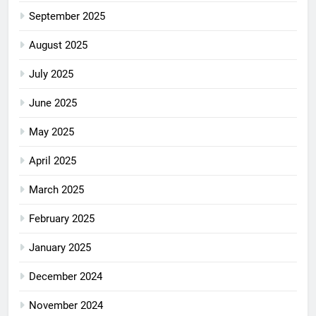
September 2025
August 2025
July 2025
June 2025
May 2025
April 2025
March 2025
February 2025
January 2025
December 2024
November 2024