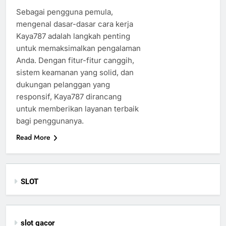
Sebagai pengguna pemula,
mengenal dasar-dasar cara kerja
Kaya787 adalah langkah penting
untuk memaksimalkan pengalaman
Anda. Dengan fitur-fitur canggih,
sistem keamanan yang solid, dan
dukungan pelanggan yang
responsif, Kaya787 dirancang
untuk memberikan layanan terbaik
bagi penggunanya.
Read More
SLOT
slot gacor