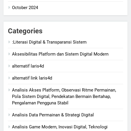
October 2024
Categories
:Literasi Digital & Transparansi Sistem
Aksesibilitas Platform dan Sistem Digital Modern
alternatif laris4d
alternatif link laris4d
Analisis Akses Platform, Observasi Ritme Permainan,
Pola Sistem Digital, Pendekatan Bermain Bertahap,
Pengalaman Pengguna Stabil
Analisis Data Permainan & Strategi Digital
Analisis Game Modern, Inovasi Digital, Teknologi