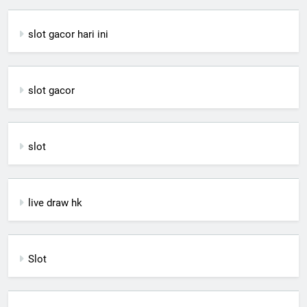
slot gacor hari ini
slot
gacor
slot
live draw hk
Slot