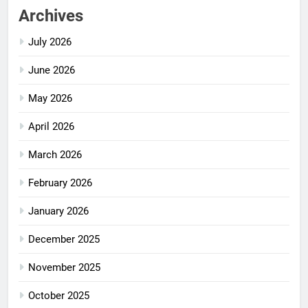
Archives
July 2026
June 2026
May 2026
April 2026
March 2026
February 2026
January 2026
December 2025
November 2025
October 2025