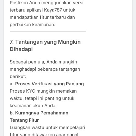
Pastikan Anda menggunakan versi
terbaru aplikasi Kaya787 untuk
mendapatkan fitur terbaru dan
perbaikan keamanan.
7. Tantangan yang Mungkin
Dihadapi
Sebagai pemula, Anda mungkin
menghadapi beberapa tantangan
berikut:
a. Proses Verifikasi yang Panjang
Proses KYC mungkin memakan
waktu, tetapi ini penting untuk
keamanan akun Anda.
b. Kurangnya Pemahaman
Tentang Fitur
Luangkan waktu untuk mempelajari
fitur yang ditawarkan agar dapat