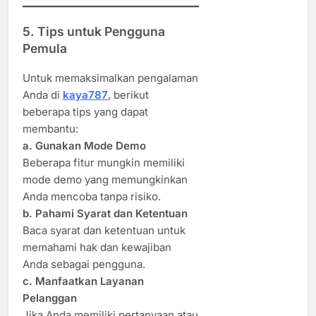
5. Tips untuk Pengguna
Pemula
Untuk memaksimalkan pengalaman
Anda di
kaya787
, berikut
beberapa tips yang dapat
membantu:
a. Gunakan Mode Demo
Beberapa fitur mungkin memiliki
mode demo yang memungkinkan
Anda mencoba tanpa risiko.
b. Pahami Syarat dan Ketentuan
Baca syarat dan ketentuan untuk
memahami hak dan kewajiban
Anda sebagai pengguna.
c. Manfaatkan Layanan
Pelanggan
Jika Anda memiliki pertanyaan atau