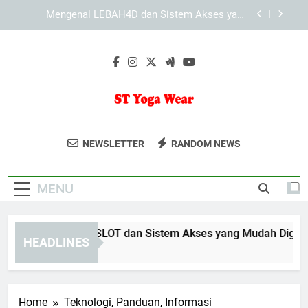
Skip
Mengenal Struktur Layanan EDWINSLOT secara
to
Lebih Mendalam
content
Mengenal Struktur Layanan LEBAH4D secara
Lebih Mendalam
Mengenal EDWINSLOT dan Sistem Akses yang
Mudah Digunakan
Mengenal LEBAH4D dan Sistem Akses yang
Mudah Digunakan
ST Yoga Wear
Dapatkan Pakaian Yoga Berkualitas Di
Mengenal Struktur Layanan EDWINSLOT secara
NEWSLETTER
RANDOM NEWS
Lebih Mendalam
ST Yoga Wear. Untuk Kenyamanan Dan
Mengenal Struktur Layanan LEBAH4D secara
Gaya Saat Berlatih.
Lebih Mendalam
MENU
engenal EDWINSLOT dan Sistem Akses yang Mudah Digunaka
HEADLINES
Weeks Ago
Home
Teknologi, Panduan, Informasi