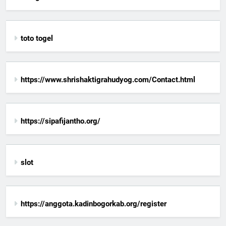
toto togel
https://www.shrishaktigrahudyog.com/Contact.html
https://sipafijantho.org/
slot
https://anggota.kadinbogorkab.org/register