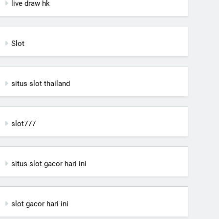
live draw hk
Slot
situs slot thailand
slot777
situs slot gacor hari ini
slot gacor hari ini