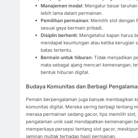
Manajemen modal
: Mengatur besar taruhan
lebih lama dalam permainan.
Pemilihan permainan
: Memilih slot dengan R
sesuai gaya bermain pribadi.
Disiplin berhenti
: Mengetahui kapan harus b
mendapat keuntungan atau ketika kerugian 
batas tertentu.
Bermain untuk hiburan
: Tidak menjadikan 
mata sebagai ajang mencari kemenangan, tet
bentuk hiburan digital.
Budaya Komunitas dan Berbagi Pengalam
Pemain berpengalaman juga banyak membagikan ki
komunitas digital. Mereka sering berbagi tentang 
merasa permainan sedang gacor, tips memilih slot,
pengalaman unik saat mendapatkan kemenangan bes
memperkaya persepsi tentang slot gacor, meskipun 
jaminan mutlak terhadap hasil permainan.