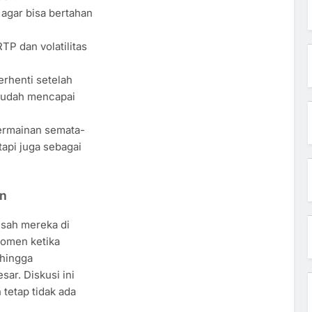
 agar bisa bertahan
TP dan volatilitas
erhenti setelah
sudah mencapai
permainan semata-
api juga sebagai
an
sah mereka di
momen ketika
 hingga
ar. Diskusi ini
tetap tidak ada