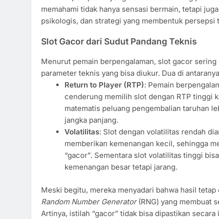
memahami tidak hanya sensasi bermain, tetapi juga 
psikologis, dan strategi yang membentuk persepsi te
Slot Gacor dari Sudut Pandang Teknis
Menurut pemain berpengalaman, slot gacor sering 
parameter teknis yang bisa diukur. Dua di antaranya
Return to Player (RTP)
: Pemain berpengalam
cenderung memilih slot dengan RTP tinggi 
matematis peluang pengembalian taruhan le
jangka panjang.
Volatilitas
: Slot dengan volatilitas rendah di
memberikan kemenangan kecil, sehingga m
“gacor”. Sementara slot volatilitas tinggi bi
kemenangan besar tetapi jarang.
Meski begitu, mereka menyadari bahwa hasil tetap 
Random Number Generator
(RNG) yang membuat se
Artinya, istilah “gacor” tidak bisa dipastikan secara