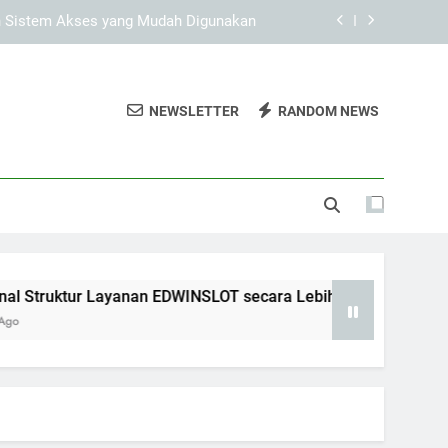
 Sistem Akses yang Mudah Digunakan
an EDWINSLOT secara Lebih Mendalam
yanan LEBAH4D secara Lebih Mendalam
NEWSLETTER
RANDOM NEWS
Sistem Akses yang Mudah Digunakan
Dan Gaya Saat Berlatih.
 Sistem Akses yang Mudah Digunakan
an EDWINSLOT secara Lebih Mendalam
yanan LEBAH4D secara Lebih Mendalam
r Layanan EDWINSLOT secara Lebih Mendalam
Mengenal
3 Weeks Ag