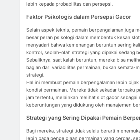
lebih kepada probabilitas dan persepsi.
Faktor Psikologis dalam Persepsi Gacor
Selain aspek teknis, pemain berpengalaman juga 
besar peran psikologi dalam membentuk kesan slot
menyadari bahwa kemenangan beruntun sering kali
kontrol, seolah-olah strategi yang dipakai sedang be
Sebaliknya, saat kalah beruntun, mereka bisa melih
bagian dari variabilitas permainan, bukan semata-
strategi.
Hal ini membuat pemain berpengalaman lebih bijak
kondisi permainan. Mereka tidak sekadar terpaku p
jam tertentu, melainkan melihat slot gacor sebaga
keberuntungan yang didukung oleh manajemen ber
Strategi yang Sering Dipakai Pemain Berp
Bagi mereka, strategi tidak selalu berarti menemukan
lebih pada pengelolaan permainan yang cerdas, sep