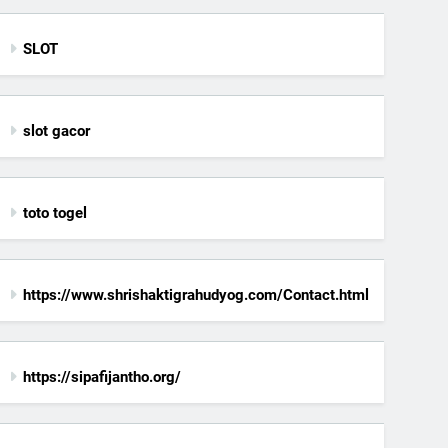
SLOT
slot gacor
toto togel
https://www.shrishaktigrahudyog.com/Contact.html
https://sipafijantho.org/