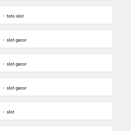
toto slot
slot gacor
slot gacor
slot gacor
slot