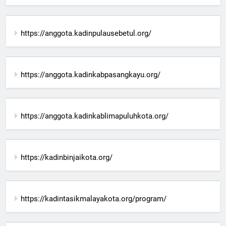
https://anggota.kadinpulausebetul.org/
https://anggota.kadinkabpasangkayu.org/
https://anggota.kadinkablimapuluhkota.org/
https://kadinbinjaikota.org/
https://kadintasikmalayakota.org/program/