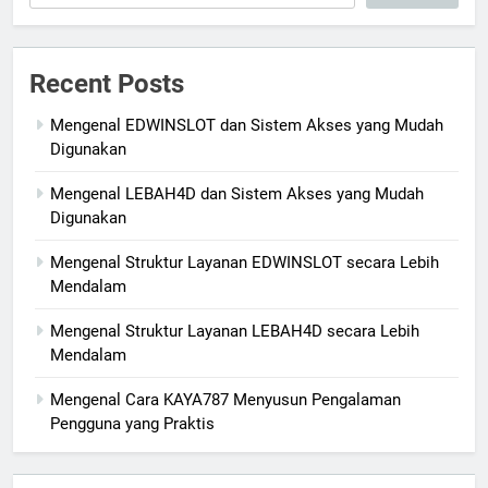
Recent Posts
Mengenal EDWINSLOT dan Sistem Akses yang Mudah
Digunakan
Mengenal LEBAH4D dan Sistem Akses yang Mudah
Digunakan
Mengenal Struktur Layanan EDWINSLOT secara Lebih
Mendalam
Mengenal Struktur Layanan LEBAH4D secara Lebih
Mendalam
Mengenal Cara KAYA787 Menyusun Pengalaman
Pengguna yang Praktis