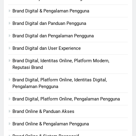
Brand Digital & Pengalaman Pengguna
Brand Digital dan Panduan Pengguna
Brand Digital dan Pengalaman Pengguna
Brand Digital dan User Experience
Brand Digital, Identitas Online, Platform Modern,
Reputasi Brand
Brand Digital, Platform Online, Identitas Digital,
Pengalaman Pengguna
Brand Digital, Platform Online, Pengalaman Pengguna
Brand Online & Panduan Akses
Brand Online & Pengalaman Pengguna