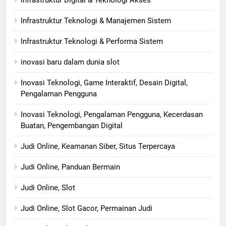
Infrastruktur Teknologi & Manajemen Sistem
Infrastruktur Teknologi & Performa Sistem
inovasi baru dalam dunia slot
Inovasi Teknologi, Game Interaktif, Desain Digital,
Pengalaman Pengguna
Inovasi Teknologi, Pengalaman Pengguna, Kecerdasan
Buatan, Pengembangan Digital
Judi Online, Keamanan Siber, Situs Terpercaya
Judi Online, Panduan Bermain
Judi Online, Slot
Judi Online, Slot Gacor, Permainan Judi