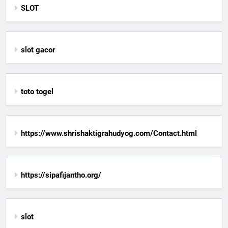
SLOT
slot gacor
toto togel
https://www.shrishaktigrahudyog.com/Contact.html
https://sipafijantho.org/
slot