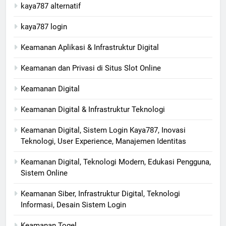
kaya787 alternatif
kaya787 login
Keamanan Aplikasi & Infrastruktur Digital
Keamanan dan Privasi di Situs Slot Online
Keamanan Digital
Keamanan Digital & Infrastruktur Teknologi
Keamanan Digital, Sistem Login Kaya787, Inovasi
Teknologi, User Experience, Manajemen Identitas
Keamanan Digital, Teknologi Modern, Edukasi Pengguna,
Sistem Online
Keamanan Siber, Infrastruktur Digital, Teknologi
Informasi, Desain Sistem Login
Keamanan Togel