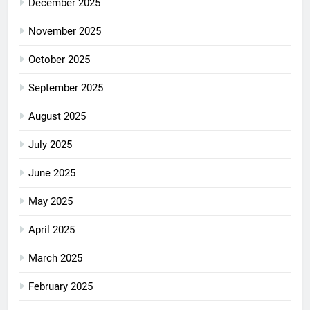
December 2025
November 2025
October 2025
September 2025
August 2025
July 2025
June 2025
May 2025
April 2025
March 2025
February 2025