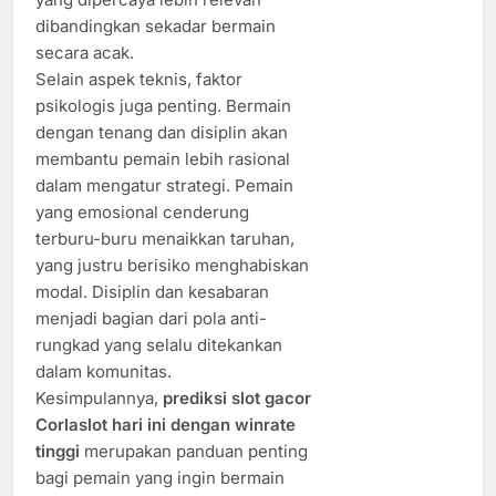
dibandingkan sekadar bermain
secara acak.
Selain aspek teknis, faktor
psikologis juga penting. Bermain
dengan tenang dan disiplin akan
membantu pemain lebih rasional
dalam mengatur strategi. Pemain
yang emosional cenderung
terburu-buru menaikkan taruhan,
yang justru berisiko menghabiskan
modal. Disiplin dan kesabaran
menjadi bagian dari pola anti-
rungkad yang selalu ditekankan
dalam komunitas.
Kesimpulannya,
prediksi slot gacor
Corlaslot hari ini dengan winrate
tinggi
merupakan panduan penting
bagi pemain yang ingin bermain