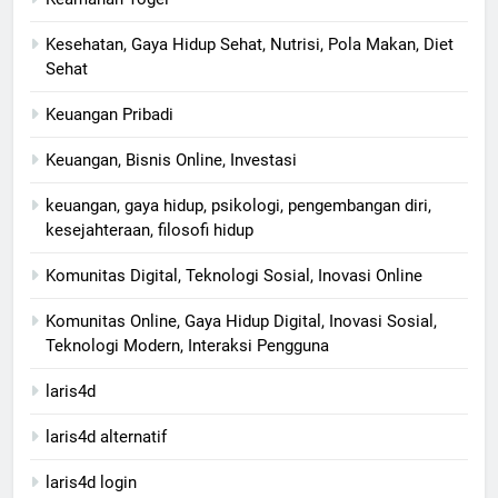
Kesehatan, Gaya Hidup Sehat, Nutrisi, Pola Makan, Diet
Sehat
Keuangan Pribadi
Keuangan, Bisnis Online, Investasi
keuangan, gaya hidup, psikologi, pengembangan diri,
kesejahteraan, filosofi hidup
Komunitas Digital, Teknologi Sosial, Inovasi Online
Komunitas Online, Gaya Hidup Digital, Inovasi Sosial,
Teknologi Modern, Interaksi Pengguna
laris4d
laris4d alternatif
laris4d login