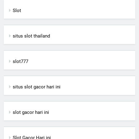
Slot
situs slot thailand
slot777
situs slot gacor hari ini
slot gacor hari ini
Slot Gacor Hari ini