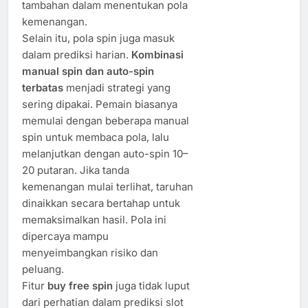
tambahan dalam menentukan pola
kemenangan.
Selain itu, pola spin juga masuk
dalam prediksi harian.
Kombinasi
manual spin dan auto-spin
terbatas
menjadi strategi yang
sering dipakai. Pemain biasanya
memulai dengan beberapa manual
spin untuk membaca pola, lalu
melanjutkan dengan auto-spin 10–
20 putaran. Jika tanda
kemenangan mulai terlihat, taruhan
dinaikkan secara bertahap untuk
memaksimalkan hasil. Pola ini
dipercaya mampu
menyeimbangkan risiko dan
peluang.
Fitur
buy free spin
juga tidak luput
dari perhatian dalam prediksi slot