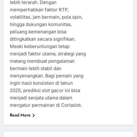
lebih terarah. Dengan
memperhatikan faktor RTP,
volatilitas, jam bermain, pola spin,
hingga dukungan komunitas,
peluang kemenangan bisa
ditingkatkan secara signifikan.
Meski keberuntungan tetap
menjadi faktor utama, strategi yang
matang membuat pengalaman
bermain lebih stabil dan
menyenangkan. Bagi pemain yang
ingin hasil konsisten di tahun
2025, prediksi slot gacor ini bisa
menjadi senjata utama dalam
mengatur permainan di Corlaslot.
Read More