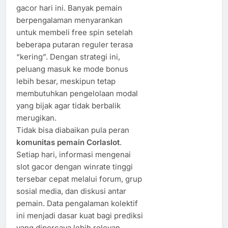
gacor hari ini. Banyak pemain
berpengalaman menyarankan
untuk membeli free spin setelah
beberapa putaran reguler terasa
“kering”. Dengan strategi ini,
peluang masuk ke mode bonus
lebih besar, meskipun tetap
membutuhkan pengelolaan modal
yang bijak agar tidak berbalik
merugikan.
Tidak bisa diabaikan pula peran
komunitas pemain Corlaslot
.
Setiap hari, informasi mengenai
slot gacor dengan winrate tinggi
tersebar cepat melalui forum, grup
sosial media, dan diskusi antar
pemain. Data pengalaman kolektif
ini menjadi dasar kuat bagi prediksi
yang dipercaya lebih relevan