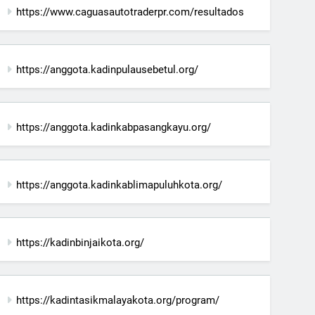
https://www.caguasautotraderpr.com/resultados
https://anggota.kadinpulausebetul.org/
https://anggota.kadinkabpasangkayu.org/
https://anggota.kadinkablimapuluhkota.org/
https://kadinbinjaikota.org/
https://kadintasikmalayakota.org/program/