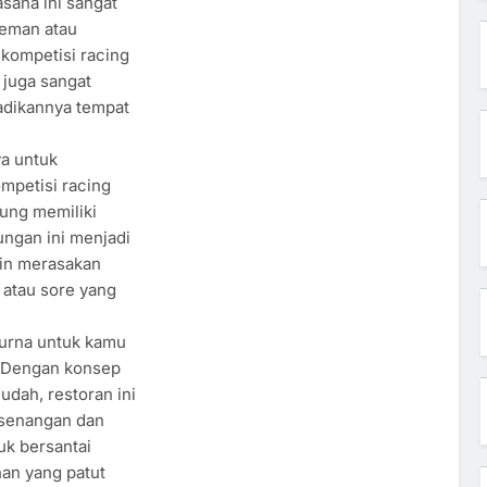
sana ini sangat
teman atau
 kompetisi racing
 juga sangat
adikannya tempat
a untuk
mpetisi racing
ung memiliki
ungan ini menjadi
gin merasakan
atau sore yang
urna untuk kamu
. Dengan konsep
dah, restoran ini
senangan dan
uk bersantai
an yang patut