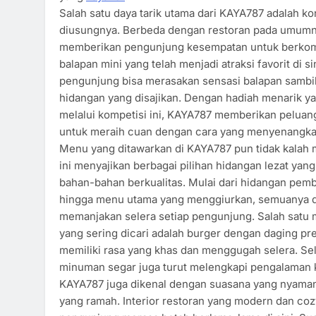
Salah satu daya tarik utama dari KAYA787 adalah k
diusungnya. Berbeda dengan restoran pada umum
memberikan pengunjung kesempatan untuk berkom
balapan mini yang telah menjadi atraksi favorit di si
pengunjung bisa merasakan sensasi balapan sambi
hidangan yang disajikan. Dengan hadiah menarik ya
melalui kompetisi ini, KAYA787 memberikan peluan
untuk meraih cuan dengan cara yang menyenangk
Menu yang ditawarkan di KAYA787 pun tidak kalah 
ini menyajikan berbagai pilihan hidangan lezat yan
bahan-bahan berkualitas. Mulai dari hidangan pemb
hingga menu utama yang menggiurkan, semuanya d
memanjakan selera setiap pengunjung. Salah satu
yang sering dicari adalah burger dengan daging p
memiliki rasa yang khas dan menggugah selera. Selai
minuman segar juga turut melengkapi pengalaman ku
KAYA787 juga dikenal dengan suasana yang nyama
yang ramah. Interior restoran yang modern dan c