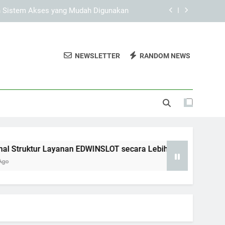
 Sistem Akses yang Mudah Digunakan
an EDWINSLOT secara Lebih Mendalam
yanan LEBAH4D secara Lebih Mendalam
NEWSLETTER
RANDOM NEWS
Sistem Akses yang Mudah Digunakan
Dan Gaya Saat Berlatih.
 Sistem Akses yang Mudah Digunakan
an EDWINSLOT secara Lebih Mendalam
yanan LEBAH4D secara Lebih Mendalam
tur Layanan EDWINSLOT secara Lebih Mendalam
Menge
3 Weeks