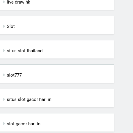
live draw hk
Slot
situs slot thailand
slot777
situs slot gacor hari ini
slot gacor hari ini