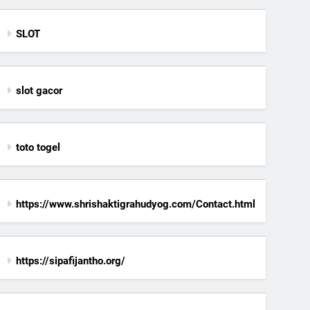
SLOT
slot gacor
toto togel
https://www.shrishaktigrahudyog.com/Contact.html
https://sipafijantho.org/