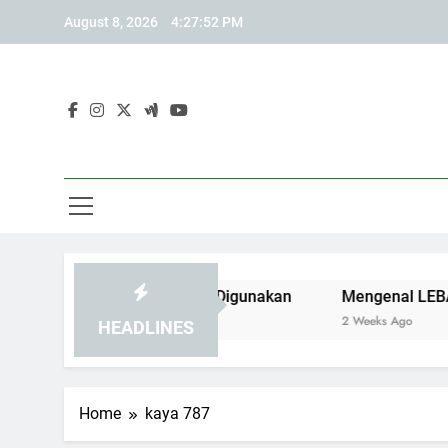
Skip
August 8, 2026
4:27:53 PM
to
content
ST 
Dapatkan 
m Akses yang Mudah Digunakan
Mengenal LEBAH4D dan
2 Weeks Ago
HEADLINES
Home
kaya 787