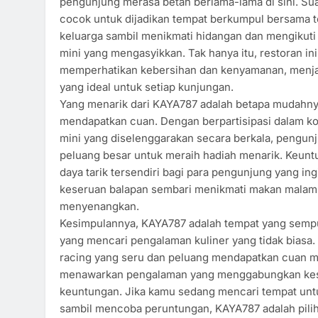
pengunjung merasa betah berlama-lama di sini. Sua
cocok untuk dijadikan tempat berkumpul bersama 
keluarga sambil menikmati hidangan dan mengikuti
mini yang mengasyikkan. Tak hanya itu, restoran ini
memperhatikan kebersihan dan kenyamanan, menj
yang ideal untuk setiap kunjungan.
Yang menarik dari KAYA787 adalah betapa mudahny
mendapatkan cuan. Dengan berpartisipasi dalam ko
mini yang diselenggarakan secara berkala, pengunj
peluang besar untuk meraih hadiah menarik. Keunt
daya tarik tersendiri bagi para pengunjung yang in
keseruan balapan sembari menikmati makan malam 
menyenangkan.
Kesimpulannya, KAYA787 adalah tempat yang semp
yang mencari pengalaman kuliner yang tidak biasa
racing yang seru dan peluang mendapatkan cuan mu
menawarkan pengalaman yang menggabungkan ke
keuntungan. Jika kamu sedang mencari tempat unt
sambil mencoba peruntungan, KAYA787 adalah pilih