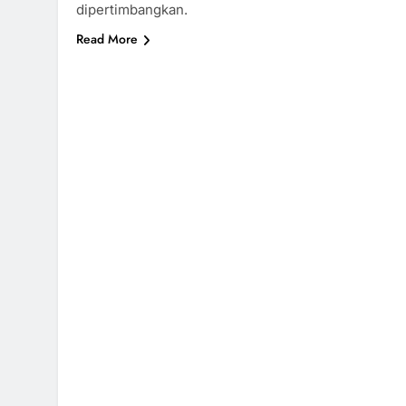
dipertimbangkan.
Read More