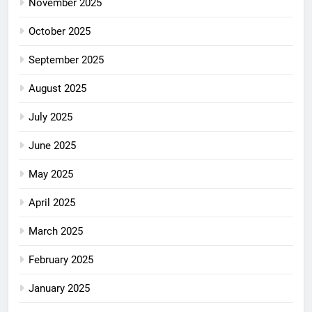
November 2025
October 2025
September 2025
August 2025
July 2025
June 2025
May 2025
April 2025
March 2025
February 2025
January 2025