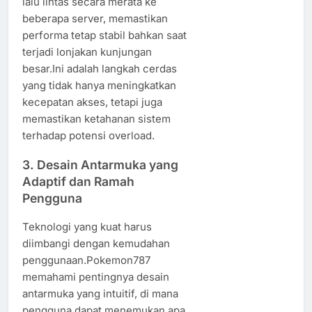
lalu lintas secara merata ke
beberapa server, memastikan
performa tetap stabil bahkan saat
terjadi lonjakan kunjungan
besar.Ini adalah langkah cerdas
yang tidak hanya meningkatkan
kecepatan akses, tetapi juga
memastikan ketahanan sistem
terhadap potensi overload.
3. Desain Antarmuka yang
Adaptif dan Ramah
Pengguna
Teknologi yang kuat harus
diimbangi dengan kemudahan
penggunaan.Pokemon787
memahami pentingnya desain
antarmuka yang intuitif, di mana
pengguna dapat menemukan apa