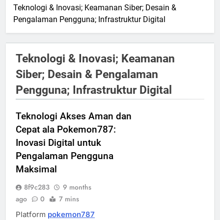
Teknologi & Inovasi; Keamanan Siber; Desain &
Pengalaman Pengguna; Infrastruktur Digital
Teknologi & Inovasi; Keamanan
Siber; Desain & Pengalaman
Pengguna; Infrastruktur Digital
Teknologi Akses Aman dan
Cepat ala Pokemon787:
Inovasi Digital untuk
Pengalaman Pengguna
Maksimal
8f9c283
9 months
ago
0
7 mins
Platform
pokemon787