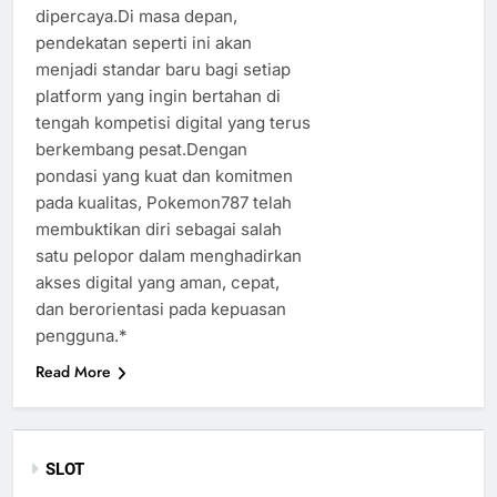
dipercaya.Di masa depan,
pendekatan seperti ini akan
menjadi standar baru bagi setiap
platform yang ingin bertahan di
tengah kompetisi digital yang terus
berkembang pesat.Dengan
pondasi yang kuat dan komitmen
pada kualitas, Pokemon787 telah
membuktikan diri sebagai salah
satu pelopor dalam menghadirkan
akses digital yang aman, cepat,
dan berorientasi pada kepuasan
pengguna.*
Read More
SLOT