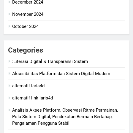
December 2024
November 2024
October 2024
Categories
:Literasi Digital & Transparansi Sistem
Aksesibilitas Platform dan Sistem Digital Modern
alternatif laris4d
alternatif link laris4d
Analisis Akses Platform, Observasi Ritme Permainan,
Pola Sistem Digital, Pendekatan Bermain Bertahap,
Pengalaman Pengguna Stabil