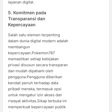
layanan digital.
5. Komitmen pada
Transparansi dan
Kepercayaan
Salah satu elemen terpenting
dalam dunia digital modern adalah
membangun
kepercayaan.Pokemon787
memastikan setiap kebijakan
privasi disusun secara transparan
dan mudah dipahami oleh
pengguna.Pengguna diberikan
kendali penuh terhadap data
pribadi mereka, termasuk opsi
untuk mengatur izin akses dan
riwayat aktivitas.Sikap terbuka ini
memperkuat kepercayaan publik