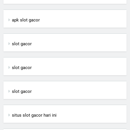
apk slot gacor
slot gacor
slot gacor
slot gacor
situs slot gacor hari ini