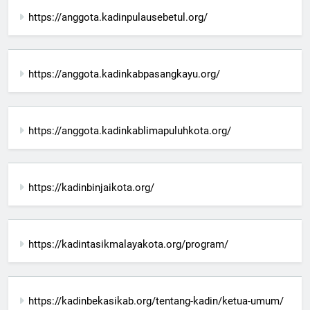
https://anggota.kadinpulausebetul.org/
https://anggota.kadinkabpasangkayu.org/
https://anggota.kadinkablimapuluhkota.org/
https://kadinbinjaikota.org/
https://kadintasikmalayakota.org/program/
https://kadinbekasikab.org/tentang-kadin/ketua-umum/