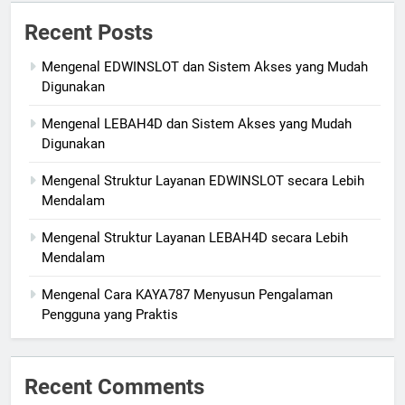
Recent Posts
Mengenal EDWINSLOT dan Sistem Akses yang Mudah
Digunakan
Mengenal LEBAH4D dan Sistem Akses yang Mudah
Digunakan
Mengenal Struktur Layanan EDWINSLOT secara Lebih
Mendalam
Mengenal Struktur Layanan LEBAH4D secara Lebih
Mendalam
Mengenal Cara KAYA787 Menyusun Pengalaman
Pengguna yang Praktis
Recent Comments