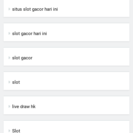
situs slot gacor hari ini
slot gacor hari ini
slot
gacor
slot
live draw hk
Slot