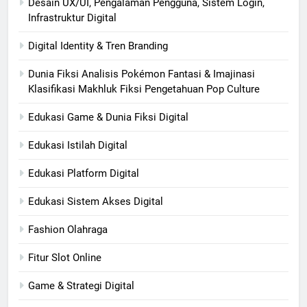
Desain UX/UI, Pengalaman Pengguna, Sistem Login,
Infrastruktur Digital
Digital Identity & Tren Branding
Dunia Fiksi Analisis Pokémon Fantasi & Imajinasi
Klasifikasi Makhluk Fiksi Pengetahuan Pop Culture
Edukasi Game & Dunia Fiksi Digital
Edukasi Istilah Digital
Edukasi Platform Digital
Edukasi Sistem Akses Digital
Fashion Olahraga
Fitur Slot Online
Game & Strategi Digital