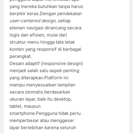
yang mereka butuhkan tanpa harus
berpikir keras.Dengan pendekatan
user-centered design
, setiap
elemen navigasi dirancang secara
logis dan efisien, mulai dari
struktur menu hingga tata letak
konten yang responsif di berbagai
perangkat.
Desain adaptif (responsive design)
menjadi salah satu aspek penting
yang diterapkan.Platform ini
mampu menyesuaikan tampilan
secara otomatis berdasarkan
ukuran layar, baik itu desktop,
tablet, maupun
smartphone.Pengguna tidak perlu
memperbesar atau menggeser
layar berlebihan karena seluruh