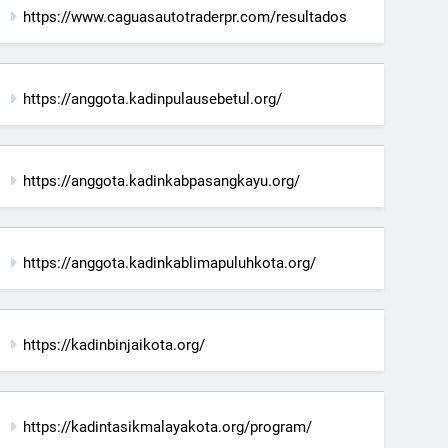
https://www.caguasautotraderpr.com/resultados
https://anggota.kadinpulausebetul.org/
https://anggota.kadinkabpasangkayu.org/
https://anggota.kadinkablimapuluhkota.org/
https://kadinbinjaikota.org/
https://kadintasikmalayakota.org/program/