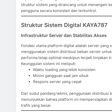
struktur sistem yang dirancang untuk menangani k
pengguna secara konsisten dan terkontrol.
Struktur Sistem Digital KAYA787
Infrastruktur Server dan Stabilitas Akses
Fondasi utama platform digital adalah server yang 
menggunakan sistem distribusi beban server untu
performa tetap optimal meskipun terjadi lonjakan tra
Keunggulan sistem ini meliputi:
Waktu loading yang lebih konsisten
Minim gangguan saat jam sibuk
Respons server yang cepat
Dari sudut pandang teknis, penggunaan distribusi 
menunjukkan bahwa platform ini mempersiapkan dir
trafik yang besar.