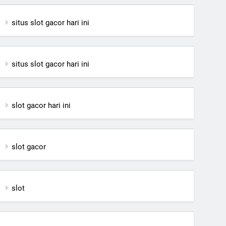
situs slot gacor hari ini
situs slot gacor hari ini
slot gacor hari ini
slot
gacor
slot