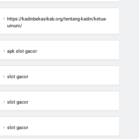
https://kadinbekasikab.org/tentang-kadin/ketua-
umum/
apk slot gacor
slot gacor
slot gacor
slot gacor