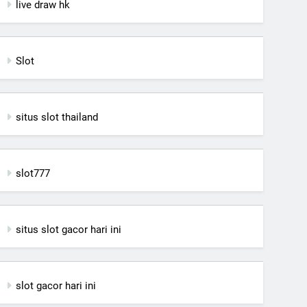
live draw hk
Slot
situs slot thailand
slot777
situs slot gacor hari ini
slot gacor hari ini