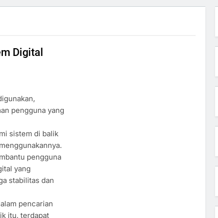
m Digital
digunakan,
aman pengguna yang
i sistem di balik
m menggunakannya.
membantu pengguna
ital yang
a stabilitas dan
alam pencarian
k itu, terdapat