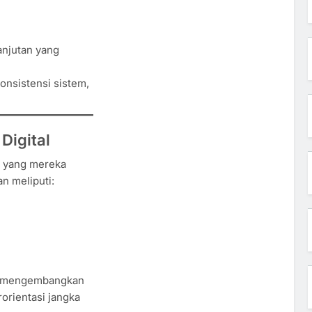
njutan yang
onsistensi sistem,
Digital
m yang mereka
n meliputi:
7 mengembangkan
orientasi jangka