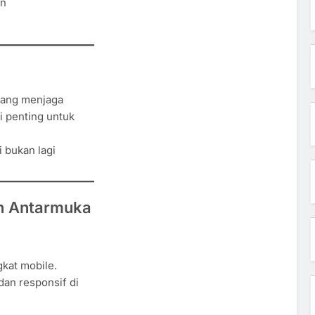
an
 yang menjaga
ni penting untuk
 bukan lagi
n Antarmuka
kat mobile.
an responsif di