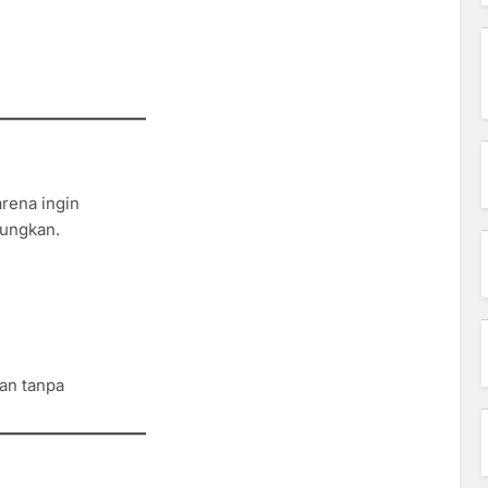
rena ingin
ungkan.
an tanpa