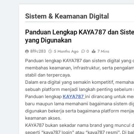
Sistem & Keamanan Digital
Panduan Lengkap KAYA787 dan Siste
yang Digunakan
8f9c283
5 Months Ago
0
7 Mins
Panduan lengkap KAYA787 dan sistem digital yang 
membahas keamanan, infrastruktur, serta pengal
stabil dan terpercaya.
Dalam era digital yang semakin kompetitif, memaham
sebuah platform menjadi langkah penting sebelu
Panduan lengkap
KAYA787
ini dirancang untuk 
baru maupun lama memahami bagaimana sistem dig
digunakan bekerja serta bagaimana platform menjag
keamanan akses.
KAYA787 bukan sekadar nama brand yang muncul d
seperti “kaya787 login” atau “kaya787 resmi”. Di bali