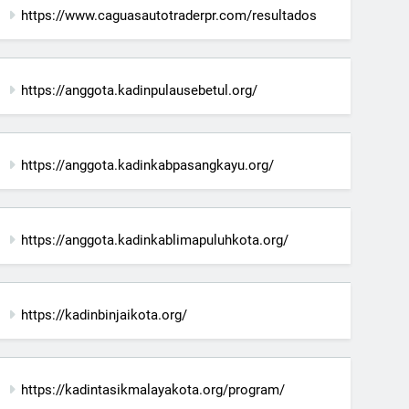
https://www.caguasautotraderpr.com/resultados
https://anggota.kadinpulausebetul.org/
https://anggota.kadinkabpasangkayu.org/
https://anggota.kadinkablimapuluhkota.org/
https://kadinbinjaikota.org/
https://kadintasikmalayakota.org/program/