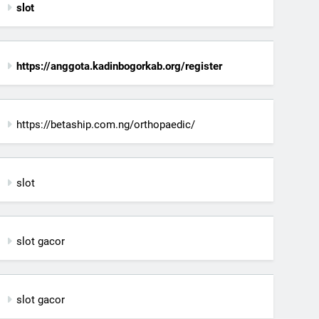
slot
https://anggota.kadinbogorkab.org/register
https://betaship.com.ng/orthopaedic/
slot
slot gacor
slot gacor