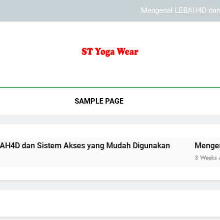
Mengenal LEBAH4D dan
Mengenal Struktur Layan
Mengenal Struktur La
Yoga Wear
Mengenal EDWINSLOT dan 
Pakaian Yoga Berkualitas Di ST Yoga Wear. Untuk Kenyamanan 
Mengenal LEBAH4D dan
SAMPLE PAGE
Mengenal Struktur Layan
Mengenal Struktur La
stem Akses yang Mudah Digunakan
Mengenal Struktu
3 Weeks Ago