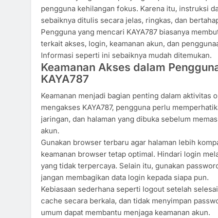
pengguna kehilangan fokus. Karena itu, instruksi 
sebaiknya ditulis secara jelas, ringkas, dan bertaha
Pengguna yang mencari KAYA787 biasanya membut
terkait akses, login, keamanan akun, dan pengguna
Informasi seperti ini sebaiknya mudah ditemukan.
Keamanan Akses dalam Penggun
KAYA787
Keamanan menjadi bagian penting dalam aktivitas o
mengakses KAYA787, pengguna perlu memperhatik
jaringan, dan halaman yang dibuka sebelum memas
akun.
Gunakan browser terbaru agar halaman lebih kompa
keamanan browser tetap optimal. Hindari login mela
yang tidak terpercaya. Selain itu, gunakan passwor
jangan membagikan data login kepada siapa pun.
Kebiasaan sederhana seperti logout setelah seles
cache secara berkala, dan tidak menyimpan passwo
umum dapat membantu menjaga keamanan akun.