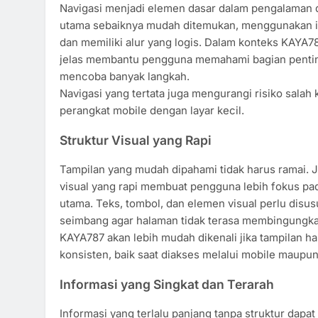
Navigasi menjadi elemen dasar dalam pengalaman d
utama sebaiknya mudah ditemukan, menggunakan is
dan memiliki alur yang logis. Dalam konteks KAYA78
jelas membantu pengguna memahami bagian pentin
mencoba banyak langkah.
Navigasi yang tertata juga mengurangi risiko salah 
perangkat mobile dengan layar kecil.
Struktur Visual yang Rapi
Tampilan yang mudah dipahami tidak harus ramai. Ju
visual yang rapi membuat pengguna lebih fokus pa
utama. Teks, tombol, dan elemen visual perlu disu
seimbang agar halaman tidak terasa membingungka
KAYA787 akan lebih mudah dikenali jika tampilan h
konsisten, baik saat diakses melalui mobile maupu
Informasi yang Singkat dan Terarah
Informasi yang terlalu panjang tanpa struktur dap