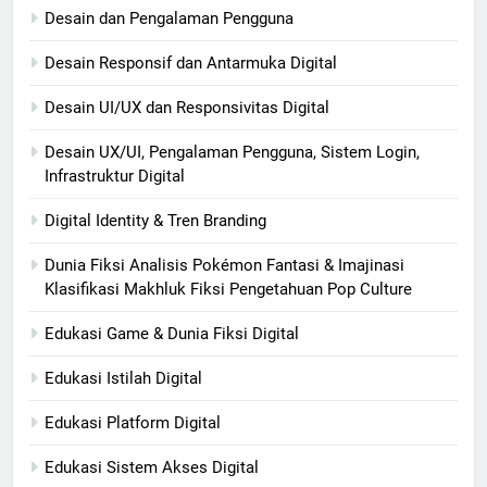
Desain dan Pengalaman Pengguna
Desain Responsif dan Antarmuka Digital
Desain UI/UX dan Responsivitas Digital
Desain UX/UI, Pengalaman Pengguna, Sistem Login,
Infrastruktur Digital
Digital Identity & Tren Branding
Dunia Fiksi Analisis Pokémon Fantasi & Imajinasi
Klasifikasi Makhluk Fiksi Pengetahuan Pop Culture
Edukasi Game & Dunia Fiksi Digital
Edukasi Istilah Digital
Edukasi Platform Digital
Edukasi Sistem Akses Digital