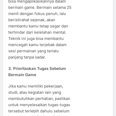
bisa mengaplikasikannya dalam
bermain game. Bermain selama 25
menit dengan fokus penuh, lalu
beristirahat sejenak, akan
membantu kamu tetap segar dan
terhindar dari kelelahan mental.
Teknik ini juga bisa membantu
mencegah kamu terjebak dalam
sesi permainan yang terlalu
panjang tanpa sadar.
3. Prioritaskan Tugas Sebelum
Bermain Game
Jika kamu memiliki pekerjaan,
studi, atau kegiatan lain yang
membutuhkan perhatian, pastikan
untuk menyelesaikan tugas-tugas
tersebut terlebih dahulu sebelum