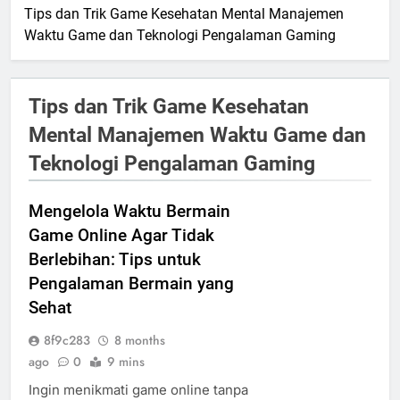
Tips dan Trik Game Kesehatan Mental Manajemen
Waktu Game dan Teknologi Pengalaman Gaming
Tips dan Trik Game Kesehatan
Mental Manajemen Waktu Game dan
Teknologi Pengalaman Gaming
Mengelola Waktu Bermain
Game Online Agar Tidak
Berlebihan: Tips untuk
Pengalaman Bermain yang
Sehat
8f9c283
8 months
ago
0
9 mins
Ingin menikmati game online tanpa