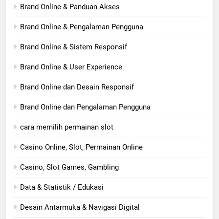
Brand Online & Panduan Akses
Brand Online & Pengalaman Pengguna
Brand Online & Sistem Responsif
Brand Online & User Experience
Brand Online dan Desain Responsif
Brand Online dan Pengalaman Pengguna
cara memilih permainan slot
Casino Online, Slot, Permainan Online
Casino, Slot Games, Gambling
Data & Statistik / Edukasi
Desain Antarmuka & Navigasi Digital