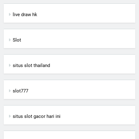
live draw hk
Slot
situs slot thailand
slot777
situs slot gacor hari ini