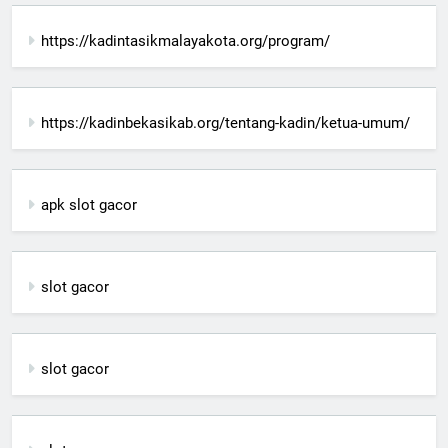
https://kadintasikmalayakota.org/program/
https://kadinbekasikab.org/tentang-kadin/ketua-umum/
apk slot gacor
slot gacor
slot gacor