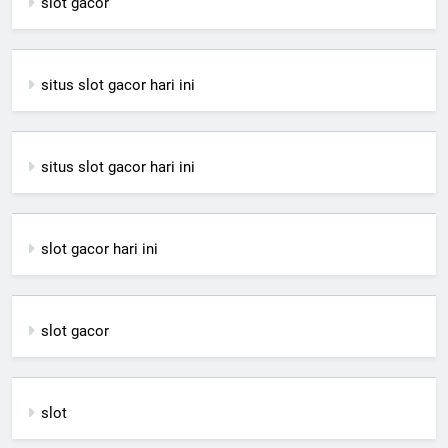
slot gacor
situs slot gacor hari ini
situs slot gacor hari ini
slot gacor hari ini
slot
gacor
slot