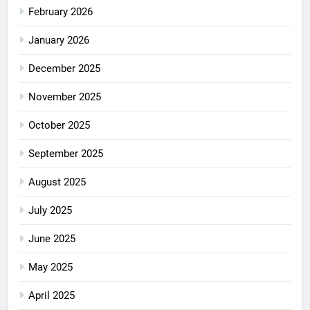
February 2026
January 2026
December 2025
November 2025
October 2025
September 2025
August 2025
July 2025
June 2025
May 2025
April 2025