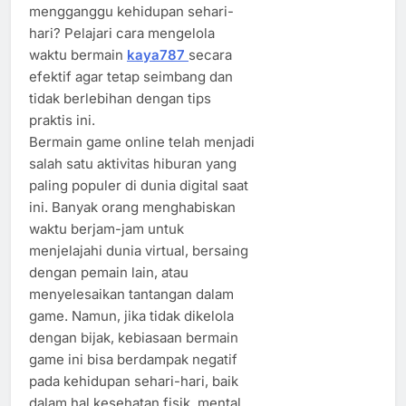
mengganggu kehidupan sehari-
hari? Pelajari cara mengelola
waktu bermain
kaya787
secara
efektif agar tetap seimbang dan
tidak berlebihan dengan tips
praktis ini.
Bermain game online telah menjadi
salah satu aktivitas hiburan yang
paling populer di dunia digital saat
ini. Banyak orang menghabiskan
waktu berjam-jam untuk
menjelajahi dunia virtual, bersaing
dengan pemain lain, atau
menyelesaikan tantangan dalam
game. Namun, jika tidak dikelola
dengan bijak, kebiasaan bermain
game ini bisa berdampak negatif
pada kehidupan sehari-hari, baik
dalam hal kesehatan fisik, mental,