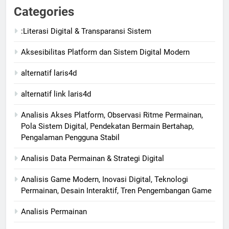
Categories
:Literasi Digital & Transparansi Sistem
Aksesibilitas Platform dan Sistem Digital Modern
alternatif laris4d
alternatif link laris4d
Analisis Akses Platform, Observasi Ritme Permainan,
Pola Sistem Digital, Pendekatan Bermain Bertahap,
Pengalaman Pengguna Stabil
Analisis Data Permainan & Strategi Digital
Analisis Game Modern, Inovasi Digital, Teknologi
Permainan, Desain Interaktif, Tren Pengembangan Game
Analisis Permainan