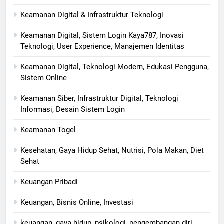
Keamanan Digital & Infrastruktur Teknologi
Keamanan Digital, Sistem Login Kaya787, Inovasi
Teknologi, User Experience, Manajemen Identitas
Keamanan Digital, Teknologi Modern, Edukasi Pengguna,
Sistem Online
Keamanan Siber, Infrastruktur Digital, Teknologi
Informasi, Desain Sistem Login
Keamanan Togel
Kesehatan, Gaya Hidup Sehat, Nutrisi, Pola Makan, Diet
Sehat
Keuangan Pribadi
Keuangan, Bisnis Online, Investasi
keuangan, gaya hidup, psikologi, pengembangan diri,