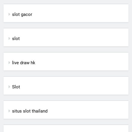
slot
gacor
slot
live draw hk
Slot
situs slot thailand