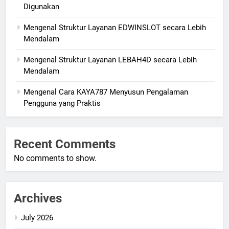
Digunakan
Mengenal Struktur Layanan EDWINSLOT secara Lebih
Mendalam
Mengenal Struktur Layanan LEBAH4D secara Lebih
Mendalam
Mengenal Cara KAYA787 Menyusun Pengalaman
Pengguna yang Praktis
Recent Comments
No comments to show.
Archives
July 2026