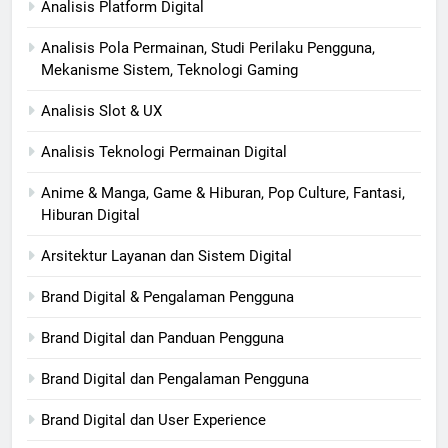
Analisis Platform Digital
Analisis Pola Permainan, Studi Perilaku Pengguna,
Mekanisme Sistem, Teknologi Gaming
Analisis Slot & UX
Analisis Teknologi Permainan Digital
Anime & Manga, Game & Hiburan, Pop Culture, Fantasi,
Hiburan Digital
Arsitektur Layanan dan Sistem Digital
Brand Digital & Pengalaman Pengguna
Brand Digital dan Panduan Pengguna
Brand Digital dan Pengalaman Pengguna
Brand Digital dan User Experience