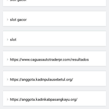
slot gacor
slot
https://www.caguasautotraderpr.com/resultados
https://anggota.kadinpulausebetul.org/
https://anggota.kadinkabpasangkayu.org/