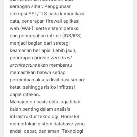
serangan siber. Penggunaan
enkripsi SSL/TLS pada komunikasi
data, penerapan firewall aplikasi
web (WAF), serta sistem deteksi
dan pencegahan intrusi (IDS/IPS)
menjadi bagian dari strategi
keamanan berlapis. Lebih jauh,
penerapan prinsip
zero trust
architecture
akan membantu
memastikan bahwa setiap
permintaan akses divalidasi secara
ketat, sehingga risiko infiltrasi
dapat ditekan.
Manajemen basis data juga tidak
kalah penting dalam analisis
infrastruktur teknologi. Horas88
memerlukan sistem database yang
andal, cepat, dan aman. Teknologi