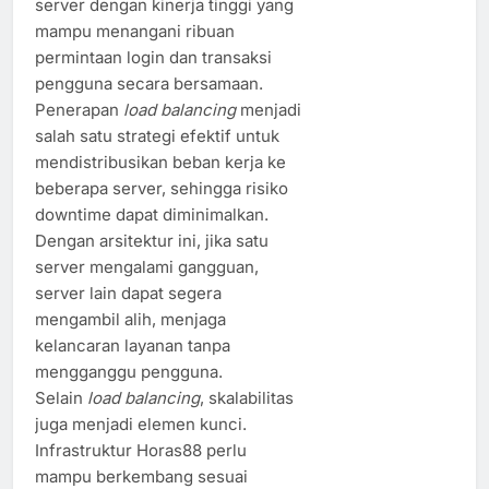
server dengan kinerja tinggi yang
mampu menangani ribuan
permintaan login dan transaksi
pengguna secara bersamaan.
Penerapan
load balancing
menjadi
salah satu strategi efektif untuk
mendistribusikan beban kerja ke
beberapa server, sehingga risiko
downtime dapat diminimalkan.
Dengan arsitektur ini, jika satu
server mengalami gangguan,
server lain dapat segera
mengambil alih, menjaga
kelancaran layanan tanpa
mengganggu pengguna.
Selain
load balancing
, skalabilitas
juga menjadi elemen kunci.
Infrastruktur Horas88 perlu
mampu berkembang sesuai