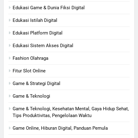
Edukasi Game & Dunia Fiksi Digital
Edukasi Istilah Digital
Edukasi Platform Digital
Edukasi Sistem Akses Digital
Fashion Olahraga
Fitur Slot Online
Game & Strategi Digital
Game & Teknologi
Game & Teknologi, Kesehatan Mental, Gaya Hidup Sehat,
Tips Produktivitas, Pengelolaan Waktu
Game Online, Hiburan Digital, Panduan Pemula