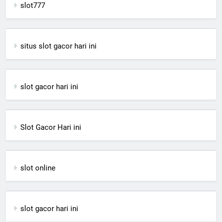
slot777
situs slot gacor hari ini
slot gacor hari ini
Slot Gacor Hari ini
slot online
slot gacor hari ini