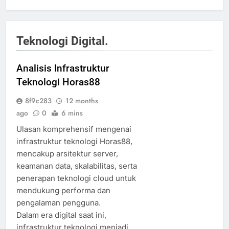
Teknologi Digital.
Analisis Infrastruktur
Teknologi Horas88
8f9c283
12 months
ago
0
6 mins
Ulasan komprehensif mengenai
infrastruktur teknologi Horas88,
mencakup arsitektur server,
keamanan data, skalabilitas, serta
penerapan teknologi cloud untuk
mendukung performa dan
pengalaman pengguna.
Dalam era digital saat ini,
infrastruktur teknologi menjadi