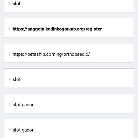
slot
https://anggota.kadinbogorkab.org/register
https://betaship.com.ng/orthopaedic/
slot
slot gacor
slot gacor