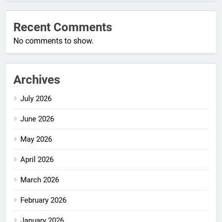
Recent Comments
No comments to show.
Archives
July 2026
June 2026
May 2026
April 2026
March 2026
February 2026
January 2026