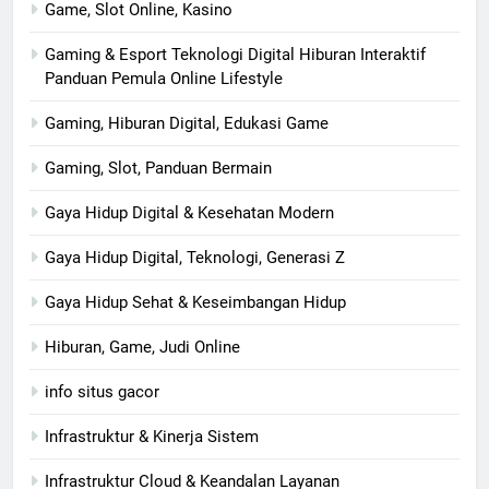
Game, Slot Online, Kasino
Gaming & Esport Teknologi Digital Hiburan Interaktif
Panduan Pemula Online Lifestyle
Gaming, Hiburan Digital, Edukasi Game
Gaming, Slot, Panduan Bermain
Gaya Hidup Digital & Kesehatan Modern
Gaya Hidup Digital, Teknologi, Generasi Z
Gaya Hidup Sehat & Keseimbangan Hidup
Hiburan, Game, Judi Online
info situs gacor
Infrastruktur & Kinerja Sistem
Infrastruktur Cloud & Keandalan Layanan