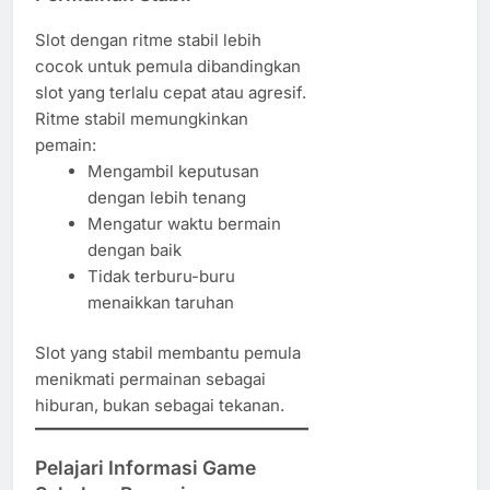
Slot dengan ritme stabil lebih
cocok untuk pemula dibandingkan
slot yang terlalu cepat atau agresif.
Ritme stabil memungkinkan
pemain:
Mengambil keputusan
dengan lebih tenang
Mengatur waktu bermain
dengan baik
Tidak terburu-buru
menaikkan taruhan
Slot yang stabil membantu pemula
menikmati permainan sebagai
hiburan, bukan sebagai tekanan.
Pelajari Informasi Game