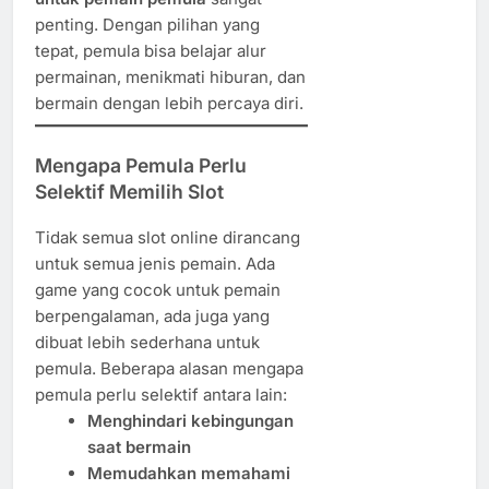
penting. Dengan pilihan yang
tepat, pemula bisa belajar alur
permainan, menikmati hiburan, dan
bermain dengan lebih percaya diri.
Mengapa Pemula Perlu
Selektif Memilih Slot
Tidak semua slot online dirancang
untuk semua jenis pemain. Ada
game yang cocok untuk pemain
berpengalaman, ada juga yang
dibuat lebih sederhana untuk
pemula. Beberapa alasan mengapa
pemula perlu selektif antara lain:
Menghindari kebingungan
saat bermain
Memudahkan memahami