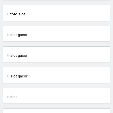
toto slot
slot gacor
slot gacor
slot gacor
slot