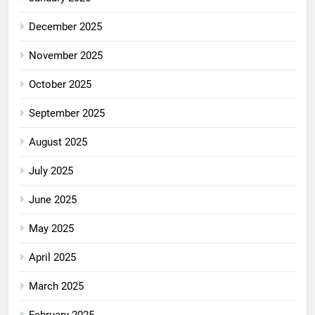
December 2025
November 2025
October 2025
September 2025
August 2025
July 2025
June 2025
May 2025
April 2025
March 2025
February 2025