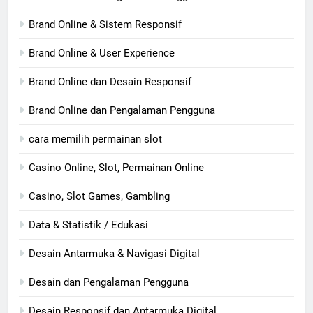
Brand Online & Sistem Responsif
Brand Online & User Experience
Brand Online dan Desain Responsif
Brand Online dan Pengalaman Pengguna
cara memilih permainan slot
Casino Online, Slot, Permainan Online
Casino, Slot Games, Gambling
Data & Statistik / Edukasi
Desain Antarmuka & Navigasi Digital
Desain dan Pengalaman Pengguna
Desain Responsif dan Antarmuka Digital