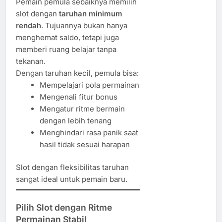
Pemain pemula sebaiknya memilih
slot dengan
taruhan minimum
rendah
. Tujuannya bukan hanya
menghemat saldo, tetapi juga
memberi ruang belajar tanpa
tekanan.
Dengan taruhan kecil, pemula bisa:
Mempelajari pola permainan
Mengenali fitur bonus
Mengatur ritme bermain
dengan lebih tenang
Menghindari rasa panik saat
hasil tidak sesuai harapan
Slot dengan fleksibilitas taruhan
sangat ideal untuk pemain baru.
Pilih Slot dengan Ritme
Permainan Stabil