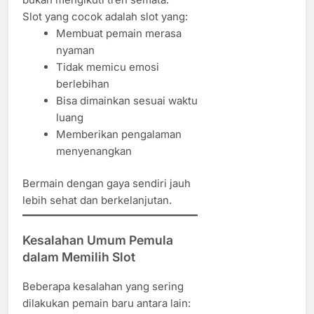
Slot yang cocok adalah slot yang:
Membuat pemain merasa
nyaman
Tidak memicu emosi
berlebihan
Bisa dimainkan sesuai waktu
luang
Memberikan pengalaman
menyenangkan
Bermain dengan gaya sendiri jauh
lebih sehat dan berkelanjutan.
Kesalahan Umum Pemula
dalam Memilih Slot
Beberapa kesalahan yang sering
dilakukan pemain baru antara lain: