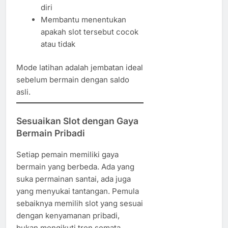
diri
Membantu menentukan
apakah slot tersebut cocok
atau tidak
Mode latihan adalah jembatan ideal
sebelum bermain dengan saldo
asli.
Sesuaikan Slot dengan Gaya
Bermain Pribadi
Setiap pemain memiliki gaya
bermain yang berbeda. Ada yang
suka permainan santai, ada juga
yang menyukai tantangan. Pemula
sebaiknya memilih slot yang sesuai
dengan kenyamanan pribadi,
bukan mengikuti tren semata.