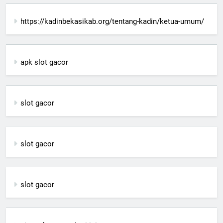
https://kadinbekasikab.org/tentang-kadin/ketua-umum/
apk slot gacor
slot gacor
slot gacor
slot gacor