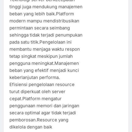
tinggi juga mendukung manajemen
beban yang lebih baik.Platform
modern mampu mendistribusikan
permintaan secara seimbang
sehingga tidak terjadi penumpukan
pada satu titik.Pengelolaan ini
membantu menjaga waktu respon
tetap singkat meskipun jumlah
pengguna meningkat.Manajemen
beban yang efektif menjadi kunci
keberlanjutan performa.
Efisiensi pengelolaan resource
turut diperkuat oleh server
cepat.Platform mengatur
penggunaan memori dan jaringan
secara optimal agar tidak terjadi
pemborosan.Resource yang
dikelola dengan baik