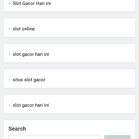
Slot Gacor Hari ini
slot online
slot gacor hari ini
situs slot gacor
slot gacor hari ini
Search