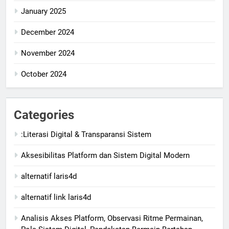
January 2025
December 2024
November 2024
October 2024
Categories
:Literasi Digital & Transparansi Sistem
Aksesibilitas Platform dan Sistem Digital Modern
alternatif laris4d
alternatif link laris4d
Analisis Akses Platform, Observasi Ritme Permainan,