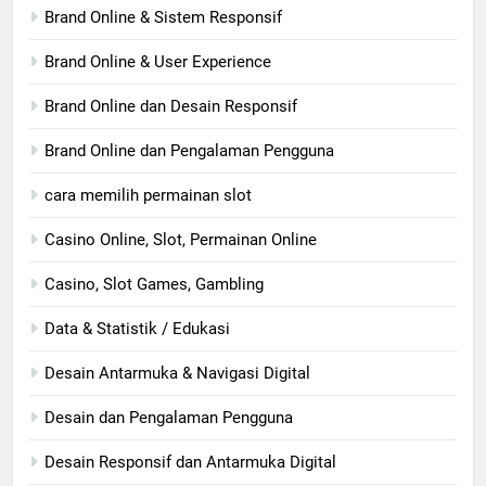
Brand Online & Sistem Responsif
Brand Online & User Experience
Brand Online dan Desain Responsif
Brand Online dan Pengalaman Pengguna
cara memilih permainan slot
Casino Online, Slot, Permainan Online
Casino, Slot Games, Gambling
Data & Statistik / Edukasi
Desain Antarmuka & Navigasi Digital
Desain dan Pengalaman Pengguna
Desain Responsif dan Antarmuka Digital