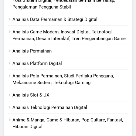
Pola Sistem Digital, Pendekatan Bermain Bertahap,
Pengalaman Pengguna Stabil
Analisis Data Permainan & Strategi Digital
Analisis Game Modern, Inovasi Digital, Teknologi
Permainan, Desain Interaktif, Tren Pengembangan Game
Analisis Permainan
Analisis Platform Digital
Analisis Pola Permainan, Studi Perilaku Pengguna,
Mekanisme Sistem, Teknologi Gaming
Analisis Slot & UX
Analisis Teknologi Permainan Digital
Anime & Manga, Game & Hiburan, Pop Culture, Fantasi,
Hiburan Digital