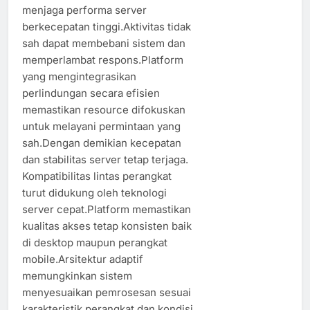
menjaga performa server
berkecepatan tinggi.Aktivitas tidak
sah dapat membebani sistem dan
memperlambat respons.Platform
yang mengintegrasikan
perlindungan secara efisien
memastikan resource difokuskan
untuk melayani permintaan yang
sah.Dengan demikian kecepatan
dan stabilitas server tetap terjaga.
Kompatibilitas lintas perangkat
turut didukung oleh teknologi
server cepat.Platform memastikan
kualitas akses tetap konsisten baik
di desktop maupun perangkat
mobile.Arsitektur adaptif
memungkinkan sistem
menyesuaikan pemrosesan sesuai
karakteristik perangkat dan kondisi