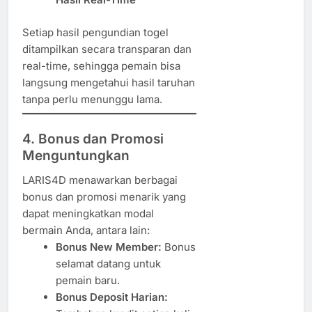
Setiap hasil pengundian togel
ditampilkan secara transparan dan
real-time, sehingga pemain bisa
langsung mengetahui hasil taruhan
tanpa perlu menunggu lama.
4.
Bonus dan Promosi
Menguntungkan
LARIS4D menawarkan berbagai
bonus dan promosi menarik yang
dapat meningkatkan modal
bermain Anda, antara lain:
Bonus New Member:
Bonus
selamat datang untuk
pemain baru.
Bonus Deposit Harian: