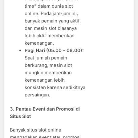
time” dalam dunia slot
online. Pada jam-jam ini,
banyak pemain yang aktif,
dan mesin slot biasanya
lebih aktif memberikan
kemenangan.
Pagi Hari (05.00 – 08.00):
Saat jumlah pemain
berkurang, mesin slot
mungkin memberikan
kemenangan lebih
konsisten karena sedikitnya
persaingan.
3.
Pantau Event dan Promosi di
Situs Slot
Banyak situs slot online
mengadakan event atau promosi