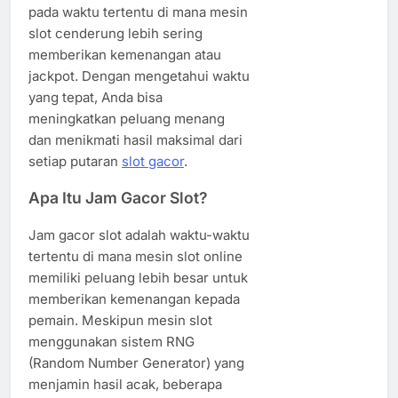
pada waktu tertentu di mana mesin
slot cenderung lebih sering
memberikan kemenangan atau
jackpot. Dengan mengetahui waktu
yang tepat, Anda bisa
meningkatkan peluang menang
dan menikmati hasil maksimal dari
setiap putaran
slot gacor
.
Apa Itu Jam Gacor Slot?
Jam gacor slot adalah waktu-waktu
tertentu di mana mesin slot online
memiliki peluang lebih besar untuk
memberikan kemenangan kepada
pemain. Meskipun mesin slot
menggunakan sistem RNG
(Random Number Generator) yang
menjamin hasil acak, beberapa