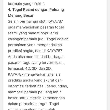
bermain yang efektif.
4. Togel Resmi dengan Peluang
Menang Besar
Selain permainan slot, KAYA787
juga menyediakan pasaran togel
resmi yang sangat populer di
kalangan pemain judi. Togel adalah
permainan yang mengandalkan
prediksi angka, dan di KAYA787,
Anda bisa memilih dari berbagai
pasaran togel yang terverifikasi,
termasuk 4D, 3D, dan 2D.
KAYA787 menawarkan analisis
prediksi angka yang akurat dan
informasi terkait hasil pengundian,
memberi pemain peluang lebih
besar untuk meraih kemenangan
dalam permainan togel. Togel
resmi yang disediakan oleh