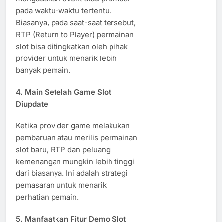
pada waktu-waktu tertentu.
Biasanya, pada saat-saat tersebut,
RTP (Return to Player) permainan
slot bisa ditingkatkan oleh pihak
provider untuk menarik lebih
banyak pemain.
4.
Main Setelah Game Slot
Diupdate
Ketika provider game melakukan
pembaruan atau merilis permainan
slot baru, RTP dan peluang
kemenangan mungkin lebih tinggi
dari biasanya. Ini adalah strategi
pemasaran untuk menarik
perhatian pemain.
5.
Manfaatkan Fitur Demo Slot