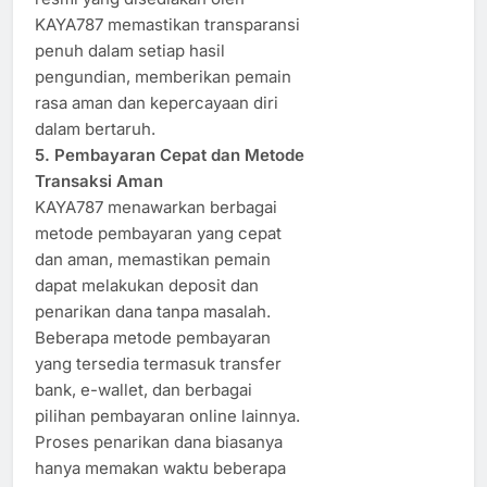
KAYA787 memastikan transparansi
penuh dalam setiap hasil
pengundian, memberikan pemain
rasa aman dan kepercayaan diri
dalam bertaruh.
5. Pembayaran Cepat dan Metode
Transaksi Aman
KAYA787 menawarkan berbagai
metode pembayaran yang cepat
dan aman, memastikan pemain
dapat melakukan deposit dan
penarikan dana tanpa masalah.
Beberapa metode pembayaran
yang tersedia termasuk transfer
bank, e-wallet, dan berbagai
pilihan pembayaran online lainnya.
Proses penarikan dana biasanya
hanya memakan waktu beberapa