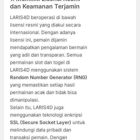
dan Keamanan Terjamin
LARIS4D beroperasi di bawah
lisensi resmi yang diakui secara
internasional. Dengan adanya
lisensi ini, pemain dijamin
mendapatkan pengalaman bermain
yang adil dan transparan. Semua
permainan slot dan togel di
LARIS4D menggunakan sistem
Random Number Generator (RNG)
yang memastikan setiap hasil
permainan acak dan tidak bisa
dimanipulasi.
Selain itu, LARIS4D juga
menggunakan teknologi enkripsi
SSL (Secure Socket Layer)
untuk
melindungi data pribadi dan
transaksi pemain. Dengan