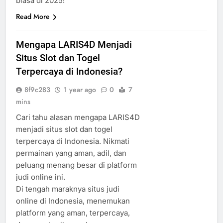
biasa di 2025!
Read More
Mengapa LARIS4D Menjadi
Situs Slot dan Togel
Terpercaya di Indonesia?
8f9c283
1 year ago
0
7
mins
Cari tahu alasan mengapa LARIS4D
menjadi situs slot dan togel
terpercaya di Indonesia. Nikmati
permainan yang aman, adil, dan
peluang menang besar di platform
judi online ini.
Di tengah maraknya situs judi
online di Indonesia, menemukan
platform yang aman, terpercaya,