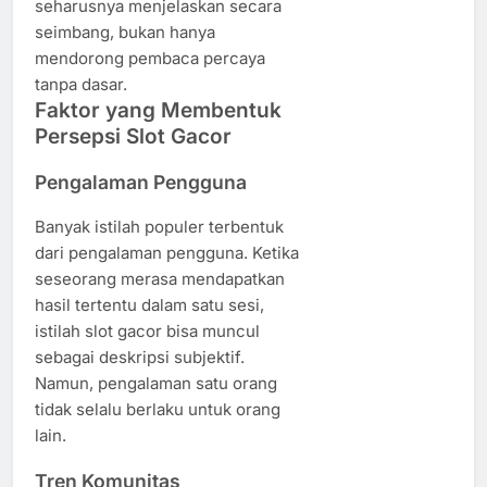
seharusnya menjelaskan secara
seimbang, bukan hanya
mendorong pembaca percaya
tanpa dasar.
Faktor yang Membentuk
Persepsi Slot Gacor
Pengalaman Pengguna
Banyak istilah populer terbentuk
dari pengalaman pengguna. Ketika
seseorang merasa mendapatkan
hasil tertentu dalam satu sesi,
istilah slot gacor bisa muncul
sebagai deskripsi subjektif.
Namun, pengalaman satu orang
tidak selalu berlaku untuk orang
lain.
Tren Komunitas