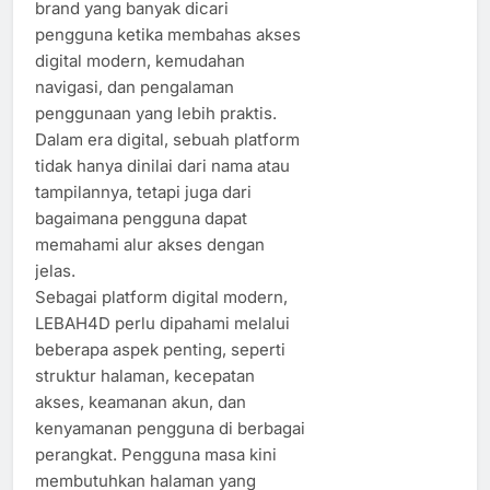
brand yang banyak dicari
pengguna ketika membahas akses
digital modern, kemudahan
navigasi, dan pengalaman
penggunaan yang lebih praktis.
Dalam era digital, sebuah platform
tidak hanya dinilai dari nama atau
tampilannya, tetapi juga dari
bagaimana pengguna dapat
memahami alur akses dengan
jelas.
Sebagai platform digital modern,
LEBAH4D perlu dipahami melalui
beberapa aspek penting, seperti
struktur halaman, kecepatan
akses, keamanan akun, dan
kenyamanan pengguna di berbagai
perangkat. Pengguna masa kini
membutuhkan halaman yang