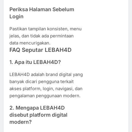
Periksa Halaman Sebelum
Login
Pastikan tampilan konsisten, menu
jelas, dan tidak ada permintaan
data mencurigakan.
FAQ Seputar LEBAH4D
1. Apa itu LEBAH4D?
LEBAH4D adalah brand digital yang
banyak dicari pengguna terkait
akses platform, login, navigasi, dan
pengalaman penggunaan modern.
2. Mengapa LEBAH4D
disebut platform digital
modern?