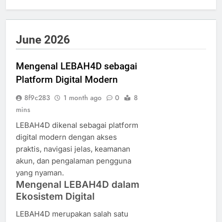
June 2026
Mengenal LEBAH4D sebagai
Platform Digital Modern
8f9c283
1 month ago
0
8
mins
LEBAH4D dikenal sebagai platform
digital modern dengan akses
praktis, navigasi jelas, keamanan
akun, dan pengalaman pengguna
yang nyaman.
Mengenal LEBAH4D dalam
Ekosistem Digital
LEBAH4D merupakan salah satu