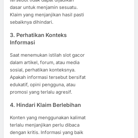
dasar untuk menjamin sesuatu.
Klaim yang menjanjikan hasil pasti
sebaiknya dihindari.
3. Perhatikan Konteks
Informasi
Saat menemukan istilah slot gacor
dalam artikel, forum, atau media
sosial, perhatikan konteksnya.
Apakah informasi tersebut bersifat
edukatif, opini pengguna, atau
promosi yang terlalu agresif.
4. Hindari Klaim Berlebihan
Konten yang menggunakan kalimat
terlalu menjanjikan perlu dibaca
dengan kritis. Informasi yang baik