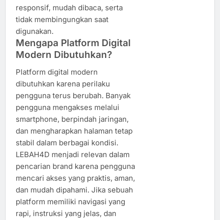
responsif, mudah dibaca, serta
tidak membingungkan saat
digunakan.
Mengapa Platform Digital
Modern Dibutuhkan?
Platform digital modern
dibutuhkan karena perilaku
pengguna terus berubah. Banyak
pengguna mengakses melalui
smartphone, berpindah jaringan,
dan mengharapkan halaman tetap
stabil dalam berbagai kondisi.
LEBAH4D menjadi relevan dalam
pencarian brand karena pengguna
mencari akses yang praktis, aman,
dan mudah dipahami. Jika sebuah
platform memiliki navigasi yang
rapi, instruksi yang jelas, dan