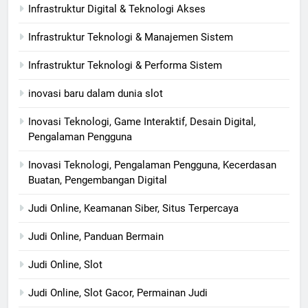
Infrastruktur Digital & Teknologi Akses
Infrastruktur Teknologi & Manajemen Sistem
Infrastruktur Teknologi & Performa Sistem
inovasi baru dalam dunia slot
Inovasi Teknologi, Game Interaktif, Desain Digital,
Pengalaman Pengguna
Inovasi Teknologi, Pengalaman Pengguna, Kecerdasan
Buatan, Pengembangan Digital
Judi Online, Keamanan Siber, Situs Terpercaya
Judi Online, Panduan Bermain
Judi Online, Slot
Judi Online, Slot Gacor, Permainan Judi