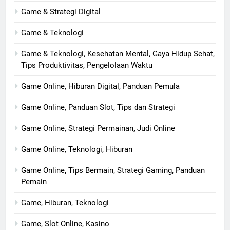
Game & Strategi Digital
Game & Teknologi
Game & Teknologi, Kesehatan Mental, Gaya Hidup Sehat,
Tips Produktivitas, Pengelolaan Waktu
Game Online, Hiburan Digital, Panduan Pemula
Game Online, Panduan Slot, Tips dan Strategi
Game Online, Strategi Permainan, Judi Online
Game Online, Teknologi, Hiburan
Game Online, Tips Bermain, Strategi Gaming, Panduan
Pemain
Game, Hiburan, Teknologi
Game, Slot Online, Kasino