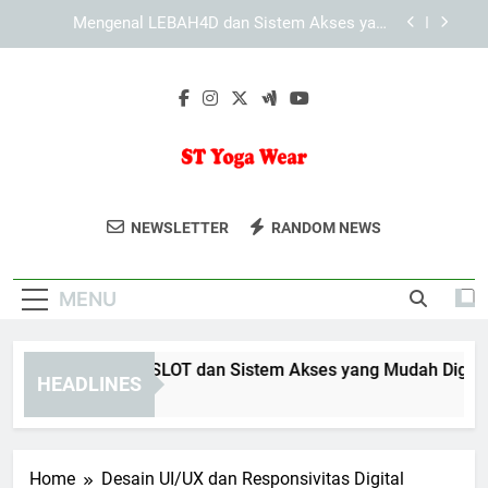
Skip
Mengenal Struktur Layanan EDWINSLOT secara
to
Lebih Mendalam
content
Mengenal Struktur Layanan LEBAH4D secara
Lebih Mendalam
Mengenal EDWINSLOT dan Sistem Akses yang
Mudah Digunakan
Mengenal LEBAH4D dan Sistem Akses yang
Mudah Digunakan
ST Yoga Wear
Dapatkan Pakaian Yoga Berkualitas Di
Mengenal Struktur Layanan EDWINSLOT secara
NEWSLETTER
RANDOM NEWS
Lebih Mendalam
ST Yoga Wear. Untuk Kenyamanan Dan
Mengenal Struktur Layanan LEBAH4D secara
Gaya Saat Berlatih.
Lebih Mendalam
MENU
engenal EDWINSLOT dan Sistem Akses yang Mudah Digunaka
HEADLINES
Weeks Ago
Home
Desain UI/UX dan Responsivitas Digital