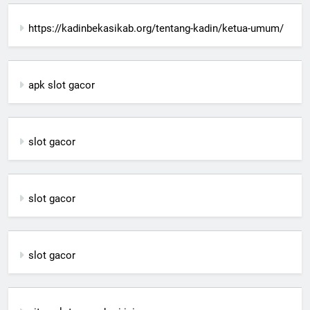
https://kadinbekasikab.org/tentang-kadin/ketua-umum/
apk slot gacor
slot gacor
slot gacor
slot gacor