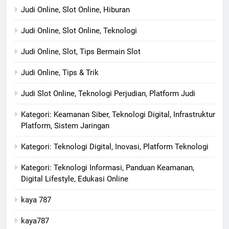
Judi Online, Slot Online, Hiburan
Judi Online, Slot Online, Teknologi
Judi Online, Slot, Tips Bermain Slot
Judi Online, Tips & Trik
Judi Slot Online, Teknologi Perjudian, Platform Judi
Kategori: Keamanan Siber, Teknologi Digital, Infrastruktur
Platform, Sistem Jaringan
Kategori: Teknologi Digital, Inovasi, Platform Teknologi
Kategori: Teknologi Informasi, Panduan Keamanan,
Digital Lifestyle, Edukasi Online
kaya 787
kaya787