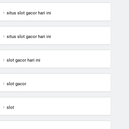
situs slot gacor hari ini
situs slot gacor hari ini
slot gacor hari ini
slot
gacor
slot