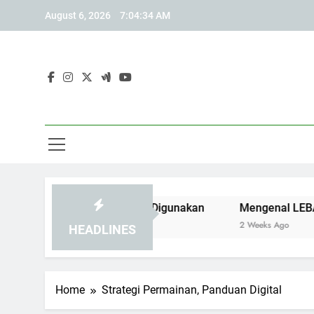
Skip
August 6, 2026
7:04:35 AM
to
content
ST 
Dapatkan 
m Akses yang Mudah Digunakan
Mengenal LEBAH4D dan
2 Weeks Ago
HEADLINES
Home
Strategi Permainan, Panduan Digital