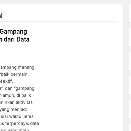
l
or Gampang
dari Data
ampang menang.
rbaik bermain
fektif.
or” dan “gampang
amun, di balik
minkan aktivitas
h yang menjadi
i sisi waktu, jenis
us terpercaya, data
ain yang ingin