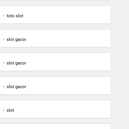
toto slot
slot gacor
slot gacor
slot gacor
slot