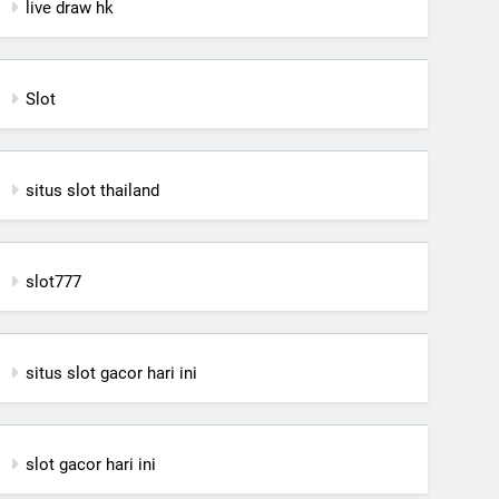
live draw hk
Slot
situs slot thailand
slot777
situs slot gacor hari ini
slot gacor hari ini