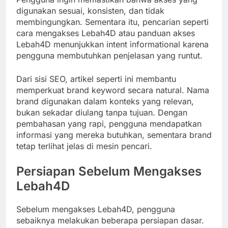
digunakan sesuai, konsisten, dan tidak
membingungkan. Sementara itu, pencarian seperti
cara mengakses Lebah4D atau panduan akses
Lebah4D menunjukkan intent informational karena
pengguna membutuhkan penjelasan yang runtut.
Dari sisi SEO, artikel seperti ini membantu
memperkuat brand keyword secara natural. Nama
brand digunakan dalam konteks yang relevan,
bukan sekadar diulang tanpa tujuan. Dengan
pembahasan yang rapi, pengguna mendapatkan
informasi yang mereka butuhkan, sementara brand
tetap terlihat jelas di mesin pencari.
Persiapan Sebelum Mengakses
Lebah4D
Sebelum mengakses Lebah4D, pengguna
sebaiknya melakukan beberapa persiapan dasar.