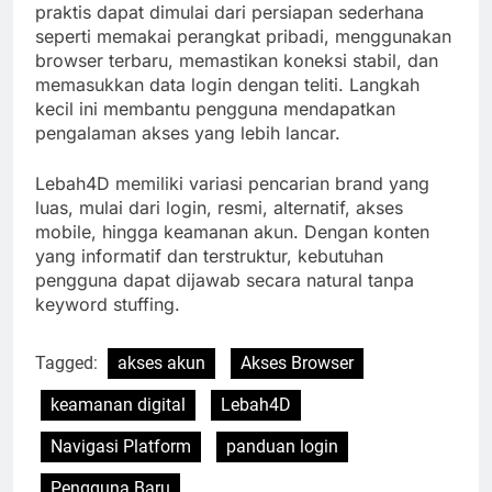
praktis dapat dimulai dari persiapan sederhana
seperti memakai perangkat pribadi, menggunakan
browser terbaru, memastikan koneksi stabil, dan
memasukkan data login dengan teliti. Langkah
kecil ini membantu pengguna mendapatkan
pengalaman akses yang lebih lancar.
Lebah4D memiliki variasi pencarian brand yang
luas, mulai dari login, resmi, alternatif, akses
mobile, hingga keamanan akun. Dengan konten
yang informatif dan terstruktur, kebutuhan
pengguna dapat dijawab secara natural tanpa
keyword stuffing.
Tagged:
akses akun
Akses Browser
keamanan digital
Lebah4D
Navigasi Platform
panduan login
Pengguna Baru