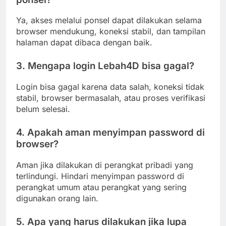
Ya, akses melalui ponsel dapat dilakukan selama
browser mendukung, koneksi stabil, dan tampilan
halaman dapat dibaca dengan baik.
3. Mengapa login Lebah4D bisa gagal?
Login bisa gagal karena data salah, koneksi tidak
stabil, browser bermasalah, atau proses verifikasi
belum selesai.
4. Apakah aman menyimpan password di
browser?
Aman jika dilakukan di perangkat pribadi yang
terlindungi. Hindari menyimpan password di
perangkat umum atau perangkat yang sering
digunakan orang lain.
5. Apa yang harus dilakukan jika lupa