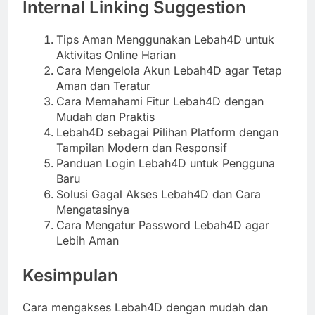
Internal Linking Suggestion
Tips Aman Menggunakan Lebah4D untuk
Aktivitas Online Harian
Cara Mengelola Akun Lebah4D agar Tetap
Aman dan Teratur
Cara Memahami Fitur Lebah4D dengan
Mudah dan Praktis
Lebah4D sebagai Pilihan Platform dengan
Tampilan Modern dan Responsif
Panduan Login Lebah4D untuk Pengguna
Baru
Solusi Gagal Akses Lebah4D dan Cara
Mengatasinya
Cara Mengatur Password Lebah4D agar
Lebih Aman
Kesimpulan
Cara mengakses Lebah4D dengan mudah dan