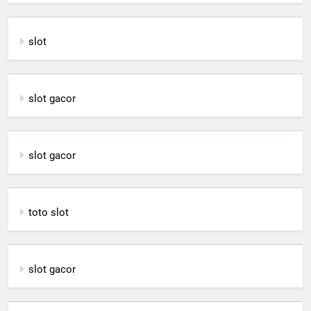
slot
slot gacor
slot gacor
toto slot
slot gacor