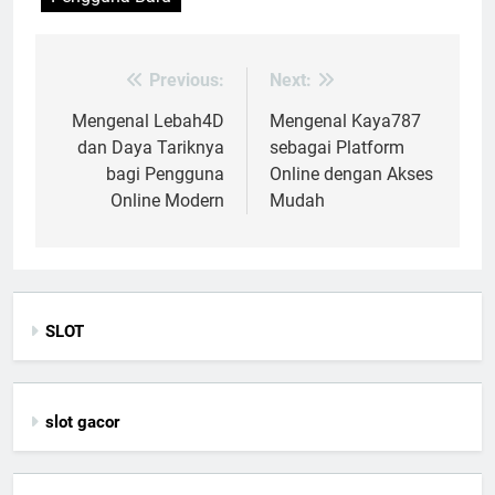
Previous:
Next:
Post
navigation
Mengenal Lebah4D
Mengenal Kaya787
dan Daya Tariknya
sebagai Platform
bagi Pengguna
Online dengan Akses
Online Modern
Mudah
SLOT
slot gacor