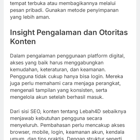
tempat terbuka atau membagikannya melalui
pesan pribadi. Gunakan metode penyimpanan
yang lebih aman.
Insight Pengalaman dan Otoritas
Konten
Dalam pengalaman penggunaan platform digital,
akses yang baik harus menggabungkan
kemudahan, keteraturan, dan keamanan.
Pengguna tidak cukup hanya bisa login. Mereka
juga perlu memahami cara menjaga perangkat,
mengenali tampilan yang konsisten, serta
mengelola akun setelah berhasil masuk.
Dari sisi SEO, konten tentang Lebah4D sebaiknya
menjawab kebutuhan pengguna secara
menyeluruh. Pembahasan perlu mencakup akses
browser, mobile, login, keamanan akun, kendala
umum, dan tips praktis. Dengan struktur seperti