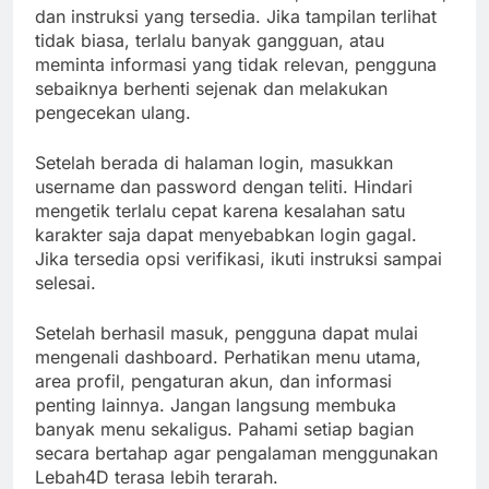
dan instruksi yang tersedia. Jika tampilan terlihat
tidak biasa, terlalu banyak gangguan, atau
meminta informasi yang tidak relevan, pengguna
sebaiknya berhenti sejenak dan melakukan
pengecekan ulang.
Setelah berada di halaman login, masukkan
username dan password dengan teliti. Hindari
mengetik terlalu cepat karena kesalahan satu
karakter saja dapat menyebabkan login gagal.
Jika tersedia opsi verifikasi, ikuti instruksi sampai
selesai.
Setelah berhasil masuk, pengguna dapat mulai
mengenali dashboard. Perhatikan menu utama,
area profil, pengaturan akun, dan informasi
penting lainnya. Jangan langsung membuka
banyak menu sekaligus. Pahami setiap bagian
secara bertahap agar pengalaman menggunakan
Lebah4D terasa lebih terarah.