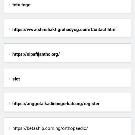
toto togel
https://www.shrishaktigrahudyog.com/Contact.html
https://sipafijantho.org/
slot
https://anggota.kadinbogorkab.org/register
https://betaship.com.ng/orthopaedic/