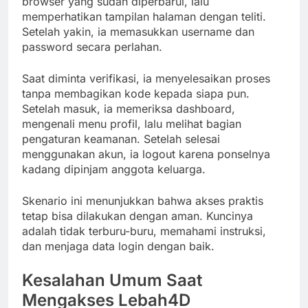
browser yang sudah diperbarui, lalu
memperhatikan tampilan halaman dengan teliti.
Setelah yakin, ia memasukkan username dan
password secara perlahan.
Saat diminta verifikasi, ia menyelesaikan proses
tanpa membagikan kode kepada siapa pun.
Setelah masuk, ia memeriksa dashboard,
mengenali menu profil, lalu melihat bagian
pengaturan keamanan. Setelah selesai
menggunakan akun, ia logout karena ponselnya
kadang dipinjam anggota keluarga.
Skenario ini menunjukkan bahwa akses praktis
tetap bisa dilakukan dengan aman. Kuncinya
adalah tidak terburu-buru, memahami instruksi,
dan menjaga data login dengan baik.
Kesalahan Umum Saat
Mengakses Lebah4D