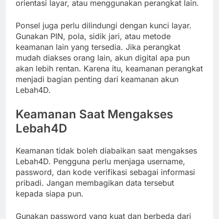
orientasi layar, atau menggunakan perangkat lain.
Ponsel juga perlu dilindungi dengan kunci layar.
Gunakan PIN, pola, sidik jari, atau metode
keamanan lain yang tersedia. Jika perangkat
mudah diakses orang lain, akun digital apa pun
akan lebih rentan. Karena itu, keamanan perangkat
menjadi bagian penting dari keamanan akun
Lebah4D.
Keamanan Saat Mengakses
Lebah4D
Keamanan tidak boleh diabaikan saat mengakses
Lebah4D. Pengguna perlu menjaga username,
password, dan kode verifikasi sebagai informasi
pribadi. Jangan membagikan data tersebut
kepada siapa pun.
Gunakan password yang kuat dan berbeda dari