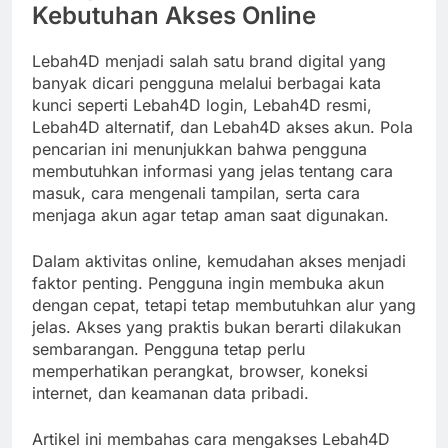
Kebutuhan Akses Online
Lebah4D menjadi salah satu brand digital yang
banyak dicari pengguna melalui berbagai kata
kunci seperti Lebah4D login, Lebah4D resmi,
Lebah4D alternatif, dan Lebah4D akses akun. Pola
pencarian ini menunjukkan bahwa pengguna
membutuhkan informasi yang jelas tentang cara
masuk, cara mengenali tampilan, serta cara
menjaga akun agar tetap aman saat digunakan.
Dalam aktivitas online, kemudahan akses menjadi
faktor penting. Pengguna ingin membuka akun
dengan cepat, tetapi tetap membutuhkan alur yang
jelas. Akses yang praktis bukan berarti dilakukan
sembarangan. Pengguna tetap perlu
memperhatikan perangkat, browser, koneksi
internet, dan keamanan data pribadi.
Artikel ini membahas cara mengakses Lebah4D