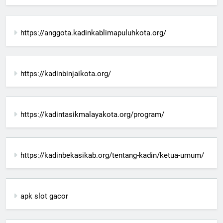
https://anggota.kadinkablimapuluhkota.org/
https://kadinbinjaikota.org/
https://kadintasikmalayakota.org/program/
https://kadinbekasikab.org/tentang-kadin/ketua-umum/
apk slot gacor