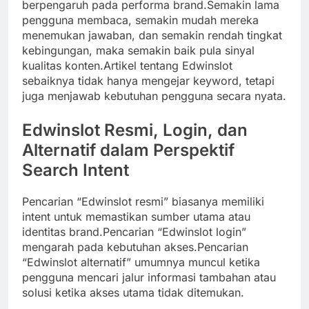
berpengaruh pada performa brand.Semakin lama
pengguna membaca, semakin mudah mereka
menemukan jawaban, dan semakin rendah tingkat
kebingungan, maka semakin baik pula sinyal
kualitas konten.Artikel tentang Edwinslot
sebaiknya tidak hanya mengejar keyword, tetapi
juga menjawab kebutuhan pengguna secara nyata.
Edwinslot Resmi, Login, dan
Alternatif dalam Perspektif
Search Intent
Pencarian “Edwinslot resmi” biasanya memiliki
intent untuk memastikan sumber utama atau
identitas brand.Pencarian “Edwinslot login”
mengarah pada kebutuhan akses.Pencarian
“Edwinslot alternatif” umumnya muncul ketika
pengguna mencari jalur informasi tambahan atau
solusi ketika akses utama tidak ditemukan.