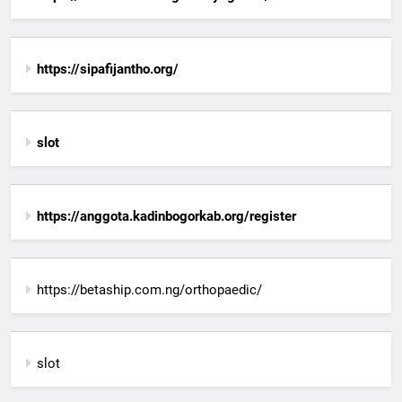
https://sipafijantho.org/
slot
https://anggota.kadinbogorkab.org/register
https://betaship.com.ng/orthopaedic/
slot