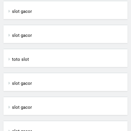
slot gacor
slot gacor
toto slot
slot gacor
slot gacor