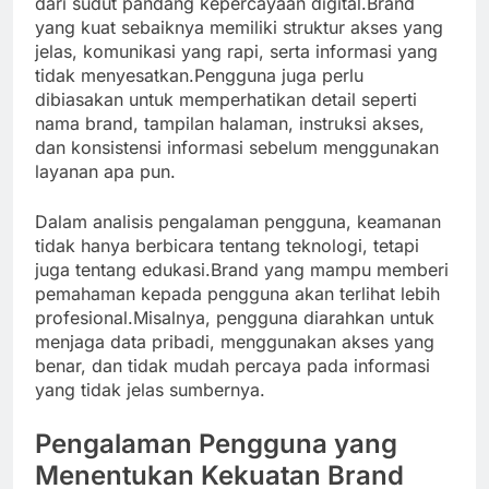
dari sudut pandang kepercayaan digital.Brand
yang kuat sebaiknya memiliki struktur akses yang
jelas, komunikasi yang rapi, serta informasi yang
tidak menyesatkan.Pengguna juga perlu
dibiasakan untuk memperhatikan detail seperti
nama brand, tampilan halaman, instruksi akses,
dan konsistensi informasi sebelum menggunakan
layanan apa pun.
Dalam analisis pengalaman pengguna, keamanan
tidak hanya berbicara tentang teknologi, tetapi
juga tentang edukasi.Brand yang mampu memberi
pemahaman kepada pengguna akan terlihat lebih
profesional.Misalnya, pengguna diarahkan untuk
menjaga data pribadi, menggunakan akses yang
benar, dan tidak mudah percaya pada informasi
yang tidak jelas sumbernya.
Pengalaman Pengguna yang
Menentukan Kekuatan Brand