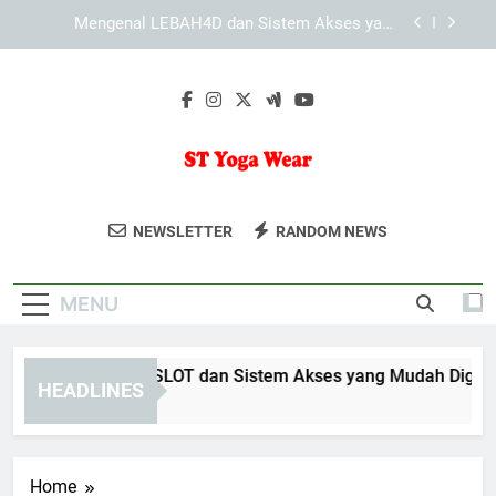
Skip
Mengenal Struktur Layanan EDWINSLOT secara
to
Lebih Mendalam
content
Mengenal Struktur Layanan LEBAH4D secara
Lebih Mendalam
Mengenal EDWINSLOT dan Sistem Akses yang
Mudah Digunakan
Mengenal LEBAH4D dan Sistem Akses yang
Mudah Digunakan
ST Yoga Wear
Dapatkan Pakaian Yoga Berkualitas Di
Mengenal Struktur Layanan EDWINSLOT secara
NEWSLETTER
RANDOM NEWS
Lebih Mendalam
ST Yoga Wear. Untuk Kenyamanan Dan
Mengenal Struktur Layanan LEBAH4D secara
Gaya Saat Berlatih.
Lebih Mendalam
MENU
ngenal EDWINSLOT dan Sistem Akses yang Mudah Digunaka
HEADLINES
Weeks Ago
Home