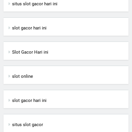
situs slot gacor hari ini
slot gacor hari ini
Slot Gacor Hari ini
slot online
slot gacor hari ini
situs slot gacor