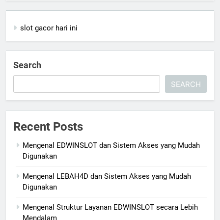
slot gacor hari ini
Search
SEARCH
Recent Posts
Mengenal EDWINSLOT dan Sistem Akses yang Mudah
Digunakan
Mengenal LEBAH4D dan Sistem Akses yang Mudah
Digunakan
Mengenal Struktur Layanan EDWINSLOT secara Lebih
Mendalam