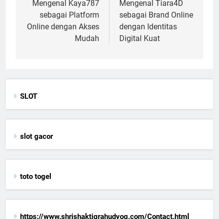
navigation
Mengenal Kaya787
Mengenal Tiara4D
sebagai Platform
sebagai Brand Online
Online dengan Akses
dengan Identitas
Mudah
Digital Kuat
SLOT
slot gacor
toto togel
https://www.shrishaktigrahudyog.com/Contact.html