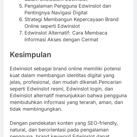
Pengalaman Pengguna Edwinslot dan
Pentingnya Navigasi Digital
Strategi Membangun Kepercayaan Brand
Online seperti Edwinslot
Edwinslot Alternatif: Cara Membaca
Informasi Akses dengan Cermat
Kesimpulan
Edwinslot sebagai brand online memiliki potensi
kuat dalam membangun identitas digital yang
jelas, profesional, dan mudah dikenali.Pencarian
seperti Edwinslot resmi, Edwinslot login, dan
Edwinslot alternatif menunjukkan bahwa pengguna
membutuhkan informasi yang terarah, aman, dan
tidak membingungkan.
Dengan pendekatan konten yang SEO-friendly,
natural, dan berorientasi pada pengalaman
pengguna, brand keyword Edwinslot dapat