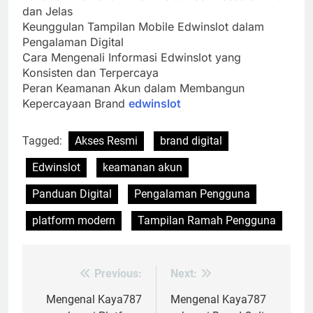
dan Jelas
Keunggulan Tampilan Mobile Edwinslot dalam
Pengalaman Digital
Cara Mengenali Informasi Edwinslot yang
Konsisten dan Terpercaya
Peran Keamanan Akun dalam Membangun
Kepercayaan Brand
edwinslot
Tagged:
Akses Resmi
brand digital
Edwinslot
keamanan akun
Panduan Digital
Pengalaman Pengguna
platform modern
Tampilan Ramah Pengguna
Previous:
Next:
Post
navigation
Mengenal Kaya787
Mengenal Kaya787