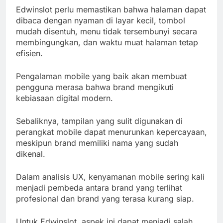
Edwinslot perlu memastikan bahwa halaman dapat
dibaca dengan nyaman di layar kecil, tombol
mudah disentuh, menu tidak tersembunyi secara
membingungkan, dan waktu muat halaman tetap
efisien.
Pengalaman mobile yang baik akan membuat
pengguna merasa bahwa brand mengikuti
kebiasaan digital modern.
Sebaliknya, tampilan yang sulit digunakan di
perangkat mobile dapat menurunkan kepercayaan,
meskipun brand memiliki nama yang sudah
dikenal.
Dalam analisis UX, kenyamanan mobile sering kali
menjadi pembeda antara brand yang terlihat
profesional dan brand yang terasa kurang siap.
Untuk Edwinslot, aspek ini dapat menjadi salah