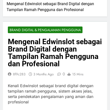
Mengenal Edwinslot sebagai Brand Digital dengan
Tampilan Ramah Pengguna dan Profesional
BRAND DIGITAL & PENGALAMAN PENGGUNA
Mengenal Edwinslot sebagai
Brand Digital dengan
Tampilan Ramah Pengguna
dan Profesional
0
8f9c283
3 Months Ago
15 Mins
Kenali Edwinslot sebagai brand digital dengan
tampilan ramah pengguna, sistem akses jelas,
serta pendekatan pengalaman yang aman dan
profesional