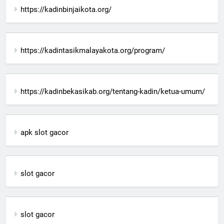
https://kadinbinjaikota.org/
https://kadintasikmalayakota.org/program/
https://kadinbekasikab.org/tentang-kadin/ketua-umum/
apk slot gacor
slot gacor
slot gacor