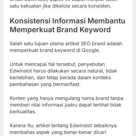
satu kekuatan jika dikelola secara konsisten.
Konsistensi Informasi Membantu
Memperkuat Brand Keyword
Salah satu tujuan utama artikel SEO brand adalah
memperkuat brand keyword di Google.
Untuk mencapai hal tersebut, penyebutan
Edwinslot harus dilakukan secara natural, tidak
berlebihan, dan tetap berada dalam konteks
pembahasan yang bermanfaat.
Konten yang hanya mengulang nama brand tanpa
memberi nilai informasi justru dapat terlihat tidak
berkualitas.
Karena itu, artikel tentang Edwinslot sebaiknya
membahas aspek yang benar-benar dicari