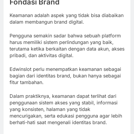
Fondasi Brand
Keamanan adalah aspek yang tidak bisa diabaikan
dalam membangun brand digital.
Pengguna semakin sadar bahwa sebuah platform
harus memiliki sistem perlindungan yang baik,
terutama ketika berkaitan dengan data akun, akses
pribadi, dan aktivitas digital.
Edwinslot perlu menempatkan keamanan sebagai
bagian dari identitas brand, bukan hanya sebagai
fitur tambahan.
Dalam praktiknya, keamanan dapat terlihat dari
penggunaan sistem akses yang stabil, informasi
yang konsisten, halaman yang tidak
mencurigakan, serta edukasi pengguna agar lebih
berhati-hati saat mengenali identitas brand.