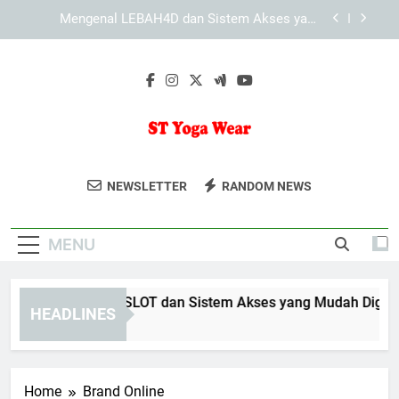
Skip
Mengenal Struktur Layanan EDWINSLOT secara
to
Lebih Mendalam
content
Mengenal Struktur Layanan LEBAH4D secara
Lebih Mendalam
Mengenal EDWINSLOT dan Sistem Akses yang
Mudah Digunakan
Mengenal LEBAH4D dan Sistem Akses yang
Mudah Digunakan
ST Yoga Wear
Dapatkan Pakaian Yoga Berkualitas Di
Mengenal Struktur Layanan EDWINSLOT secara
NEWSLETTER
RANDOM NEWS
Lebih Mendalam
ST Yoga Wear. Untuk Kenyamanan Dan
Mengenal Struktur Layanan LEBAH4D secara
Gaya Saat Berlatih.
Lebih Mendalam
MENU
ngenal EDWINSLOT dan Sistem Akses yang Mudah Digunaka
HEADLINES
Weeks Ago
Home
Brand Online