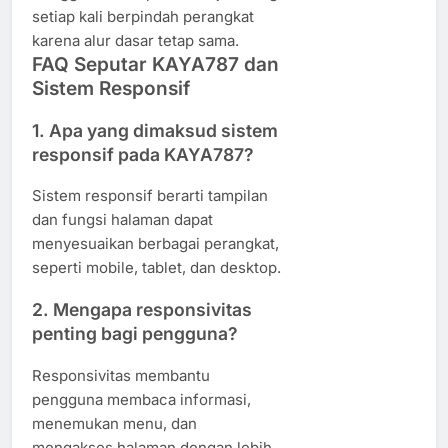
setiap kali berpindah perangkat
karena alur dasar tetap sama.
FAQ Seputar KAYA787 dan
Sistem Responsif
1. Apa yang dimaksud sistem
responsif pada KAYA787?
Sistem responsif berarti tampilan
dan fungsi halaman dapat
menyesuaikan berbagai perangkat,
seperti mobile, tablet, dan desktop.
2. Mengapa responsivitas
penting bagi pengguna?
Responsivitas membantu
pengguna membaca informasi,
menemukan menu, dan
mengakses halaman dengan lebih