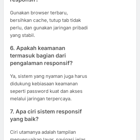
Gunakan browser terbaru,
bersihkan cache, tutup tab tidak
perlu, dan gunakan jaringan pribadi
yang stabil.
6. Apakah keamanan
termasuk bagian dari
pengalaman responsif?
Ya, sistem yang nyaman juga harus
didukung kebiasaan keamanan
seperti password kuat dan akses
melalui jaringan terpercaya.
7. Apa ciri sistem responsif
yang baik?
Ciri utamanya adalah tampilan
menyesuaikan layar, navigasi jelas,