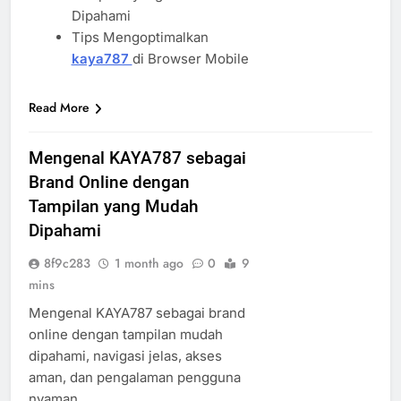
Dipahami
Tips Mengoptimalkan
kaya787
di Browser Mobile
Read More
Mengenal KAYA787 sebagai
Brand Online dengan
Tampilan yang Mudah
Dipahami
8f9c283
1 month ago
0
9
mins
Mengenal KAYA787 sebagai brand
online dengan tampilan mudah
dipahami, navigasi jelas, akses
aman, dan pengalaman pengguna
nyaman.