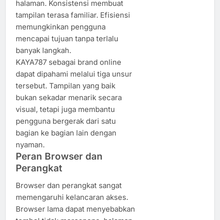
halaman. Konsistensi membuat
tampilan terasa familiar. Efisiensi
memungkinkan pengguna
mencapai tujuan tanpa terlalu
banyak langkah.
KAYA787 sebagai brand online
dapat dipahami melalui tiga unsur
tersebut. Tampilan yang baik
bukan sekadar menarik secara
visual, tetapi juga membantu
pengguna bergerak dari satu
bagian ke bagian lain dengan
nyaman.
Peran Browser dan
Perangkat
Browser dan perangkat sangat
memengaruhi kelancaran akses.
Browser lama dapat menyebabkan