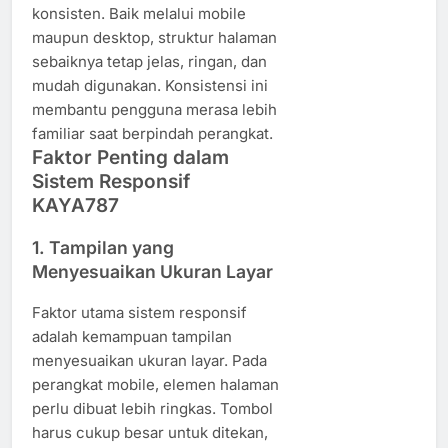
konsisten. Baik melalui mobile
maupun desktop, struktur halaman
sebaiknya tetap jelas, ringan, dan
mudah digunakan. Konsistensi ini
membantu pengguna merasa lebih
familiar saat berpindah perangkat.
Faktor Penting dalam
Sistem Responsif
KAYA787
1. Tampilan yang
Menyesuaikan Ukuran Layar
Faktor utama sistem responsif
adalah kemampuan tampilan
menyesuaikan ukuran layar. Pada
perangkat mobile, elemen halaman
perlu dibuat lebih ringkas. Tombol
harus cukup besar untuk ditekan,