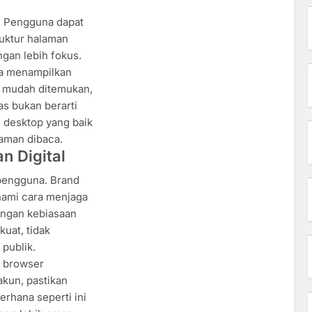
. Pengguna dapat
ruktur halaman
gan lebih fokus.
ya menampilkan
nu mudah ditemukan,
uas bukan berarti
 desktop yang baik
aman dibaca.
 Digital
pengguna. Brand
ami cara menjaga
engan kebiasaan
kuat, tidak
publik.
i browser
kun, pastikan
erhana seperti ini