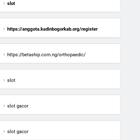
slot
https://anggota.kadinbogorkab.org/register
https://betaship.com.ng/orthopaedic/
slot
slot gacor
slot gacor