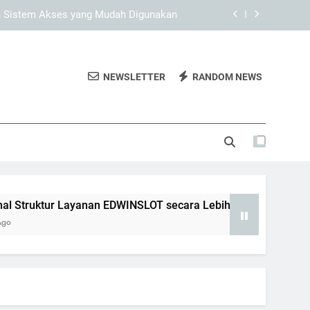
 Sistem Akses yang Mudah Digunakan
an EDWINSLOT secara Lebih Mendalam
yanan LEBAH4D secara Lebih Mendalam
NEWSLETTER
RANDOM NEWS
Sistem Akses yang Mudah Digunakan
Dan Gaya Saat Berlatih.
 Sistem Akses yang Mudah Digunakan
an EDWINSLOT secara Lebih Mendalam
yanan LEBAH4D secara Lebih Mendalam
tur Layanan EDWINSLOT secara Lebih Mendalam
Mengen
3 Weeks