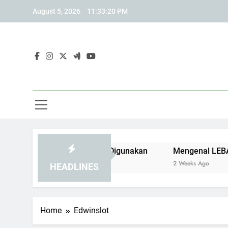
Skip
August 5, 2026
11:33:21 PM
to
content
ST 
Dapatkan 
 Akses yang Mudah Digunakan
Mengenal LEBAH4D dan
2 Weeks Ago
HEADLINES
Home
Edwinslot