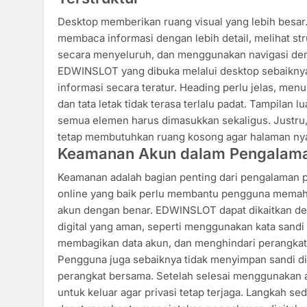
Desktop memberikan ruang visual yang lebih besar
membaca informasi dengan lebih detail, melihat st
secara menyeluruh, dan menggunakan navigasi den
EDWINSLOT yang dibuka melalui desktop sebaikn
informasi secara teratur. Heading perlu jelas, me
dan tata letak tidak terasa terlalu padat. Tampilan l
semua elemen harus dimasukkan sekaligus. Justru,
tetap membutuhkan ruang kosong agar halaman ny
Keamanan Akun dalam Pengalaman
Keamanan adalah bagian penting dari pengalaman 
online yang baik perlu membantu pengguna memah
akun dengan benar. EDWINSLOT dapat dikaitkan d
digital yang aman, seperti menggunakan kata sandi 
membagikan data akun, dan menghindari perangkat 
Pengguna juga sebaiknya tidak menyimpan sandi d
perangkat bersama. Setelah selesai menggunakan a
untuk keluar agar privasi tetap terjaga. Langkah sed