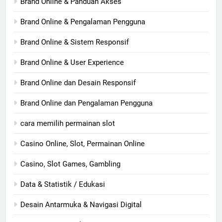
Brand Online & Panduan Akses
Brand Online & Pengalaman Pengguna
Brand Online & Sistem Responsif
Brand Online & User Experience
Brand Online dan Desain Responsif
Brand Online dan Pengalaman Pengguna
cara memilih permainan slot
Casino Online, Slot, Permainan Online
Casino, Slot Games, Gambling
Data & Statistik / Edukasi
Desain Antarmuka & Navigasi Digital