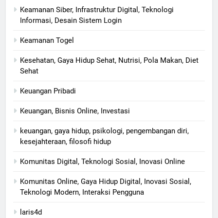
Keamanan Siber, Infrastruktur Digital, Teknologi
Informasi, Desain Sistem Login
Keamanan Togel
Kesehatan, Gaya Hidup Sehat, Nutrisi, Pola Makan, Diet
Sehat
Keuangan Pribadi
Keuangan, Bisnis Online, Investasi
keuangan, gaya hidup, psikologi, pengembangan diri,
kesejahteraan, filosofi hidup
Komunitas Digital, Teknologi Sosial, Inovasi Online
Komunitas Online, Gaya Hidup Digital, Inovasi Sosial,
Teknologi Modern, Interaksi Pengguna
laris4d