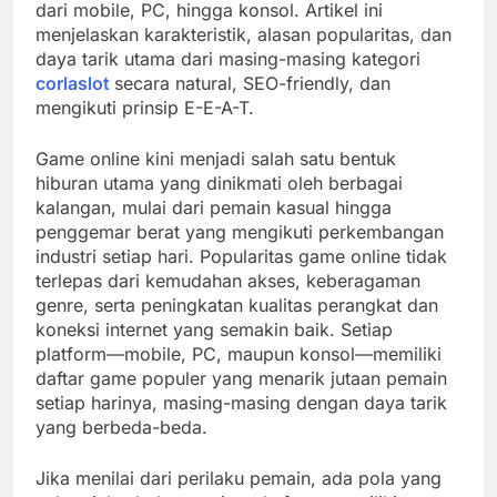
dari mobile, PC, hingga konsol. Artikel ini
menjelaskan karakteristik, alasan popularitas, dan
daya tarik utama dari masing-masing kategori
corlaslot
secara natural, SEO-friendly, dan
mengikuti prinsip E-E-A-T.
Game online kini menjadi salah satu bentuk
hiburan utama yang dinikmati oleh berbagai
kalangan, mulai dari pemain kasual hingga
penggemar berat yang mengikuti perkembangan
industri setiap hari. Popularitas game online tidak
terlepas dari kemudahan akses, keberagaman
genre, serta peningkatan kualitas perangkat dan
koneksi internet yang semakin baik. Setiap
platform—mobile, PC, maupun konsol—memiliki
daftar game populer yang menarik jutaan pemain
setiap harinya, masing-masing dengan daya tarik
yang berbeda-beda.
Jika menilai dari perilaku pemain, ada pola yang