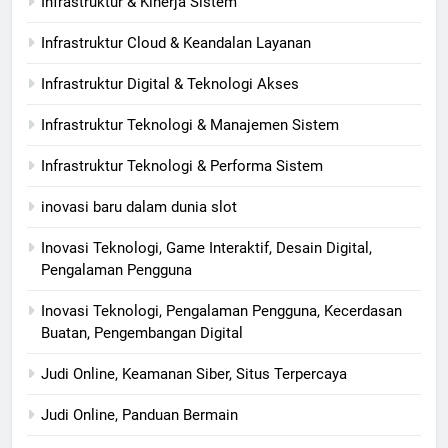
Infrastruktur & Kinerja Sistem
Infrastruktur Cloud & Keandalan Layanan
Infrastruktur Digital & Teknologi Akses
Infrastruktur Teknologi & Manajemen Sistem
Infrastruktur Teknologi & Performa Sistem
inovasi baru dalam dunia slot
Inovasi Teknologi, Game Interaktif, Desain Digital,
Pengalaman Pengguna
Inovasi Teknologi, Pengalaman Pengguna, Kecerdasan
Buatan, Pengembangan Digital
Judi Online, Keamanan Siber, Situs Terpercaya
Judi Online, Panduan Bermain