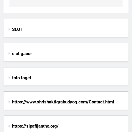
SLOT
slot gacor
toto togel
https://www.shrishaktigrahudyog.com/Contact.html
https://sipafijantho.org/