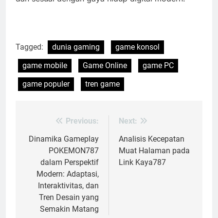
Tagged:
dunia gaming
game konsol
game mobile
Game Online
game PC
game populer
tren game
Previous:
Next:
Post
navigation
Dinamika Gameplay
Analisis Kecepatan
POKEMON787
Muat Halaman pada
dalam Perspektif
Link Kaya787
Modern: Adaptasi,
Interaktivitas, dan
Tren Desain yang
Semakin Matang