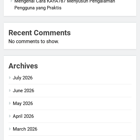
Mengenal Cara KAYA787 Menyusun Pengalaman
Pengguna yang Praktis
Recent Comments
No comments to show.
Archives
July 2026
June 2026
May 2026
April 2026
March 2026