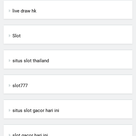
live draw hk
Slot
situs slot thailand
slot777
situs slot gacor hari ini
slot gacor hari ini