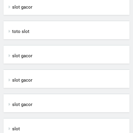
slot gacor
toto slot
slot gacor
slot gacor
slot gacor
slot