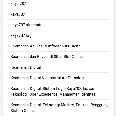
kaya 787
kaya787
kaya787 alternatif
kaya787 login
Keamanan Aplikasi & Infrastruktur Digital
Keamanan dan Privasi di Situs Slot Online
Keamanan Digital
Keamanan Digital & Infrastruktur Teknologi
Keamanan Digital, Sistem Login Kaya787, Inovasi
Teknologi, User Experience, Manajemen Identitas
Keamanan Digital, Teknologi Modern, Edukasi Pengguna,
Sistem Online