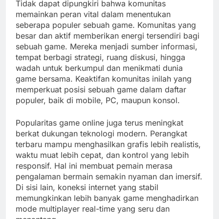
Tidak dapat dipungkiri bahwa komunitas
memainkan peran vital dalam menentukan
seberapa populer sebuah game. Komunitas yang
besar dan aktif memberikan energi tersendiri bagi
sebuah game. Mereka menjadi sumber informasi,
tempat berbagi strategi, ruang diskusi, hingga
wadah untuk berkumpul dan menikmati dunia
game bersama. Keaktifan komunitas inilah yang
memperkuat posisi sebuah game dalam daftar
populer, baik di mobile, PC, maupun konsol.
Popularitas game online juga terus meningkat
berkat dukungan teknologi modern. Perangkat
terbaru mampu menghasilkan grafis lebih realistis,
waktu muat lebih cepat, dan kontrol yang lebih
responsif. Hal ini membuat pemain merasa
pengalaman bermain semakin nyaman dan imersif.
Di sisi lain, koneksi internet yang stabil
memungkinkan lebih banyak game menghadirkan
mode multiplayer real-time yang seru dan