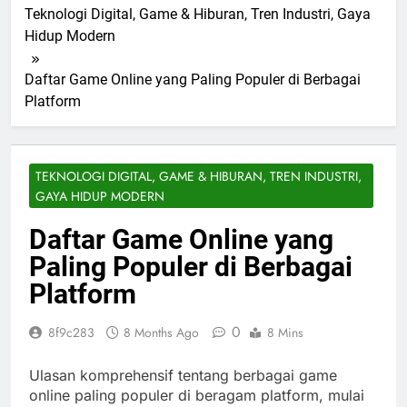
Teknologi Digital, Game & Hiburan, Tren Industri, Gaya
Hidup Modern
Daftar Game Online yang Paling Populer di Berbagai
Platform
TEKNOLOGI DIGITAL, GAME & HIBURAN, TREN INDUSTRI,
GAYA HIDUP MODERN
Daftar Game Online yang
Paling Populer di Berbagai
Platform
0
8f9c283
8 Months Ago
8 Mins
Ulasan komprehensif tentang berbagai game
online paling populer di beragam platform, mulai