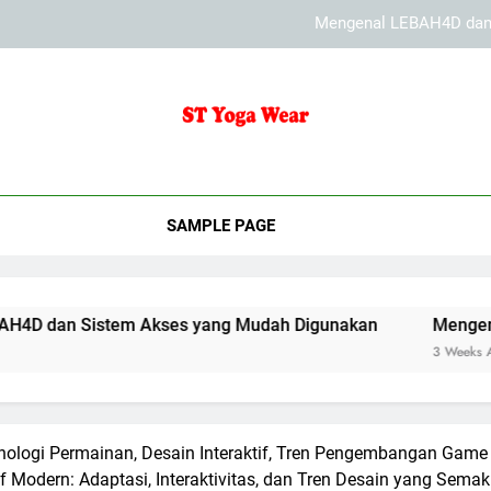
Mengenal LEBAH4D dan
Mengenal Struktur Layan
Mengenal Struktur La
Yoga Wear
Mengenal EDWINSLOT dan 
Pakaian Yoga Berkualitas Di ST Yoga Wear. Untuk Kenyamanan 
Mengenal LEBAH4D dan
SAMPLE PAGE
Mengenal Struktur Layan
Mengenal Struktur La
Sistem Akses yang Mudah Digunakan
Mengenal Strukt
3 Weeks Ago
eknologi Permainan, Desain Interaktif, Tren Pengembangan Game
odern: Adaptasi, Interaktivitas, dan Tren Desain yang Sema