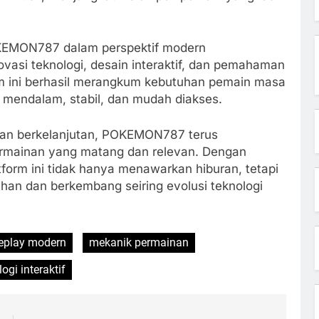
KEMON787 dalam perspektif modern
vasi teknologi, desain interaktif, dan pemahaman
rm ini berhasil merangkum kebutuhan pemain masa
mendalam, stabil, dan mudah diakses.
gan berkelanjutan, POKEMON787 terus
rmainan yang matang dan relevan. Dengan
form ini tidak hanya menawarkan hiburan, tetapi
an dan berkembang seiring evolusi teknologi
play modern
mekanik permainan
ogi interaktif