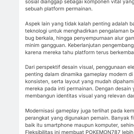
sosial dianggap sebagai komponen vital yan
sebuah platform permainan.
Aspek lain yang tidak kalah penting adalah
teknologi untuk menghadirkan pengalaman ber
bug berkala, hingga penyempurnaan alur g
minim gangguan. Keberlanjutan pengembanga
karena mereka tahu platform terus berkemban
Dari perspektif desain visual, penggunaan e
penting dalam dinamika gameplay modern di
konsisten, serta layout yang mudah dipaha
mereka pada inti permainan. Dengan desain 
membangun identitas visual yang relevan dan 
Modernisasi gameplay juga terlihat pada k
perangkat yang digunakan pemain. Banyak fitu
baik itu smartphone maupun komputer, sehing
Fleksibilitas ini membuat POKEMON787 lebih