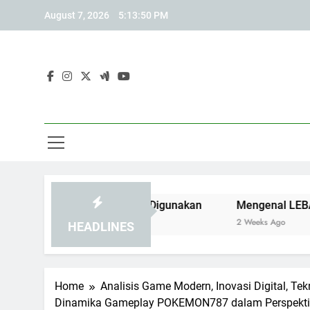
Skip
August 7, 2026
5:13:51 PM
to
content
ST 
Dapatkan 
 Akses yang Mudah Digunakan
Mengenal LEBAH4D dan 
2 Weeks Ago
HEADLINES
Home
Analisis Game Modern, Inovasi Digital, T
Dinamika Gameplay POKEMON787 dalam Perspektif M