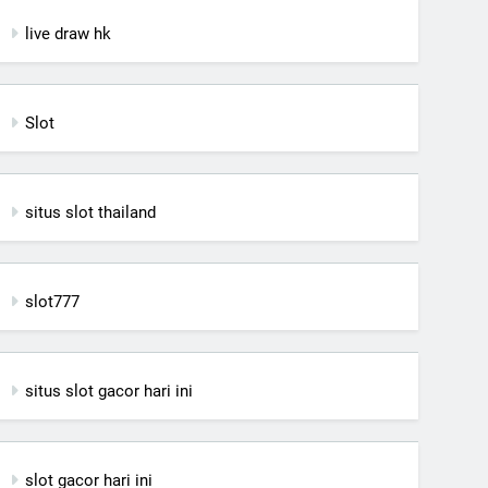
live draw hk
Slot
situs slot thailand
slot777
situs slot gacor hari ini
slot gacor hari ini