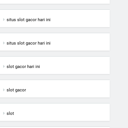
situs slot gacor hari ini
situs slot gacor hari ini
slot gacor hari ini
slot
gacor
slot