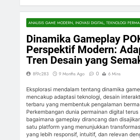
ANALISIS GAME MODERN, INOVASI DIGITAL, TEKNOLOGI PERM
Dinamika Gameplay P
Perspektif Modern: Adapt
Tren Desain yang Sema
0
8f9c283
9 Months Ago
6 Mins
Eksplorasi mendalam tentang dinamika gam
mencakup adaptasi teknologi, desain interak
terbaru yang membentuk pengalaman bermain 
Perkembangan dunia permainan digital teru
bagaimana gameplay dirancang dan disajik
satu platform yang menunjukkan transforma
yang lebih responsif, intuitif, dan relevan 