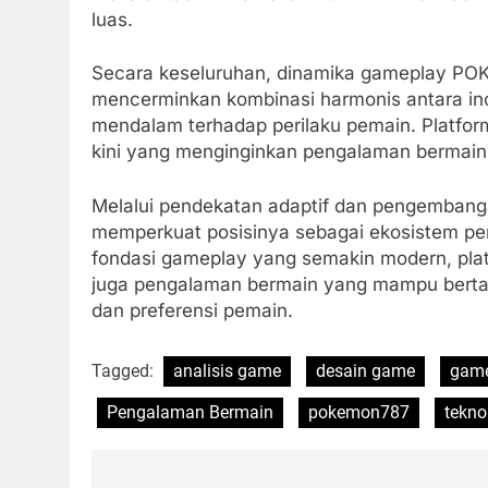
luas.
Secara keseluruhan, dinamika gameplay PO
mencerminkan kombinasi harmonis antara ino
mendalam terhadap perilaku pemain. Platfo
kini yang menginginkan pengalaman bermain 
Melalui pendekatan adaptif dan pengemban
memperkuat posisinya sebagai ekosistem pe
fondasi gameplay yang semakin modern, plat
juga pengalaman bermain yang mampu bertah
dan preferensi pemain.
Tagged:
analisis game
desain game
game
Pengalaman Bermain
pokemon787
teknol