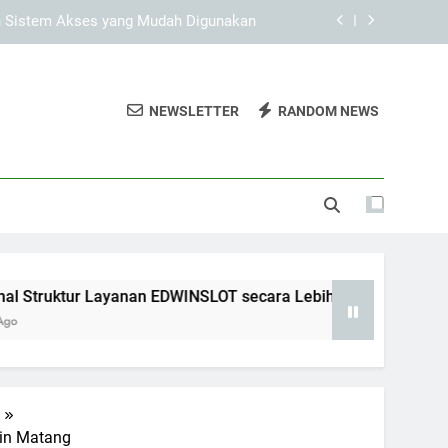
 Sistem Akses yang Mudah Digunakan
an EDWINSLOT secara Lebih Mendalam
yanan LEBAH4D secara Lebih Mendalam
NEWSLETTER
RANDOM NEWS
Sistem Akses yang Mudah Digunakan
Dan Gaya Saat Berlatih.
 Sistem Akses yang Mudah Digunakan
an EDWINSLOT secara Lebih Mendalam
yanan LEBAH4D secara Lebih Mendalam
ur Layanan EDWINSLOT secara Lebih Mendalam
Mengen
3 Weeks 
kin Matang