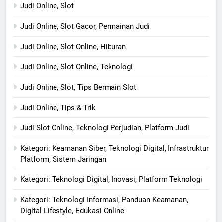
Judi Online, Slot
Judi Online, Slot Gacor, Permainan Judi
Judi Online, Slot Online, Hiburan
Judi Online, Slot Online, Teknologi
Judi Online, Slot, Tips Bermain Slot
Judi Online, Tips & Trik
Judi Slot Online, Teknologi Perjudian, Platform Judi
Kategori: Keamanan Siber, Teknologi Digital, Infrastruktur
Platform, Sistem Jaringan
Kategori: Teknologi Digital, Inovasi, Platform Teknologi
Kategori: Teknologi Informasi, Panduan Keamanan,
Digital Lifestyle, Edukasi Online