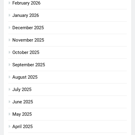
February 2026
January 2026
December 2025
November 2025
October 2025
September 2025
August 2025
July 2025
June 2025
May 2025
April 2025