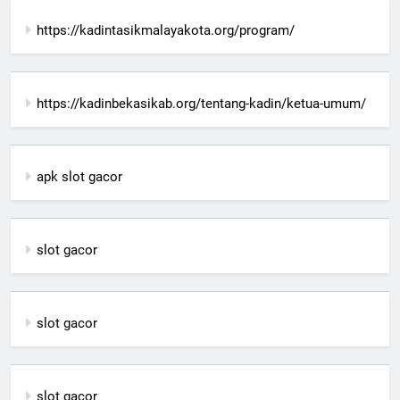
https://kadintasikmalayakota.org/program/
https://kadinbekasikab.org/tentang-kadin/ketua-umum/
apk slot gacor
slot gacor
slot gacor
slot gacor