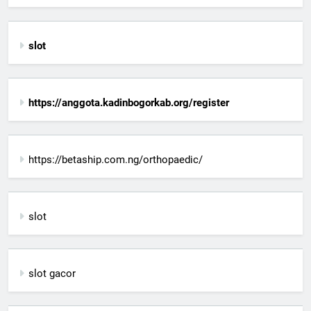
slot
https://anggota.kadinbogorkab.org/register
https://betaship.com.ng/orthopaedic/
slot
slot gacor