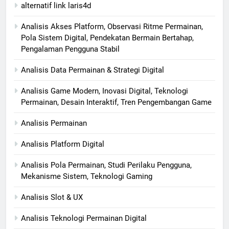
alternatif link laris4d
Analisis Akses Platform, Observasi Ritme Permainan,
Pola Sistem Digital, Pendekatan Bermain Bertahap,
Pengalaman Pengguna Stabil
Analisis Data Permainan & Strategi Digital
Analisis Game Modern, Inovasi Digital, Teknologi
Permainan, Desain Interaktif, Tren Pengembangan Game
Analisis Permainan
Analisis Platform Digital
Analisis Pola Permainan, Studi Perilaku Pengguna,
Mekanisme Sistem, Teknologi Gaming
Analisis Slot & UX
Analisis Teknologi Permainan Digital