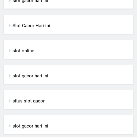
slot gacor hari ini
Slot Gacor Hari ini
slot online
slot gacor hari ini
situs slot gacor
slot gacor hari ini