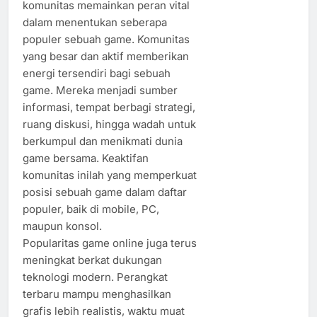
komunitas memainkan peran vital
dalam menentukan seberapa
populer sebuah game. Komunitas
yang besar dan aktif memberikan
energi tersendiri bagi sebuah
game. Mereka menjadi sumber
informasi, tempat berbagi strategi,
ruang diskusi, hingga wadah untuk
berkumpul dan menikmati dunia
game bersama. Keaktifan
komunitas inilah yang memperkuat
posisi sebuah game dalam daftar
populer, baik di mobile, PC,
maupun konsol.
Popularitas game online juga terus
meningkat berkat dukungan
teknologi modern. Perangkat
terbaru mampu menghasilkan
grafis lebih realistis, waktu muat