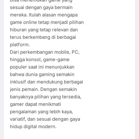
sesuai dengan gaya bermain
mereka. Itulah alasan mengapa
game online tetap menjadi pilihan
hiburan yang tetap relevan dan
terus berkembang di berbagai
platform.
Dari perkembangan mobile, PC,
hingga konsol, game-game
populer saat ini menunjukkan
bahwa dunia gaming semakin
inklusif dan mendukung berbagai
jenis pemain. Dengan semakin
banyaknya pilihan yang tersedia,
gamer dapat menikmati
pengalaman yang lebih kaya,
variatif, dan sesuai dengan gaya
hidup digital modern.