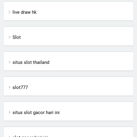
live draw hk
Slot
situs slot thailand
slot777
situs slot gacor hari ini