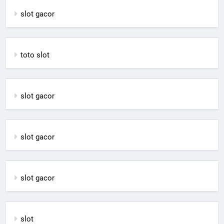
slot gacor
toto slot
slot gacor
slot gacor
slot gacor
slot