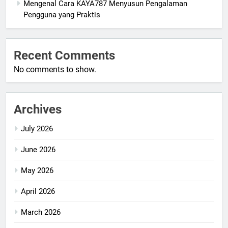
Mengenal Cara KAYA787 Menyusun Pengalaman
Pengguna yang Praktis
Recent Comments
No comments to show.
Archives
July 2026
June 2026
May 2026
April 2026
March 2026