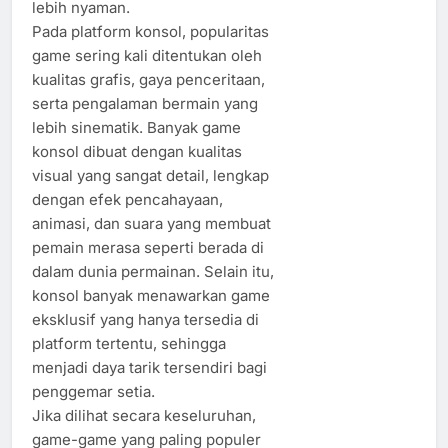
lebih nyaman.
Pada platform konsol, popularitas
game sering kali ditentukan oleh
kualitas grafis, gaya penceritaan,
serta pengalaman bermain yang
lebih sinematik. Banyak game
konsol dibuat dengan kualitas
visual yang sangat detail, lengkap
dengan efek pencahayaan,
animasi, dan suara yang membuat
pemain merasa seperti berada di
dalam dunia permainan. Selain itu,
konsol banyak menawarkan game
eksklusif yang hanya tersedia di
platform tertentu, sehingga
menjadi daya tarik tersendiri bagi
penggemar setia.
Jika dilihat secara keseluruhan,
game-game yang paling populer