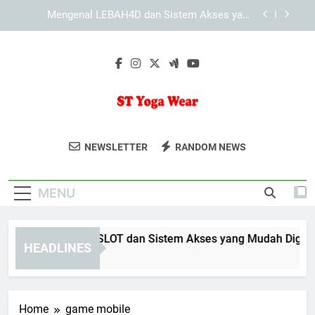
Skip
Mengenal Struktur Layanan EDWINSLOT secara
to
Lebih Mendalam
content
Mengenal Struktur Layanan LEBAH4D secara
Lebih Mendalam
Mengenal EDWINSLOT dan Sistem Akses yang
Mudah Digunakan
Mengenal LEBAH4D dan Sistem Akses yang
Mudah Digunakan
ST Yoga Wear
Dapatkan Pakaian Yoga Berkualitas Di
Mengenal Struktur Layanan EDWINSLOT secara
NEWSLETTER
RANDOM NEWS
Lebih Mendalam
ST Yoga Wear. Untuk Kenyamanan Dan
Mengenal Struktur Layanan LEBAH4D secara
Gaya Saat Berlatih.
Lebih Mendalam
MENU
engenal EDWINSLOT dan Sistem Akses yang Mudah Digunak
HEADLINES
 Weeks Ago
Home
game mobile