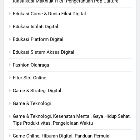
Klasifikasi Makhluk Fiksi Pengetahuan Pop Culture
Edukasi Game & Dunia Fiksi Digital
Edukasi Istilah Digital
Edukasi Platform Digital
Edukasi Sistem Akses Digital
Fashion Olahraga
Fitur Slot Online
Game & Strategi Digital
Game & Teknologi
Game & Teknologi, Kesehatan Mental, Gaya Hidup Sehat,
Tips Produktivitas, Pengelolaan Waktu
Game Online, Hiburan Digital, Panduan Pemula