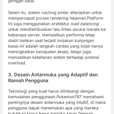
jaringan lokal.
Selain itu, sistem caching pintar diterapkan untuk
mempercepat proses rendering halaman.Platform
ini juga menggunakan arsitektur
load balancing
untuk mendistribusikan lalu lintas secara merata ke
beberapa server, memastikan performa tetap
stabil bahkan saat terjadi lonjakan kunjungan
besar.Ini adalah langkah cerdas yang tidak hanya
meningkatkan kecepatan akses, tetapi juga
memastikan ketahanan sistem terhadap potensi
overload.
3. Desain Antarmuka yang Adaptif dan
Ramah Pengguna
Teknologi yang kuat harus diimbangi dengan
kemudahan penggunaan.Pokemon787 memahami
pentingnya desain antarmuka yang intuitif, di mana
pengguna dapat menemukan apa yang mereka
butuhkan tanpa harus berpikir keras.Dengan