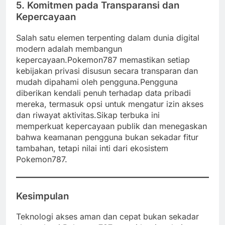
5. Komitmen pada Transparansi dan
Kepercayaan
Salah satu elemen terpenting dalam dunia digital
modern adalah membangun
kepercayaan.Pokemon787 memastikan setiap
kebijakan privasi disusun secara transparan dan
mudah dipahami oleh pengguna.Pengguna
diberikan kendali penuh terhadap data pribadi
mereka, termasuk opsi untuk mengatur izin akses
dan riwayat aktivitas.Sikap terbuka ini
memperkuat kepercayaan publik dan menegaskan
bahwa keamanan pengguna bukan sekadar fitur
tambahan, tetapi nilai inti dari ekosistem
Pokemon787.
Kesimpulan
Teknologi akses aman dan cepat bukan sekadar