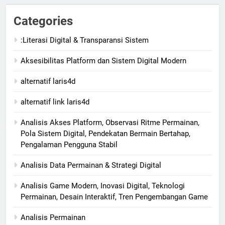
Categories
:Literasi Digital & Transparansi Sistem
Aksesibilitas Platform dan Sistem Digital Modern
alternatif laris4d
alternatif link laris4d
Analisis Akses Platform, Observasi Ritme Permainan,
Pola Sistem Digital, Pendekatan Bermain Bertahap,
Pengalaman Pengguna Stabil
Analisis Data Permainan & Strategi Digital
Analisis Game Modern, Inovasi Digital, Teknologi
Permainan, Desain Interaktif, Tren Pengembangan Game
Analisis Permainan