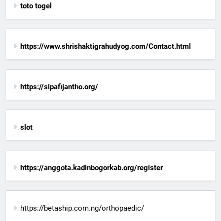
toto togel
https://www.shrishaktigrahudyog.com/Contact.html
https://sipafijantho.org/
slot
https://anggota.kadinbogorkab.org/register
https://betaship.com.ng/orthopaedic/