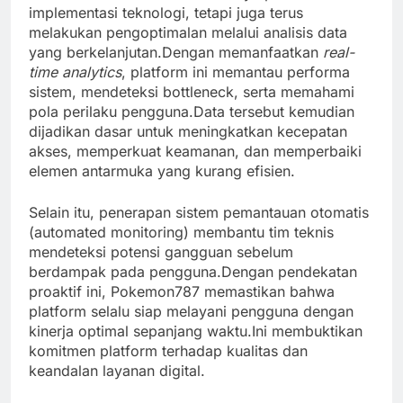
implementasi teknologi, tetapi juga terus
melakukan pengoptimalan melalui analisis data
yang berkelanjutan.Dengan memanfaatkan
real-
time analytics
, platform ini memantau performa
sistem, mendeteksi bottleneck, serta memahami
pola perilaku pengguna.Data tersebut kemudian
dijadikan dasar untuk meningkatkan kecepatan
akses, memperkuat keamanan, dan memperbaiki
elemen antarmuka yang kurang efisien.
Selain itu, penerapan sistem pemantauan otomatis
(automated monitoring) membantu tim teknis
mendeteksi potensi gangguan sebelum
berdampak pada pengguna.Dengan pendekatan
proaktif ini, Pokemon787 memastikan bahwa
platform selalu siap melayani pengguna dengan
kinerja optimal sepanjang waktu.Ini membuktikan
komitmen platform terhadap kualitas dan
keandalan layanan digital.