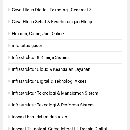
Gaya Hidup Digital, Teknologi, Generasi Z
Gaya Hidup Sehat & Keseimbangan Hidup
Hiburan, Game, Judi Online
info situs gacor
Infrastruktur & Kinerja Sistem
Infrastruktur Cloud & Keandalan Layanan
Infrastruktur Digital & Teknologi Akses
Infrastruktur Teknologi & Manajemen Sistem
Infrastruktur Teknologi & Performa Sistem
inovasi baru dalam dunia slot
Inovasi Teknologi, Game Interaktif, Desain Digital,