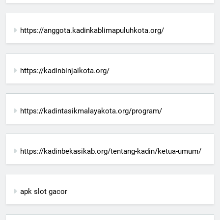
https://anggota.kadinkablimapuluhkota.org/
https://kadinbinjaikota.org/
https://kadintasikmalayakota.org/program/
https://kadinbekasikab.org/tentang-kadin/ketua-umum/
apk slot gacor