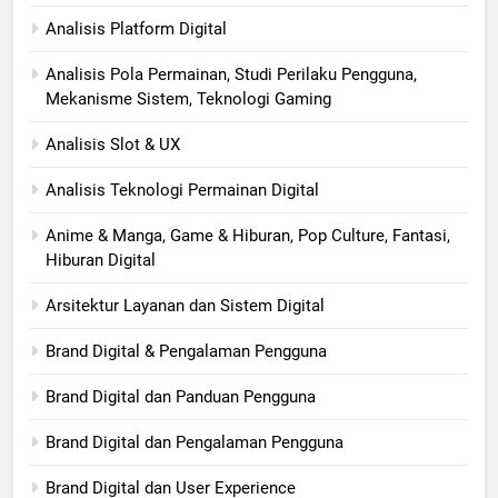
Analisis Platform Digital
Analisis Pola Permainan, Studi Perilaku Pengguna,
Mekanisme Sistem, Teknologi Gaming
Analisis Slot & UX
Analisis Teknologi Permainan Digital
Anime & Manga, Game & Hiburan, Pop Culture, Fantasi,
Hiburan Digital
Arsitektur Layanan dan Sistem Digital
Brand Digital & Pengalaman Pengguna
Brand Digital dan Panduan Pengguna
Brand Digital dan Pengalaman Pengguna
Brand Digital dan User Experience