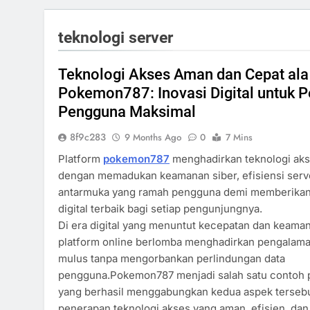
teknologi server
Teknologi Akses Aman dan Cepat ala
Pokemon787: Inovasi Digital untuk 
Pengguna Maksimal
8f9c283
9 Months Ago
0
7 Mins
Platform
pokemon787
menghadirkan teknologi ak
dengan memadukan keamanan siber, efisiensi serve
antarmuka yang ramah pengguna demi memberika
digital terbaik bagi setiap pengunjungnya.
Di era digital yang menuntut kecepatan dan keamana
platform online berlomba menghadirkan pengalam
mulus tanpa mengorbankan perlindungan data
pengguna.Pokemon787 menjadi salah satu contoh 
yang berhasil menggabungkan kedua aspek tersebu
penerapan teknologi akses yang aman, efisien, dan