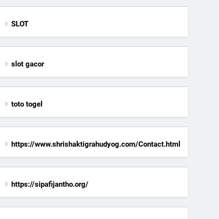
SLOT
slot gacor
toto togel
https://www.shrishaktigrahudyog.com/Contact.html
https://sipafijantho.org/