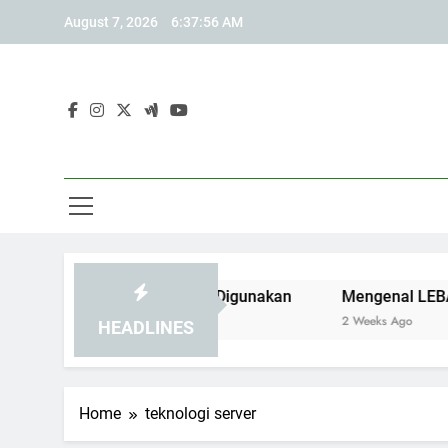
Skip
August 7, 2026
6:37:57 AM
to
content
ST 
Dapatkan 
kses yang Mudah Digunakan
Mengenal LEBAH4D dan Si
2 Weeks Ago
HEADLINES
Home
teknologi server