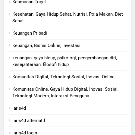
Keamanan Togel
Kesehatan, Gaya Hidup Sehat, Nutrisi, Pola Makan, Diet
Sehat
Keuangan Pribadi
Keuangan, Bisnis Online, Investasi
keuangan, gaya hidup, psikologi, pengembangan diri,
kesejahteraan, filosofi hidup
Komunitas Digital, Teknologi Sosial, Inovasi Online
Komunitas Online, Gaya Hidup Digital, Inovasi Sosial,
Teknologi Modern, Interaksi Pengguna
laris4d
laris4d alternatif
laris4d login