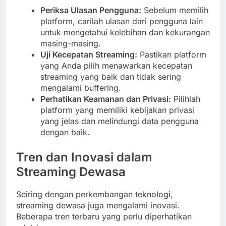
Periksa Ulasan Pengguna:
Sebelum memilih
platform, carilah ulasan dari pengguna lain
untuk mengetahui kelebihan dan kekurangan
masing-masing.
Uji Kecepatan Streaming:
Pastikan platform
yang Anda pilih menawarkan kecepatan
streaming yang baik dan tidak sering
mengalami buffering.
Perhatikan Keamanan dan Privasi:
Pilihlah
platform yang memiliki kebijakan privasi
yang jelas dan melindungi data pengguna
dengan baik.
Tren dan Inovasi dalam
Streaming Dewasa
Seiring dengan perkembangan teknologi,
streaming dewasa juga mengalami inovasi.
Beberapa tren terbaru yang perlu diperhatikan