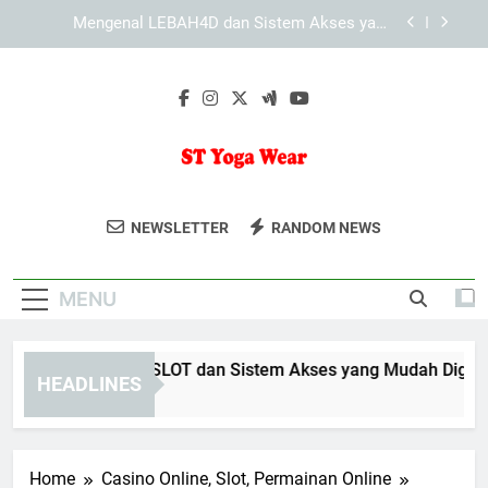
Skip
Mengenal Struktur Layanan EDWINSLOT secara
to
Lebih Mendalam
content
Mengenal Struktur Layanan LEBAH4D secara
Lebih Mendalam
Mengenal EDWINSLOT dan Sistem Akses yang
Mudah Digunakan
Mengenal LEBAH4D dan Sistem Akses yang
Mudah Digunakan
ST Yoga Wear
Dapatkan Pakaian Yoga Berkualitas Di
Mengenal Struktur Layanan EDWINSLOT secara
NEWSLETTER
RANDOM NEWS
Lebih Mendalam
ST Yoga Wear. Untuk Kenyamanan Dan
Mengenal Struktur Layanan LEBAH4D secara
Gaya Saat Berlatih.
Lebih Mendalam
MENU
engenal EDWINSLOT dan Sistem Akses yang Mudah Digunak
HEADLINES
 Weeks Ago
Home
Casino Online, Slot, Permainan Online