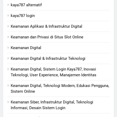
kaya787 alternatif
kaya787 login
Keamanan Aplikasi & Infrastruktur Digital
Keamanan dan Privasi di Situs Slot Online
Keamanan Digital
Keamanan Digital & Infrastruktur Teknologi
Keamanan Digital, Sistem Login Kaya787, Inovasi
Teknologi, User Experience, Manajemen Identitas
Keamanan Digital, Teknologi Modern, Edukasi Pengguna,
Sistem Online
Keamanan Siber, Infrastruktur Digital, Teknologi
Informasi, Desain Sistem Login