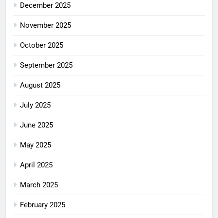
December 2025
November 2025
October 2025
September 2025
August 2025
July 2025
June 2025
May 2025
April 2025
March 2025
February 2025