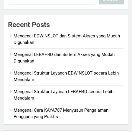
Recent Posts
Mengenal EDWINSLOT dan Sistem Akses yang Mudah
Digunakan
Mengenal LEBAH4D dan Sistem Akses yang Mudah
Digunakan
Mengenal Struktur Layanan EDWINSLOT secara Lebih
Mendalam
Mengenal Struktur Layanan LEBAH4D secara Lebih
Mendalam
Mengenal Cara KAYA787 Menyusun Pengalaman
Pengguna yang Praktis