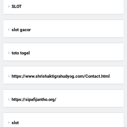
SLOT
slot gacor
toto togel
https://www.shrishaktigrahudyog.com/Contact.html
https://sipafijantho.org/
slot