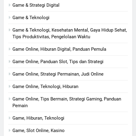
Game & Strategi Digital
Game & Teknologi
Game & Teknologi, Kesehatan Mental, Gaya Hidup Sehat,
Tips Produktivitas, Pengelolaan Waktu
Game Online, Hiburan Digital, Panduan Pemula
Game Online, Panduan Slot, Tips dan Strategi
Game Online, Strategi Permainan, Judi Online
Game Online, Teknologi, Hiburan
Game Online, Tips Bermain, Strategi Gaming, Panduan
Pemain
Game, Hiburan, Teknologi
Game, Slot Online, Kasino