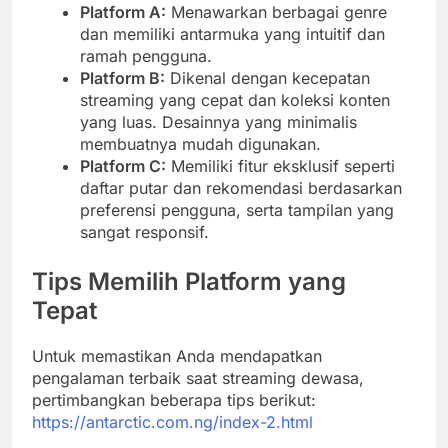
Platform A:
Menawarkan berbagai genre
dan memiliki antarmuka yang intuitif dan
ramah pengguna.
Platform B:
Dikenal dengan kecepatan
streaming yang cepat dan koleksi konten
yang luas. Desainnya yang minimalis
membuatnya mudah digunakan.
Platform C:
Memiliki fitur eksklusif seperti
daftar putar dan rekomendasi berdasarkan
preferensi pengguna, serta tampilan yang
sangat responsif.
Tips Memilih Platform yang
Tepat
Untuk memastikan Anda mendapatkan
pengalaman terbaik saat streaming dewasa,
pertimbangkan beberapa tips berikut:
https://antarctic.com.ng/index-2.html