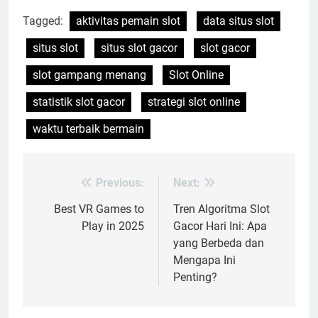
Tagged:
aktivitas pemain slot
data situs slot
situs slot
situs slot gacor
slot gacor
slot gampang menang
Slot Online
statistik slot gacor
strategi slot online
waktu terbaik bermain
Previous:
Next:
Post
navigation
Best VR Games to
Tren Algoritma Slot
Play in 2025
Gacor Hari Ini: Apa
yang Berbeda dan
Mengapa Ini
Penting?