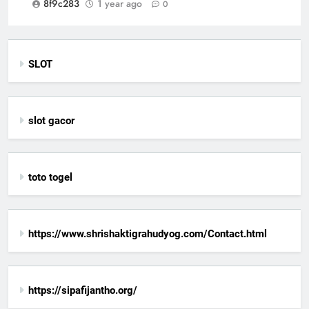
8f9c283
1 year ago
0
SLOT
slot gacor
toto togel
https://www.shrishaktigrahudyog.com/Contact.html
https://sipafijantho.org/