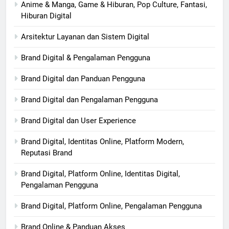
Anime & Manga, Game & Hiburan, Pop Culture, Fantasi,
Hiburan Digital
Arsitektur Layanan dan Sistem Digital
Brand Digital & Pengalaman Pengguna
Brand Digital dan Panduan Pengguna
Brand Digital dan Pengalaman Pengguna
Brand Digital dan User Experience
Brand Digital, Identitas Online, Platform Modern,
Reputasi Brand
Brand Digital, Platform Online, Identitas Digital,
Pengalaman Pengguna
Brand Digital, Platform Online, Pengalaman Pengguna
Brand Online & Panduan Akses