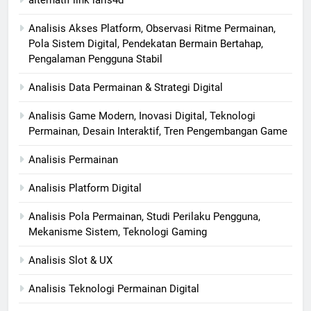
Analisis Akses Platform, Observasi Ritme Permainan,
Pola Sistem Digital, Pendekatan Bermain Bertahap,
Pengalaman Pengguna Stabil
Analisis Data Permainan & Strategi Digital
Analisis Game Modern, Inovasi Digital, Teknologi
Permainan, Desain Interaktif, Tren Pengembangan Game
Analisis Permainan
Analisis Platform Digital
Analisis Pola Permainan, Studi Perilaku Pengguna,
Mekanisme Sistem, Teknologi Gaming
Analisis Slot & UX
Analisis Teknologi Permainan Digital