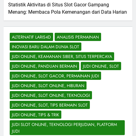
Statistik Aktivitas di Situs Slot Gacor Gampang
Menang: Membaca Pola Kemenangan dari Data Harian
ALTERNATIF LARIS4D
ANALISIS PERMAINAN
INOVASI BARU DALAM DUNIA SLOT
JUDI ONLINE, KEAMANAN SIBER, SITUS TERPERCAYA
JUDI ONLINE, PANDUAN BERMAIN
JUDI ONLINE, SLOT
JUDI ONLINE, SLOT GACOR, PERMAINAN JUDI
JUDI ONLINE, SLOT ONLINE, HIBURAN
JUDI ONLINE, SLOT ONLINE, TEKNOLOGI
JUDI ONLINE, SLOT, TIPS BERMAIN SLOT
JUDI ONLINE, TIPS & TRIK
JUDI SLOT ONLINE, TEKNOLOGI PERJUDIAN, PLATFORM
JUDI