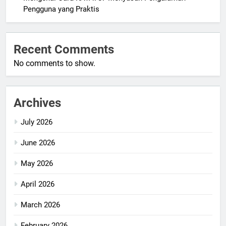
Pengguna yang Praktis
Recent Comments
No comments to show.
Archives
July 2026
June 2026
May 2026
April 2026
March 2026
February 2026