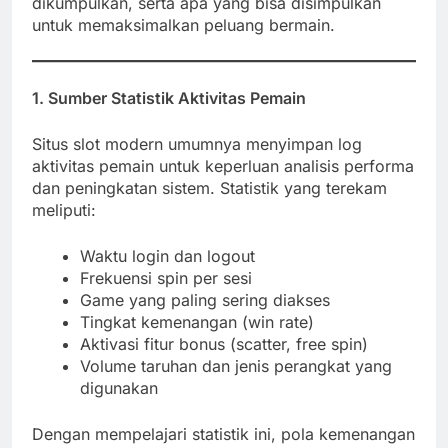
dikumpulkan, serta apa yang bisa disimpulkan
untuk memaksimalkan peluang bermain.
1. Sumber Statistik Aktivitas Pemain
Situs slot modern umumnya menyimpan log
aktivitas pemain untuk keperluan analisis performa
dan peningkatan sistem. Statistik yang terekam
meliputi:
Waktu login dan logout
Frekuensi spin per sesi
Game yang paling sering diakses
Tingkat kemenangan (win rate)
Aktivasi fitur bonus (scatter, free spin)
Volume taruhan dan jenis perangkat yang
digunakan
Dengan mempelajari statistik ini, pola kemenangan