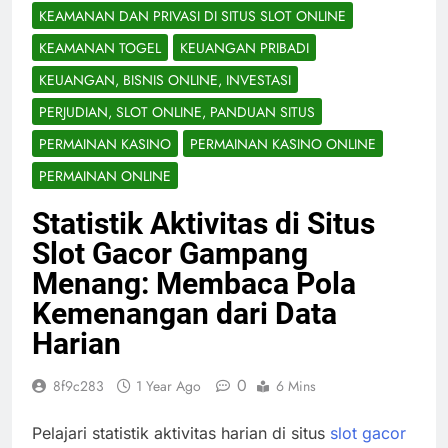
KEAMANAN DAN PRIVASI DI SITUS SLOT ONLINE
KEAMANAN TOGEL
KEUANGAN PRIBADI
KEUANGAN, BISNIS ONLINE, INVESTASI
PERJUDIAN, SLOT ONLINE, PANDUAN SITUS
PERMAINAN KASINO
PERMAINAN KASINO ONLINE
PERMAINAN ONLINE
Statistik Aktivitas di Situs
Slot Gacor Gampang
Menang: Membaca Pola
Kemenangan dari Data
Harian
0
8f9c283
1 Year Ago
6 Mins
Pelajari statistik aktivitas harian di situs
slot gacor