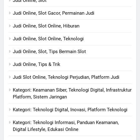
Judi Online, Slot
Judi Online, Slot Gacor, Permainan Judi
Judi Online, Slot Online, Hiburan
Judi Online, Slot Online, Teknologi
Judi Online, Slot, Tips Bermain Slot
Judi Online, Tips & Trik
Judi Slot Online, Teknologi Perjudian, Platform Judi
Kategori: Keamanan Siber, Teknologi Digital, Infrastruktur
Platform, Sistem Jaringan
Kategori: Teknologi Digital, Inovasi, Platform Teknologi
Kategori: Teknologi Informasi, Panduan Keamanan,
Digital Lifestyle, Edukasi Online