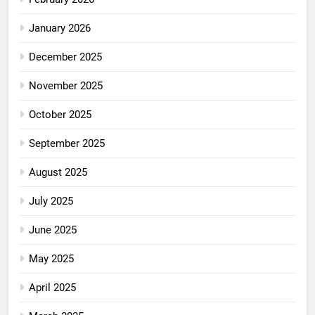
January 2026
December 2025
November 2025
October 2025
September 2025
August 2025
July 2025
June 2025
May 2025
April 2025