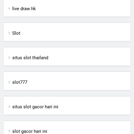
live draw hk
Slot
situs slot thailand
slot777
situs slot gacor hari ini
slot gacor hari ini