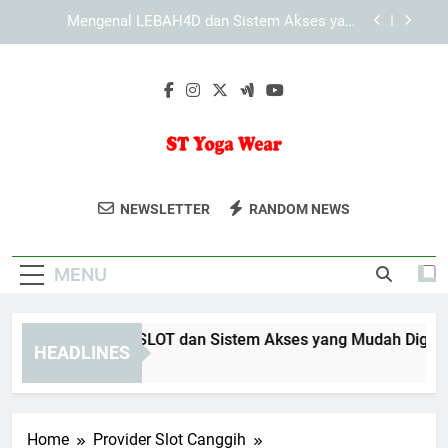
Skip
Mengenal Struktur Layanan EDWINSLOT secara
to
Lebih Mendalam
content
Mengenal Struktur Layanan LEBAH4D secara
Lebih Mendalam
Mengenal EDWINSLOT dan Sistem Akses yang
Mudah Digunakan
Mengenal LEBAH4D dan Sistem Akses yang
Mudah Digunakan
ST Yoga Wear
Dapatkan Pakaian Yoga Berkualitas Di
Mengenal Struktur Layanan EDWINSLOT secara
NEWSLETTER
RANDOM NEWS
Lebih Mendalam
ST Yoga Wear. Untuk Kenyamanan Dan
Mengenal Struktur Layanan LEBAH4D secara
Gaya Saat Berlatih.
Lebih Mendalam
MENU
engenal EDWINSLOT dan Sistem Akses yang Mudah Digunaka
HEADLINES
Weeks Ago
Home
Provider Slot Canggih