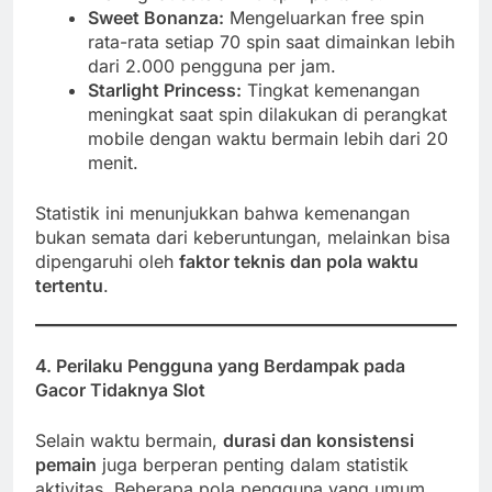
Sweet Bonanza:
Mengeluarkan free spin
rata-rata setiap 70 spin saat dimainkan lebih
dari 2.000 pengguna per jam.
Starlight Princess:
Tingkat kemenangan
meningkat saat spin dilakukan di perangkat
mobile dengan waktu bermain lebih dari 20
menit.
Statistik ini menunjukkan bahwa kemenangan
bukan semata dari keberuntungan, melainkan bisa
dipengaruhi oleh
faktor teknis dan pola waktu
tertentu
.
4. Perilaku Pengguna yang Berdampak pada
Gacor Tidaknya Slot
Selain waktu bermain,
durasi dan konsistensi
pemain
juga berperan penting dalam statistik
aktivitas. Beberapa pola pengguna yang umum