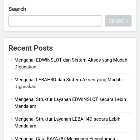
Search
SEARCH
Recent Posts
Mengenal EDWINSLOT dan Sistem Akses yang Mudah
Digunakan
Mengenal LEBAH4D dan Sistem Akses yang Mudah
Digunakan
Mengenal Struktur Layanan EDWINSLOT secara Lebih
Mendalam
Mengenal Struktur Layanan LEBAH4D secara Lebih
Mendalam
Mengenal Cara KAYA787 Menyusun Pengalaman