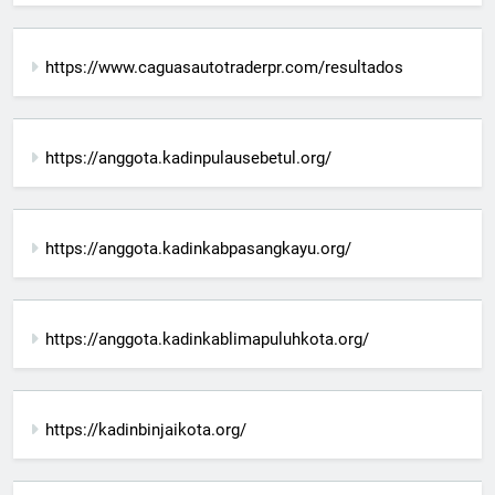
https://www.caguasautotraderpr.com/resultados
https://anggota.kadinpulausebetul.org/
https://anggota.kadinkabpasangkayu.org/
https://anggota.kadinkablimapuluhkota.org/
https://kadinbinjaikota.org/