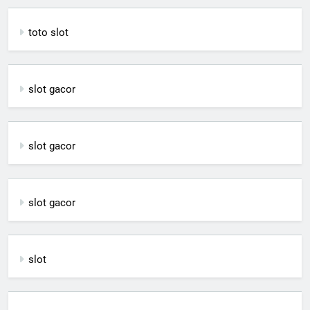
toto slot
slot gacor
slot gacor
slot gacor
slot