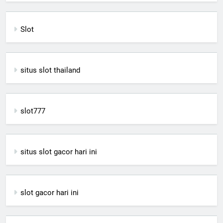
Slot
situs slot thailand
slot777
situs slot gacor hari ini
slot gacor hari ini