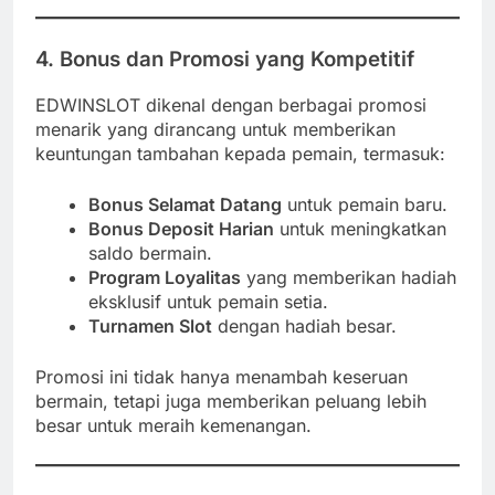
4. Bonus dan Promosi yang Kompetitif
EDWINSLOT dikenal dengan berbagai promosi
menarik yang dirancang untuk memberikan
keuntungan tambahan kepada pemain, termasuk:
Bonus Selamat Datang
untuk pemain baru.
Bonus Deposit Harian
untuk meningkatkan
saldo bermain.
Program Loyalitas
yang memberikan hadiah
eksklusif untuk pemain setia.
Turnamen Slot
dengan hadiah besar.
Promosi ini tidak hanya menambah keseruan
bermain, tetapi juga memberikan peluang lebih
besar untuk meraih kemenangan.