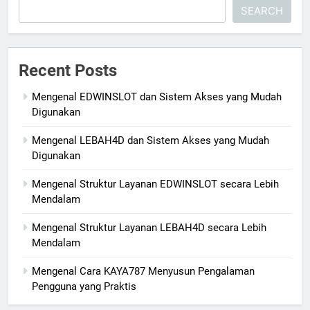
SEARCH
Recent Posts
Mengenal EDWINSLOT dan Sistem Akses yang Mudah
Digunakan
Mengenal LEBAH4D dan Sistem Akses yang Mudah
Digunakan
Mengenal Struktur Layanan EDWINSLOT secara Lebih
Mendalam
Mengenal Struktur Layanan LEBAH4D secara Lebih
Mendalam
Mengenal Cara KAYA787 Menyusun Pengalaman
Pengguna yang Praktis