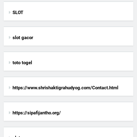
SLOT
slot gacor
toto togel
https://www.shrishaktigrahudyog.com/Contact.html
https://sipafijantho.org/