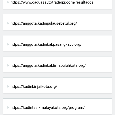
https://www.caguasautotraderpr.com/resultados
https://anggota.kadinpulausebetul.org/
https://anggota.kadinkabpasangkayu.org/
https://anggota.kadinkablimapuluhkota.org/
https://kadinbinjaikota.org/
https://kadintasikmalayakota.org/program/