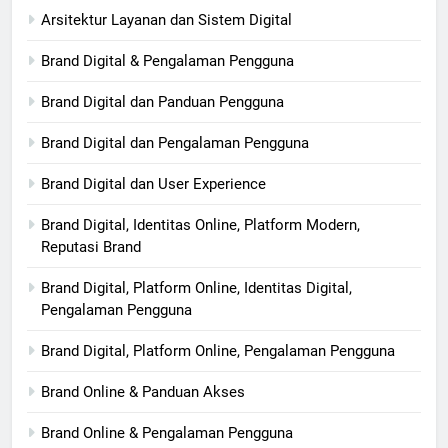
Arsitektur Layanan dan Sistem Digital
Brand Digital & Pengalaman Pengguna
Brand Digital dan Panduan Pengguna
Brand Digital dan Pengalaman Pengguna
Brand Digital dan User Experience
Brand Digital, Identitas Online, Platform Modern,
Reputasi Brand
Brand Digital, Platform Online, Identitas Digital,
Pengalaman Pengguna
Brand Digital, Platform Online, Pengalaman Pengguna
Brand Online & Panduan Akses
Brand Online & Pengalaman Pengguna