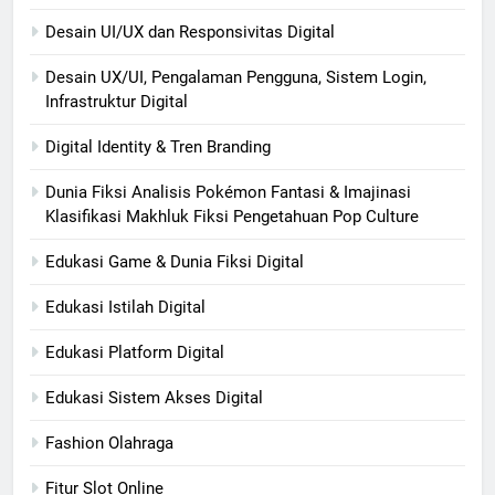
Desain UI/UX dan Responsivitas Digital
Desain UX/UI, Pengalaman Pengguna, Sistem Login,
Infrastruktur Digital
Digital Identity & Tren Branding
Dunia Fiksi Analisis Pokémon Fantasi & Imajinasi
Klasifikasi Makhluk Fiksi Pengetahuan Pop Culture
Edukasi Game & Dunia Fiksi Digital
Edukasi Istilah Digital
Edukasi Platform Digital
Edukasi Sistem Akses Digital
Fashion Olahraga
Fitur Slot Online