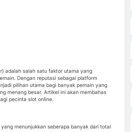
er) adalah salah satu faktor utama yang
main. Dengan reputasi sebagai platform
njadi pilihan utama bagi banyak pemain yang
ang menang besar. Artikel ini akan membahas
i pecinta slot online.
e yang menunjukkan seberapa banyak dari total