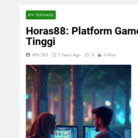
RTP TERTINGGI
Horas88: Platform Game
Tinggi
0
8f9c283
2 Years Ago
6 Mins