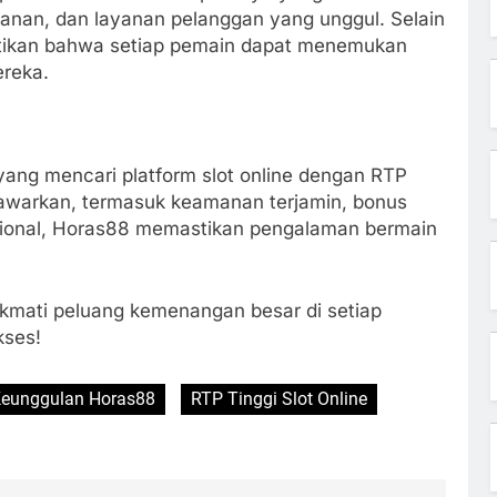
anan, dan layanan pelanggan yang unggul. Selain
stikan bahwa setiap pemain dapat menemukan
ereka.
 yang mencari platform slot online dengan RTP
tawarkan, termasuk keamanan terjamin, bonus
sional, Horas88 memastikan pengalaman bermain
ikmati peluang kemenangan besar di setiap
kses!
eunggulan Horas88
RTP Tinggi Slot Online