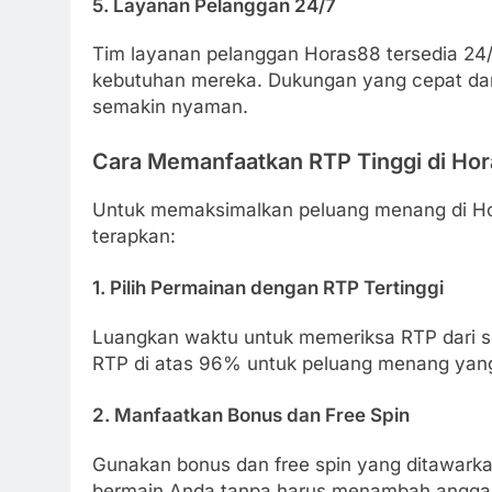
5.
Layanan Pelanggan 24/7
Tim layanan pelanggan Horas88 tersedia 2
kebutuhan mereka. Dukungan yang cepat da
semakin nyaman.
Cara Memanfaatkan RTP Tinggi di Ho
Untuk memaksimalkan peluang menang di Hor
terapkan:
1.
Pilih Permainan dengan RTP Tertinggi
Luangkan waktu untuk memeriksa RTP dari s
RTP di atas 96% untuk peluang menang yang 
2.
Manfaatkan Bonus dan Free Spin
Gunakan bonus dan free spin yang ditawark
bermain Anda tanpa harus menambah angga