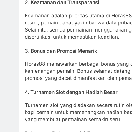
2.
Keamanan dan Transparansi
Keamanan adalah prioritas utama di Horas88.
resmi, pemain dapat yakin bahwa data pribad
Selain itu, semua permainan menggunakan g
disertifikasi untuk memastikan keadilan.
3.
Bonus dan Promosi Menarik
Horas88 menawarkan berbagai bonus yang d
kemenangan pemain. Bonus selamat datang, 
promosi yang dapat dimanfaatkan oleh pema
4.
Turnamen Slot dengan Hadiah Besar
Turnamen slot yang diadakan secara rutin
bagi pemain untuk memenangkan hadiah bes
yang membuat permainan semakin seru.